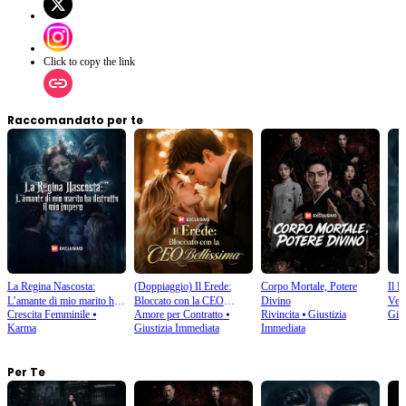
Click to copy the link
Raccomandato per te
La Regina Nascosta:
(Doppiaggio) Il Erede:
Corpo Mortale, Potere
Il M
L’amante di mio marito ha
Bloccato con la CEO
Divino
Ven
Crescita Femminile
⦁
Amore per Contratto
⦁
Rivincita
⦁
Giustizia
Gial
distrutto il mio impero
Bellissima
Karma
Giustizia Immediata
Immediata
Per Te