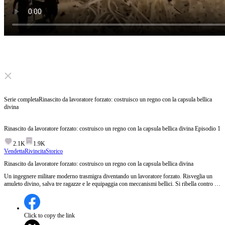
Click to unmute
Serie completa
Rinascito da lavoratore forzato: costruisco un regno con la capsula bellica
divina
Rinascito da lavoratore forzato: costruisco un regno con la capsula bellica divina
Episodio
1
2.1K
1.9K
Vendetta
Rivincita
Storico
Rinascito da lavoratore forzato: costruisco un regno con la capsula bellica divina
Un ingegnere militare moderno trasmigra diventando un lavoratore forzato. Risveglia un
amuleto divino, salva tre ragazze e le equipaggia con meccanismi bellici. Si ribella contro la
tirannia feudale, sconfigge l’esercito antico con la tecnologia moderna, abbatte la dinastia e
fonda un nuovo regno giusto e prospero.
Click to copy the link