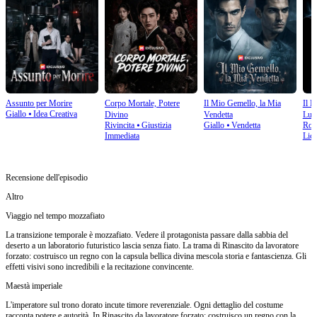
Assunto per Morire
Corpo Mortale, Potere
Il Mio Gemello, la Mia
Il R
Giallo
⦁
Idea Creativa
Divino
Vendetta
Lup
Rivincita
⦁
Giustizia
Giallo
⦁
Vendetta
Rom
Immediata
Lic
Recensione dell'episodio
Altro
Viaggio nel tempo mozzafiato
La transizione temporale è mozzafiato. Vedere il protagonista passare dalla sabbia del
deserto a un laboratorio futuristico lascia senza fiato. La trama di Rinascito da lavoratore
forzato: costruisco un regno con la capsula bellica divina mescola storia e fantascienza. Gli
effetti visivi sono incredibili e la recitazione convincente.
Maestà imperiale
L'imperatore sul trono dorato incute timore reverenziale. Ogni dettaglio del costume
racconta potere e autorità. In Rinascito da lavoratore forzato: costruisco un regno con la