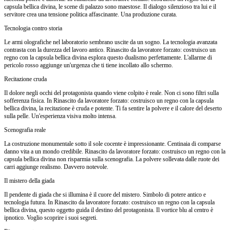
capsula bellica divina, le scene di palazzo sono maestose. Il dialogo silenzioso tra lui e il
servitore crea una tensione politica affascinante. Una produzione curata.
Tecnologia contro storia
Le armi olografiche nel laboratorio sembrano uscite da un sogno. La tecnologia avanzata
contrasta con la durezza del lavoro antico. Rinascito da lavoratore forzato: costruisco un
regno con la capsula bellica divina esplora questo dualismo perfettamente. L'allarme di
pericolo rosso aggiunge un'urgenza che ti tiene incollato allo schermo.
Recitazione cruda
Il dolore negli occhi del protagonista quando viene colpito è reale. Non ci sono filtri sulla
sofferenza fisica. In Rinascito da lavoratore forzato: costruisco un regno con la capsula
bellica divina, la recitazione è cruda e potente. Ti fa sentire la polvere e il calore del deserto
sulla pelle. Un'esperienza visiva molto intensa.
Scenografia reale
La costruzione monumentale sotto il sole cocente è impressionante. Centinaia di comparse
danno vita a un mondo credibile. Rinascito da lavoratore forzato: costruisco un regno con la
capsula bellica divina non risparmia sulla scenografia. La polvere sollevata dalle ruote dei
carri aggiunge realismo. Davvero notevole.
Il mistero della giada
Il pendente di giada che si illumina è il cuore del mistero. Simbolo di potere antico e
tecnologia futura. In Rinascito da lavoratore forzato: costruisco un regno con la capsula
bellica divina, questo oggetto guida il destino del protagonista. Il vortice blu al centro è
ipnotico. Voglio scoprire i suoi segreti.