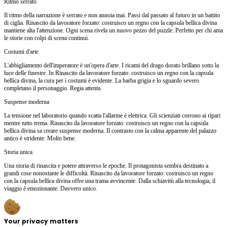
Ritmo serrato
Il ritmo della narrazione è serrato e non annoia mai. Passi dal passato al futuro in un battito
di ciglia. Rinascito da lavoratore forzato: costruisco un regno con la capsula bellica divina
mantiene alta l'attenzione. Ogni scena rivela un nuovo pezzo del puzzle. Perfetto per chi ama
le storie con colpi di scena continui.
Costumi d'arte
L'abbigliamento dell'imperatore è un'opera d'arte. I ricami del drago dorato brillano sotto la
luce delle finestre. In Rinascito da lavoratore forzato: costruisco un regno con la capsula
bellica divina, la cura per i costumi è evidente. La barba grigia e lo sguardo severo
completano il personaggio. Regia attenta.
Suspense moderna
La tensione nel laboratorio quando scatta l'allarme è elettrica. Gli scienziati corrono ai ripari
mentre tutto trema. Rinascito da lavoratore forzato: costruisco un regno con la capsula
bellica divina sa creare suspense moderna. Il contrasto con la calma apparente del palazzo
antico è stridente. Molto bene.
Storia unica
Una storia di rinascita e potere attraverso le epoche. Il protagonista sembra destinato a
grandi cose nonostante le difficoltà. Rinascito da lavoratore forzato: costruisco un regno
con la capsula bellica divina offre una trama avvincente. Dalla schiavitù alla tecnologia, il
viaggio è emozionante. Davvero unico.
Your privacy matters