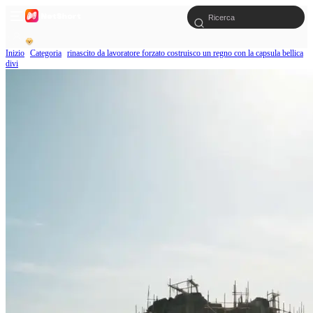
Inizio
Categoria
rinascito da lavoratore forzato costruisco un regno con la capsula bellica
divi