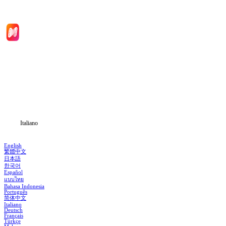
Inizio
Categoria
Scarica
Notizia
Italiano
English
繁體中文
日本語
한국어
Español
แบบไทย
Bahasa Indonesia
Português
简体中文
Italiano
Deutsch
Français
Türkçe