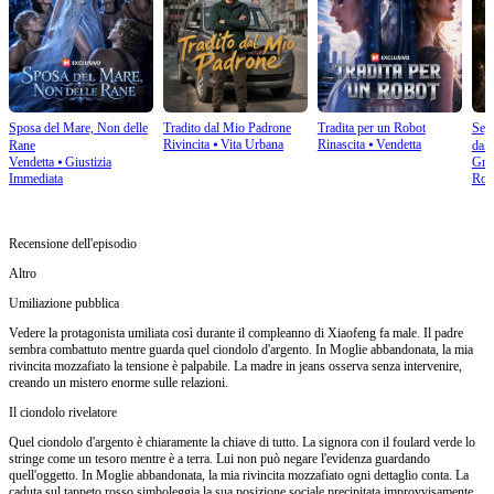
Sposa del Mare, Non delle
Tradito dal Mio Padrone
Tradita per un Robot
Segn
Rivincita
⦁
Vita Urbana
Rinascita
⦁
Vendetta
Rane​
dal
Vendetta
⦁
Giustizia
Gra
Immediata
Rom
Recensione dell'episodio
Altro
Umiliazione pubblica
Vedere la protagonista umiliata così durante il compleanno di Xiaofeng fa male. Il padre
sembra combattuto mentre guarda quel ciondolo d'argento. In Moglie abbandonata, la mia
rivincita mozzafiato la tensione è palpabile. La madre in jeans osserva senza intervenire,
creando un mistero enorme sulle relazioni.
Il ciondolo rivelatore
Quel ciondolo d'argento è chiaramente la chiave di tutto. La signora con il foulard verde lo
stringe come un tesoro mentre è a terra. Lui non può negare l'evidenza guardando
quell'oggetto. In Moglie abbandonata, la mia rivincita mozzafiato ogni dettaglio conta. La
caduta sul tappeto rosso simboleggia la sua posizione sociale precipitata improvvisamente.