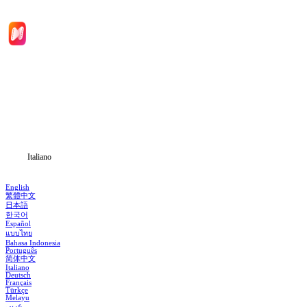
Inizio
Categoria
Scarica
Notizia
Italiano
English
繁體中文
日本語
한국어
Español
แบบไทย
Bahasa Indonesia
Português
简体中文
Italiano
Deutsch
Français
Türkçe
Melayu
عربي