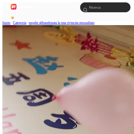
Inizio
Categoria
moglie abbandonata la mia rivincita mozzafiato