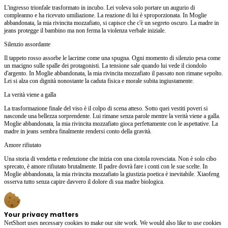
L'ingresso trionfale trasformato in incubo. Lei voleva solo portare un augurio di
compleanno e ha ricevuto umiliazione. La reazione di lui è sproporzionata. In Moglie
abbandonata, la mia rivincita mozzafiato, si capisce che c'è un segreto oscuro. La madre in
jeans protegge il bambino ma non ferma la violenza verbale iniziale.
Silenzio assordante
Il tappeto rosso assorbe le lacrime come una spugna. Ogni momento di silenzio pesa come
un macigno sulle spalle dei protagonisti. La tensione sale quando lui vede il ciondolo
d'argento. In Moglie abbandonata, la mia rivincita mozzafiato il passato non rimane sepolto.
Lei si alza con dignità nonostante la caduta fisica e morale subita ingiustamente.
La verità viene a galla
La trasformazione finale del viso è il colpo di scena atteso. Sotto quei vestiti poveri si
nasconde una bellezza sorprendente. Lui rimane senza parole mentre la verità viene a galla.
Moglie abbandonata, la mia rivincita mozzafiato gioca perfettamente con le aspettative. La
madre in jeans sembra finalmente rendersi conto della gravità.
Amore rifiutato
Una storia di vendetta e redenzione che inizia con una ciotola rovesciata. Non è solo cibo
sprecato, è amore rifiutato brutalmente. Il padre dovrà fare i conti con le sue scelte. In
Moglie abbandonata, la mia rivincita mozzafiato la giustizia poetica è inevitabile. Xiaofeng
osserva tutto senza capire davvero il dolore di sua madre biologica.
Your privacy matters
NetShort uses necessary cookies to make our site work. We would also like to use cookies