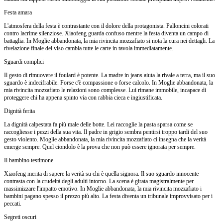
Festa amara
L'atmosfera della festa è contrastante con il dolore della protagonista. Palloncini colorati
contro lacrime silenziose. Xiaofeng guarda confuso mentre la festa diventa un campo di
battaglia. In Moglie abbandonata, la mia rivincita mozzafiato si nota la cura nei dettagli. La
rivelazione finale del viso cambia tutte le carte in tavola immediatamente.
Sguardi complici
Il gesto di rimuovere il foulard è potente. La madre in jeans aiuta la rivale a terra, ma il suo
sguardo è indecifrabile. Forse c'è compassione o forse calcolo. In Moglie abbandonata, la
mia rivincita mozzafiato le relazioni sono complesse. Lui rimane immobile, incapace di
proteggere chi ha appena spinto via con rabbia cieca e ingiustificata.
Dignità ferita
La dignità calpestata fa più male delle botte. Lei raccoglie la pasta sparsa come se
raccogliesse i pezzi della sua vita. Il padre in grigio sembra pentirsi troppo tardi del suo
gesto violento. Moglie abbandonata, la mia rivincita mozzafiato ci insegna che la verità
emerge sempre. Quel ciondolo è la prova che non può essere ignorata per sempre.
Il bambino testimone
Xiaofeng merita di sapere la verità su chi è quella signora. Il suo sguardo innocente
contrasta con la crudeltà degli adulti intorno. La scena è girata magistralmente per
massimizzare l'impatto emotivo. In Moglie abbandonata, la mia rivincita mozzafiato i
bambini pagano spesso il prezzo più alto. La festa diventa un tribunale improvvisato per i
peccati.
Segreti oscuri