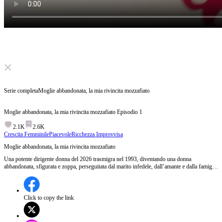
Click to unmute
Serie completa
Moglie abbandonata, la mia rivincita mozzafiato
Moglie abbandonata, la mia rivincita mozzafiato
Episodio
1
2.1K
2.6K
Crescita Femminile
Piacevole
Ricchezza Improvvisa
Moglie abbandonata, la mia rivincita mozzafiato
Una potente dirigente donna del 2026 trasmigra nel 1993, diventando una donna
abbandonata, sfigurata e zoppa, perseguitata dal marito infedele, dall’amante e dalla famiglia
di lui. Grazie a un cellulare del futuro, guarisce le cicatrici, ripristina la bellezza e accumula
ricchezze. Si vendica dei nemici, compie una straordinaria rivincita, divorzia serenamente e
se ne va con la bisnonna, diventando una regina irraggiungibile per tutti.
Click to copy the link