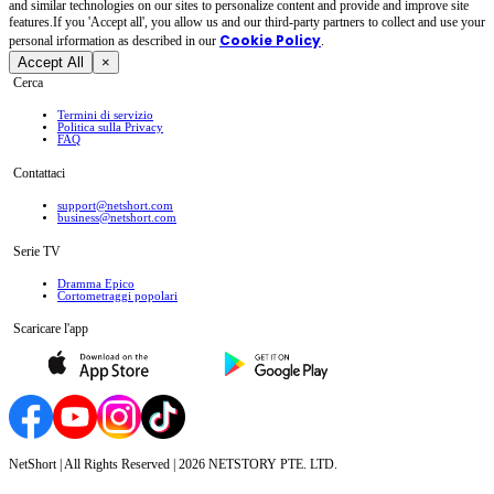
and similar technologies on our sites to personalize content and provide and improve site
features.If you 'Accept all', you allow us and our third-party partners to collect and use your
Cookie Policy
personal irformation as described in our
.
Accept All
×
Cerca
Termini di servizio
Politica sulla Privacy
FAQ
Contattaci
support@netshort.com
business@netshort.com
Serie TV
Dramma Epico
‌Cortometraggi popolari
Scaricare l'app
NetShort | All Rights Reserved |
2026
NETSTORY PTE. LTD.