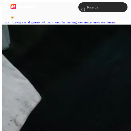
Inizio
Categoria
il giorno del matrimonio la mia migliore amica vuole sostituirmi