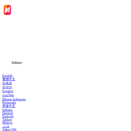
Inizio
Categoria
Scarica
Notizia
Italiano
English
繁體中文
日本語
한국어
Español
แบบไทย
Bahasa Indonesia
Português
简体中文
Italiano
Deutsch
Français
Türkçe
Melayu
عربي
Tiếng Việt