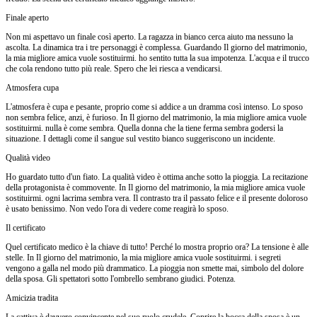
Finale aperto
Non mi aspettavo un finale così aperto. La ragazza in bianco cerca aiuto ma nessuno la
ascolta. La dinamica tra i tre personaggi è complessa. Guardando Il giorno del matrimonio,
la mia migliore amica vuole sostituirmi. ho sentito tutta la sua impotenza. L'acqua e il trucco
che cola rendono tutto più reale. Spero che lei riesca a vendicarsi.
Atmosfera cupa
L'atmosfera è cupa e pesante, proprio come si addice a un dramma così intenso. Lo sposo
non sembra felice, anzi, è furioso. In Il giorno del matrimonio, la mia migliore amica vuole
sostituirmi. nulla è come sembra. Quella donna che la tiene ferma sembra godersi la
situazione. I dettagli come il sangue sul vestito bianco suggeriscono un incidente.
Qualità video
Ho guardato tutto d'un fiato. La qualità video è ottima anche sotto la pioggia. La recitazione
della protagonista è commovente. In Il giorno del matrimonio, la mia migliore amica vuole
sostituirmi. ogni lacrima sembra vera. Il contrasto tra il passato felice e il presente doloroso
è usato benissimo. Non vedo l'ora di vedere come reagirà lo sposo.
Il certificato
Quel certificato medico è la chiave di tutto! Perché lo mostra proprio ora? La tensione è alle
stelle. In Il giorno del matrimonio, la mia migliore amica vuole sostituirmi. i segreti
vengono a galla nel modo più drammatico. La pioggia non smette mai, simbolo del dolore
della sposa. Gli spettatori sotto l'ombrello sembrano giudici. Potenza.
Amicizia tradita
La cattiva è davvero convincente nel suo ruolo crudele. Coprire la bocca della sposa è un