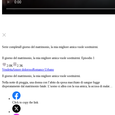
Click to unmute
Serie completa
Il giorno del matrimonio, la mia migliore amica vuole sostituirmi.
Il giorno del matrimonio, la mia migliore amica vuole sostituirmi.
Episodio
1
2.0K
2.3K
Vendetta
Amore doloroso
Romance Urbano
Il giorno del matrimonio, la mia migliore amica vuole sostituirmi.
Nella notte di pioggia, una donna con l’abito da sposa macchiato di sangue fugge
disperatamente dal matrimonio fatale. L’uomo si allea con la sua amica, la accusa di malattia
mentale, vuole farle ingerire medicine a forza e rinchiuderla in ospedale psichiatrico per
rubarle l’identità. Lei lotta per sopravvivere tra le macchinazioni, capendo che tre anni di
tenerezza erano solo un inganno per sottrarle i beni, e la persona amata è il demone che l’ha
imprigionata.
Click to copy the link