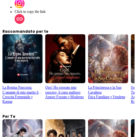
Click to copy the link
Raccomandato per te
La Regina Nascosta:
Ops! Ho sposato mio
La Principessa e la Sua
Son
L’amante di mio marito ha
suocero, il capo mafioso
Cavaliera
Tuo
Crescita Femminile
⦁
Amore Forzato
⦁
Moderno
Etica Familiare
⦁
Vendetta
Amo
distrutto il mio impero
Karma
Rom
Per Te