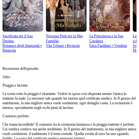
Sacrificata per il Suo
Nessuna Pietà per la Mia
La Principessa e la Sua
La f
Destino
Famiglia
Cavaliera
schi
Romance degli Immortali
⦁
Vita Urbana
⦁
Rivincita
Etica Familiare
⦁
Vendetta
Sess
Rinascita
Mod
Recensione dell'episodio
Altro
Pioggia e lacrime
La scena sotto la pioggia è straziante. Vedere la sposa così disperata mentre l'amica la
trattiene fa male. La tensione sale quando lui mostra quel certificato medico. In Il giorno del
matrimonio, la mia migliore amica vuole sostituirmi. ogni dettaglio conta. La recitazione è
intensa, specialmente negli occhi pieni di lacrime.
Contrasto perfetto
Che trama incredibile! Il contrasto tra la cerimonia luminosa e la pioggia battente è perfetto.
Lui sembra confuso ma anche arrabbiato. In Il giorno del matrimonio, la mia migliore amica
vuole sostituirmi. il tradimento è il tema centrale. Quella vestita di nero ha uno sguardo
freddo. La scena del certificato medico aggiunge mistero.