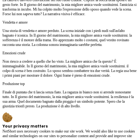
gesto forte. In Il giorno del matrimonio, la mia migliore amica vuole sostituirmi. l'amicizia si
trasforma in incubo. Mi ha colpito molto l'espressione dello sposo quando vede la scena.
Forse lui non sapeva tutto? La narrativa visiva è efficace.
Vendetta e amore
Una storia di vendetta e amore perduto. La scena iniziale con i piedi nudi sull'asfalto
bagnato è iconica. In Il giorno del matrimonio, la mia migliore amica vuole sostituirmi. la
sofferenza è il motore della trama. Ho apprezzato molto i costumi, quel vestito rovinato
racconta una storia. La colonna sonora immaginaria sarebbe perfetta.
Emozioni crude
Non riesco a credere a quello che ho visto. La migliore amica che fa questo? È
inimmaginabile. In Il giorno del matrimonio, la mia migliore amica vuole sostituirmi. il
colpo di scena è ben costruito. Lo sposo sembra combattere tra due verità. La regia usa bene
i primi piani per mostrare il dolore. Ogni frame è pieno di emozioni crude.
Produzione top
Finale di puntata che ti lascia senza fiato. La ragazza in bianco non si arrende nonostante
tutto. In Il giorno del matrimonio, la mia migliore amica vuole sostituirmi. la resilienza è la
sua arma. Quel documento bagnato dalla pioggia è un simbolo potente. Spero che la
giustizia trionfi presto. La produzione è di alto livello.
Your privacy matters
NetShort uses necessary cookies to make our site work. We would also like to use cookies
and similar technologies on our sites to personalize content and provide and improve site