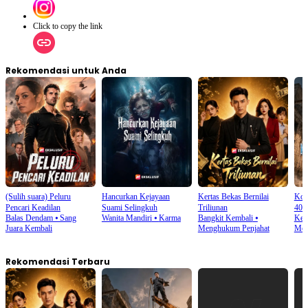
Click to copy the link
Rekomendasi untuk Anda
(Sulih suara) Peluru
Hancurkan Kejayaan
Kertas Bekas Bernilai
Kon
Pencari Keadilan
Suami Selingkuh
Triliunan
40°
Balas Dendam
⦁
Sang
Wanita Mandiri
⦁
Karma
Bangkit Kembali
⦁
Keh
Juara Kembali
Menghukum Penjahat
Men
Rekomendasi Terbaru