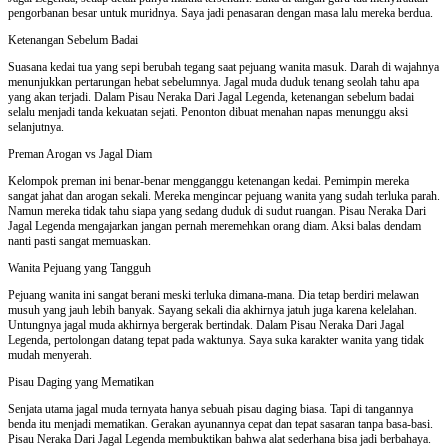
pengorbanan besar untuk muridnya. Saya jadi penasaran dengan masa lalu mereka berdua.
Ketenangan Sebelum Badai
Suasana kedai tua yang sepi berubah tegang saat pejuang wanita masuk. Darah di wajahnya
menunjukkan pertarungan hebat sebelumnya. Jagal muda duduk tenang seolah tahu apa
yang akan terjadi. Dalam Pisau Neraka Dari Jagal Legenda, ketenangan sebelum badai
selalu menjadi tanda kekuatan sejati. Penonton dibuat menahan napas menunggu aksi
selanjutnya.
Preman Arogan vs Jagal Diam
Kelompok preman ini benar-benar mengganggu ketenangan kedai. Pemimpin mereka
sangat jahat dan arogan sekali. Mereka mengincar pejuang wanita yang sudah terluka parah.
Namun mereka tidak tahu siapa yang sedang duduk di sudut ruangan. Pisau Neraka Dari
Jagal Legenda mengajarkan jangan pernah meremehkan orang diam. Aksi balas dendam
nanti pasti sangat memuaskan.
Wanita Pejuang yang Tangguh
Pejuang wanita ini sangat berani meski terluka dimana-mana. Dia tetap berdiri melawan
musuh yang jauh lebih banyak. Sayang sekali dia akhirnya jatuh juga karena kelelahan.
Untungnya jagal muda akhirnya bergerak bertindak. Dalam Pisau Neraka Dari Jagal
Legenda, pertolongan datang tepat pada waktunya. Saya suka karakter wanita yang tidak
mudah menyerah.
Pisau Daging yang Mematikan
Senjata utama jagal muda ternyata hanya sebuah pisau daging biasa. Tapi di tangannya
benda itu menjadi mematikan. Gerakan ayunannya cepat dan tepat sasaran tanpa basa-basi.
Pisau Neraka Dari Jagal Legenda membuktikan bahwa alat sederhana bisa jadi berbahaya.