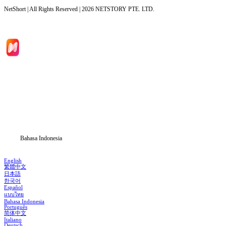
NetShort | All Rights Reserved |
2026
NETSTORY PTE. LTD.
Beranda
Serial Drama
Unduh
Blog
Bahasa Indonesia
English
繁體中文
日本語
한국어
Español
แบบไทย
Bahasa Indonesia
Português
简体中文
Italiano
Deutsch