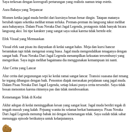
Saya terkesan dengan koreografi pertarungan yang realistis namun tetap estetis.
Aura Bahaya yang Terpancar
Momen ketika jagal muda berdiri dari kursinya benar-benar dingin. Tatapan matanya
berubah tajam seketika melihat teman terluka. Preman-preman itu langsung takut melihat
aura bahayanya. Dalam Pisau Neraka Dari Jagal Legenda, protagonis tidak banyak bicara
langsung aksi. Ini tipe karakter yang sangat saya sukai karena tidak bertele-tele.
Efek Visual yang Memuaskan
Visual efek saat pisau itu diayunkan di kedai sangat halus. Meja dan kursi hancur
berantakan tapi tidak mengenai orang biasa. Jagal muda mengendalikan tenaganya dengan
sangat baik. Pisau Neraka Dari Jagal Legenda menampilkan kekuatan tersembunyi yang
mengerikan. Saya ingin melihat bagaimana dia menggunakan kemampuan ini nanti.
Alur Cerita yang Lancar
Alur cerita dari pegunungan sepi ke kedai ramai sangat lancar. Transisi suasana dari tenang
ke tegang dibangun dengan baik. Penonton diajak merasakan perjalanan sang jagal muda.
Dalam Pisau Neraka Dari Jagal Legenda, setiap lokasi punya cerita tersendiri. Saya tidak
bosan menonton karena ritmenya pas dan tidak membosankan.
Kemenangan Telak di Kedai
Akhir adegan di kedai meninggalkan kesan yang sangat kuat. Jagal muda berdiri tegak di
tengah musuh yang kalah. Pejuang wanita itu selamat berkat bantuannya. Pisau Neraka
Dari Jagal Legenda menutup babak ini dengan kemenangan telak. Saya sudah tidak sabar
menunggu episode berikutnya untuk kelanjutannya.