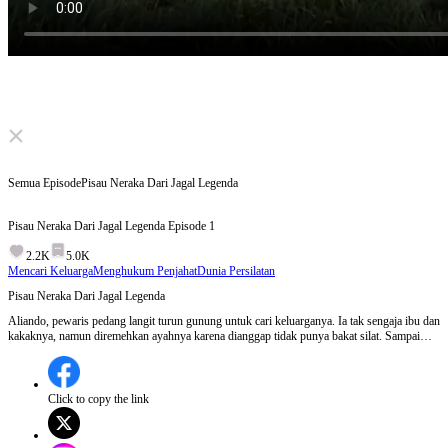
Click to unmute
Semua Episode
Pisau Neraka Dari Jagal Legenda
Pisau Neraka Dari Jagal Legenda
Episode
1
2.2K
5.0K
Mencari Keluarga
Menghukum Penjahat
Dunia Persilatan
Pisau Neraka Dari Jagal Legenda
Aliando, pewaris pedang langit turun gunung untuk cari keluarganya. Ia tak sengaja ibu dan
kakaknya, namun diremehkan ayahnya karena dianggap tidak punya bakat silat. Sampai
musuh datang menyerang keluarganya, ia pun menghunus pedang penjagalnya dan
menghancurkan semua musuh serta mengungkap konspirasi jahat pamannya.
Click to copy the link