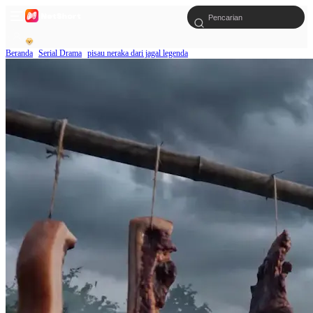
Beranda
Serial Drama
pisau neraka dari jagal legenda