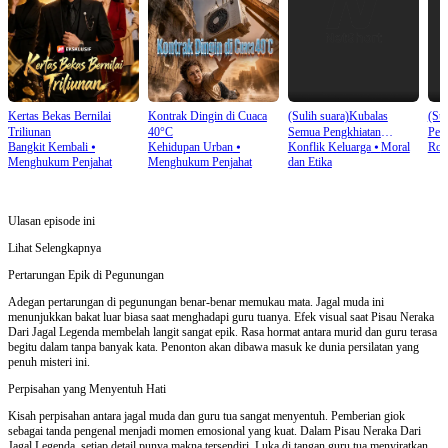
Kertas Bekas Bernilai
Kontrak Dingin di Cuaca
(Sulih suara)Kubalas
(Sul
Triliunan
40°C
Semua Pengkhiatan
Pew
Bangkit Kembali
⦁
Kehidupan Urban
⦁
Konflik Keluarga
⦁
Moral
Rom
Mereka
Menghukum Penjahat
Menghukum Penjahat
dan Etika
Ulasan episode ini
Lihat Selengkapnya
Pertarungan Epik di Pegunungan
Adegan pertarungan di pegunungan benar-benar memukau mata. Jagal muda ini
menunjukkan bakat luar biasa saat menghadapi guru tuanya. Efek visual saat Pisau Neraka
Dari Jagal Legenda membelah langit sangat epik. Rasa hormat antara murid dan guru terasa
begitu dalam tanpa banyak kata. Penonton akan dibawa masuk ke dunia persilatan yang
penuh misteri ini.
Perpisahan yang Menyentuh Hati
Kisah perpisahan antara jagal muda dan guru tua sangat menyentuh. Pemberian giok
sebagai tanda pengenal menjadi momen emosional yang kuat. Dalam Pisau Neraka Dari
Jagal Legenda, setiap detail punya makna tersendiri. Luka di tangan guru tua menyiratkan