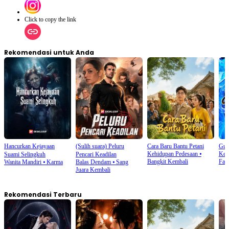
Click to copy the link
Rekomendasi untuk Anda
Hancurkan Kejayaan
(Sulih suara) Peluru
Cara Baru Bantu Petani
Gur
Kehidupan Pedesaan
⦁
Keb
Suami Selingkuh
Pencari Keadilan
Bangkit Kembali
Fant
Wanita Mandiri
⦁
Karma
Balas Dendam
⦁
Sang
Juara Kembali
Rekomendasi Terbaru