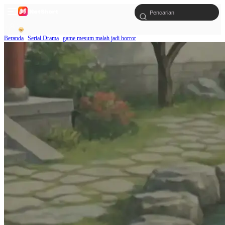
Beranda
Serial Drama
game mesum malah jadi horror