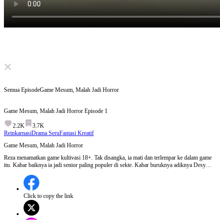
Click to unmute
Semua Episode
Game Mesum, Malah Jadi Horror
Game Mesum, Malah Jadi Horror
Episode
1
2.2K
3.7K
Reinkarnasi
Drama Seru
Fantasi Kreatif
Game Mesum, Malah Jadi Horror
Reza menamatkan game kultivasi 18+. Tak disangka, ia mati dan terlempar ke dalam game
itu. Kabar baiknya ia jadi senior paling populer di sekte. Kabar buruknya adiknya Desy
tiba-tiba jadi siluman kupu-kupu. Dan jika monster itu tahu Reza bisa melihat wujud
aslinya, ia pasti mati. Sejak saat itu, Reza terperangkap dalam siklus kematian mengerikan.
Click to copy the link