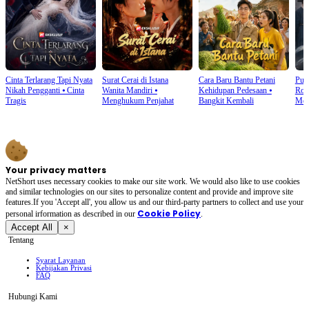
Cinta Terlarang Tapi Nyata
Surat Cerai di Istana
Cara Baru Bantu Petani
Put
Nikah Pengganti
⦁
Cinta
Wanita Mandiri
⦁
Kehidupan Pedesaan
⦁
Rom
Tragis
Menghukum Penjahat
Bangkit Kembali
Men
Your privacy matters
NetShort uses necessary cookies to make our site work. We would also like to use cookies
and similar technologies on our sites to personalize content and provide and improve site
features.If you 'Accept all', you allow us and our third-party partners to collect and use your
Cookie Policy
personal irformation as described in our
.
Accept All
×
Tentang
Syarat Layanan
Kebijakan Privasi
FAQ
Hubungi Kami