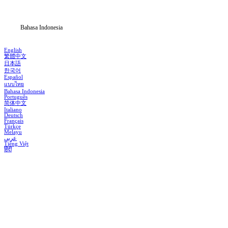
Blog
Bahasa Indonesia
English
繁體中文
日本語
한국어
Español
แบบไทย
Bahasa Indonesia
Português
简体中文
Italiano
Deutsch
Français
Türkçe
Melayu
عربي
Tiếng Việt
हिंदी