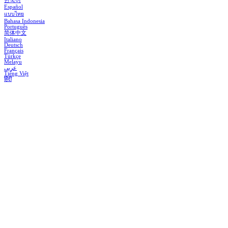
한국어
Español
แบบไทย
Bahasa Indonesia
Português
简体中文
Italiano
Deutsch
Français
Türkçe
Melayu
عربي
Tiếng Việt
हिंदी