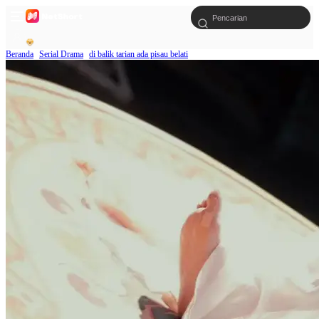
Beranda
Serial Drama
di balik tarian ada pisau belati