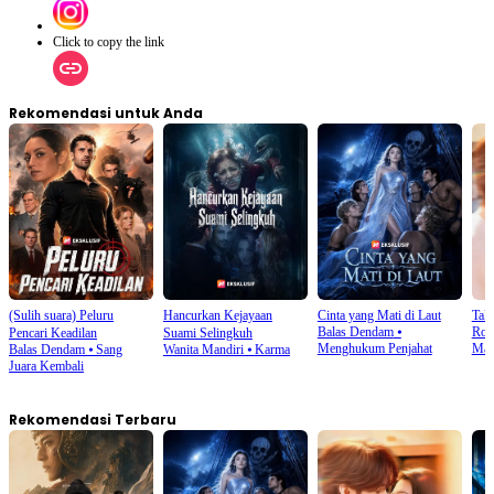
Click to copy the link
Rekomendasi untuk Anda
(Sulih suara) Peluru
Hancurkan Kejayaan
Cinta yang Mati di Laut
Tak
Balas Dendam
⦁
Rom
Pencari Keadilan
Suami Selingkuh
Menghukum Penjahat
Man
Balas Dendam
⦁
Sang
Wanita Mandiri
⦁
Karma
Juara Kembali
Rekomendasi Terbaru