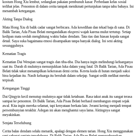
kostum Hong Xiu lembut, sedangkan pakaian pembunuh kasar. Perbedaan kelas sosial
terlihat jelas. Penonton di dalam cerita tampak menikmati pertunjukan tanpa tahu bahaya. Ini
menambah ketegangan.
Akting Tanpa Dialog
Mata Hong Xiu di balik cadar sangat berbicara. Ada kesedihan dan tekad baja di sana. Di
Balik Tarian, Ada Pisau Belati mengandalkan ekspresi wajah karena mulut tertutup. Setiap
kedipan mata seolah menghitung waktu balas dendam. Tata rias dan hiasan kepala sangat
detail. Saya suka bagaimana emosi disampaikan tanpa banyak dialog. Ini seni akting
sesungguhnya.
Kematian Tragis
Kematian Dai Wenqian sangat tragis dan tiba-tiba. Dia hanya ingin melindungi keluarganya
saat itu. Darah di mulutnya menunjukkan luka dalam yang fatal. Di Balik Tarian, Ada Pisau
Belati tidak takut menampilkan kekerasan demi cerita. Kereta kuda di hutan menjadi saksi
bisu kejadian itu. Nasib keluarga itu berubah dalam sekejap. Sangat sedih melihat mereka
terpisah.
Ketegangan Tinggi
Dai Qingyin kecil menutup mulutnya agar tidak ketahuan. Rasa takut anak itu sangat terasa
sampai ke penonton. Di Balik Tarian, Ada Pisau Belati berhasil membangun empati sejak
awal. Kita ingin mereka selamat, tapi kenyataan berkata lain. Jerami kering menjadi tempat
persembunyian terakhir. Adegan ini akan menghantui saya lama. Aktingnya sangat
meyakinkan.
Senjata Terselubung
Cerita balas dendam selalu menarik, apalagi dengan elemen tarian. Hong Xiu menggunakan
seni sebagai senjata terselubung. Di Balik Tarian, Ada Pisau Belati menggabungkan