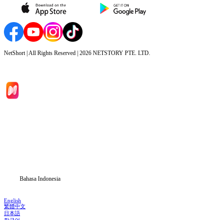
NetShort | All Rights Reserved |
2026
NETSTORY PTE. LTD.
Beranda
Serial Drama
Unduh
Blog
Bahasa Indonesia
English
繁體中文
日本語