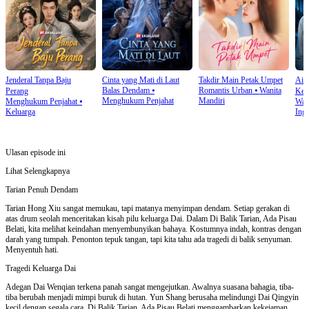
Jenderal Tanpa Baju
Cinta yang Mati di Laut
Takdir Main Petak Umpet
Air
Balas Dendam
⦁
Romantis Urban
⦁
Wanita
Perang
Kel
Menghukum Penjahat
Mandiri
Menghukum Penjahat
⦁
Wan
Keluarga
Inga
Ulasan episode ini
Lihat Selengkapnya
Tarian Penuh Dendam
Tarian Hong Xiu sangat memukau, tapi matanya menyimpan dendam. Setiap gerakan di
atas drum seolah menceritakan kisah pilu keluarga Dai. Dalam Di Balik Tarian, Ada Pisau
Belati, kita melihat keindahan menyembunyikan bahaya. Kostumnya indah, kontras dengan
darah yang tumpah. Penonton tepuk tangan, tapi kita tahu ada tragedi di balik senyuman.
Menyentuh hati.
Tragedi Keluarga Dai
Adegan Dai Wenqian terkena panah sangat mengejutkan. Awalnya suasana bahagia, tiba-
tiba berubah menjadi mimpi buruk di hutan. Yun Shang berusaha melindungi Dai Qingyin
kecil dengan segala cara. Di Balik Tarian, Ada Pisau Belati menggambarkan kekejaman