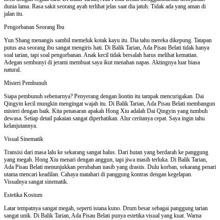
dunia lama. Rasa sakit seorang ayah terlihat jelas saat dia jatuh. Tidak ada yang aman di
jalan itu.
Pengorbanan Seorang Ibu
Yun Shang menangis sambil memeluk kotak kayu itu. Dia tahu mereka dikepung. Tatapan
putus asa seorang ibu sangat mengiris hati. Di Balik Tarian, Ada Pisau Belati tidak hanya
soal tarian, tapi soal pengorbanan. Anak kecil tidak bersalah harus melihat kematian.
Adegan sembunyi di jerami membuat saya ikut menahan napas. Aktingnya luar biasa
natural.
Misteri Pembunuh
Siapa pembunuh sebenarnya? Penyerang dengan liontin itu tampak mencurigakan. Dai
Qingyin kecil mungkin mengingat wajah itu. Di Balik Tarian, Ada Pisau Belati membangun
misteri dengan baik. Kita penasaran apakah Hong Xiu adalah Dai Qingyin yang tumbuh
dewasa. Setiap detail pakaian sangat diperhatikan. Alur ceritanya cepat. Saya ingin tahu
kelanjutannya.
Visual Sinematik
Transisi dari masa lalu ke sekarang sangat halus. Dari hutan yang berdarah ke panggung
yang megah. Hong Xiu menari dengan anggun, tapi jiwa masih terluka. Di Balik Tarian,
Ada Pisau Belati menunjukkan perubahan nasib yang drastis. Dulu korban, sekarang penari
utama mencari keadilan. Cahaya matahari di panggung kontras dengan kegelapan.
Visualnya sangat sinematik.
Estetika Kostum
Latar tempatnya sangat megah, seperti istana kuno. Drum besar sebagai panggung tarian
sangat unik. Di Balik Tarian, Ada Pisau Belati punya estetika visual yang kuat. Warna