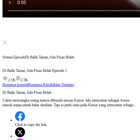
Click to unmute
Semua Episode
Di Balik Tarian, Ada Pisau Belati
Di Balik Tarian, Ada Pisau Belati
Episode
1
2.1K
2.5K
Romansa komedi
Romansa Klasik
Balas Dendam
Di Balik Tarian, Ada Pisau Belati
Catrin menyangka orang tuanya dibunuh utusan Kaisar, lalu menyamar sebagai Aruna
masuk istana untuk balas dendam. Tapi ia jatuh cinta pada Kaisar yang menyamar sebagai
pengawal. Setelah berbagai kesalahpahaman dan penyelidikan, terungkap Pangeran Raden
pelaku sebenarnya. Mereka membongkar konspirasi, Catrin mendapat balasan, dan nikahi
Kaisar.
Click to copy the link