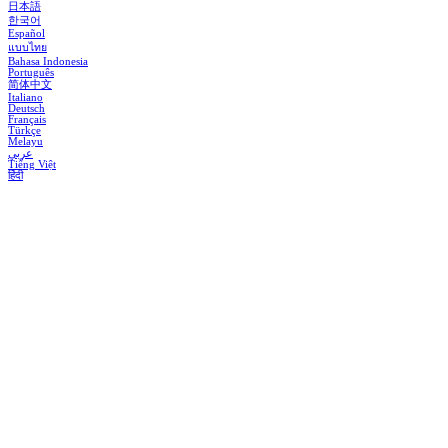
日本語
한국어
Español
แบบไทย
Bahasa Indonesia
Português
简体中文
Italiano
Deutsch
Français
Türkçe
Melayu
عربي
Tiếng Việt
हिंदी