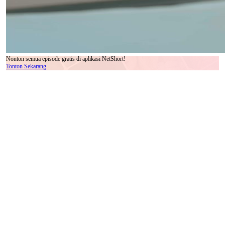
Nonton semua episode gratis di aplikasi NetShort!
Tonton Sekarang
Ada momen dalam film atau serial yang begitu intens, sehingga satu detik pun terasa
seperti satu menit—dan adegan pesta dalam Berhenti, Dia Sepertinya Adikmu adalah
salah satunya. Kita tidak hanya menyaksikan interaksi antar karakter; kita menyaksikan
pertempuran diam-diam di antara tiga jiwa yang saling terhubung oleh benang tak
kasatmata: Li Wei, Chen Xiao, dan Lin Yuer. Mereka berdiri di ruang yang dirancang
dengan estetika minimalis mewah—dinding kayu berlapis emas, lantai parket gelap, dan
jendela kaca besar yang membiarkan cahaya alami masuk seperti penonton pasif yang
menyaksikan drama manusia. Tapi yang paling mencolok bukan dekorasinya. Yang paling
mencolok adalah cara mereka memegang gelas sampanye. Bukan sebagai simbol
perayaan, melainkan sebagai senjata, perisai, dan alat komunikasi nonverbal yang sangat
halus.
Li Wei, dengan jas hitam berkilau yang menyerupai malam tanpa bintang, berdiri tegak,
tangan kanannya memegang dua gelas dengan kepastian yang terlalu sempurna.
Gerakannya terkontrol, tapi matanya—yang biasanya tajam dan tenang—menunjukkan
kegelisahan yang tersembunyi. Ia tidak sedang menunggu tamu. Ia sedang menunggu
sesuatu yang lebih berat dari sampanye: keputusan. Ketika Lin Yuer masuk, ia tidak
berjalan—ia melayang. Gaun hitam berpayetnya berkilauan seperti permukaan air di
bawah bulan purnama, sarung tangannya yang panjang menutupi lengan hingga siku,
memberikan kesan misterius dan dominan. Ia tidak menyapa. Ia langsung mengambil satu