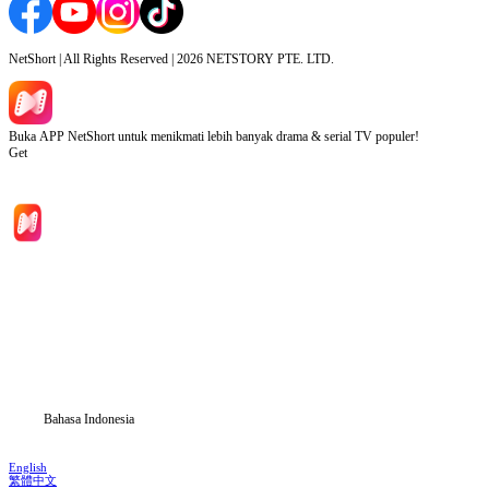
NetShort | All Rights Reserved |
2026
NETSTORY PTE. LTD.
Buka APP NetShort untuk menikmati lebih banyak drama & serial TV populer!
Get
Beranda
Serial Drama
Unduh
Blog
Bahasa Indonesia
English
繁體中文