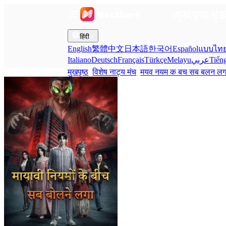
मुखपृष्ठ
श्रृ
हिंदी
English
繁體中文
日本語
한국어
Español
แบบไท
Italiano
Deutsch
Français
Türkçe
Melayu
عربي
Tiến
मुखपृष्ठ
विशेष नाट्य मंच
मयव नयम क बच सब बलन ल