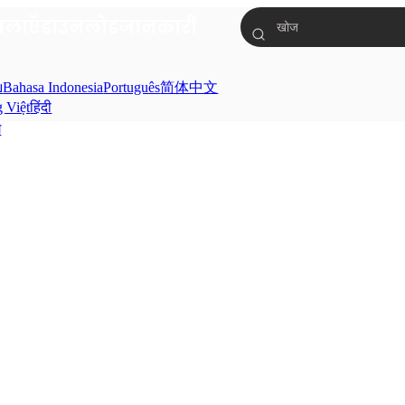
ंखलाएँ
डाउनलोड
जानकारी
ย
Bahasa Indonesia
Português
简体中文
g Việt
हिंदी
ग