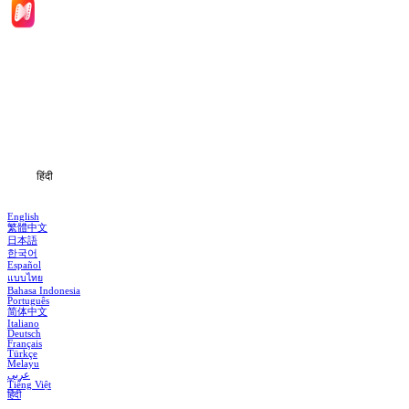
मुखपृष्ठ
श्रृंखलाएँ
डाउनलोड
जानकारी
हिंदी
English
繁體中文
日本語
한국어
Español
แบบไทย
Bahasa Indonesia
Português
简体中文
Italiano
Deutsch
Français
Türkçe
Melayu
عربي
Tiếng Việt
हिंदी