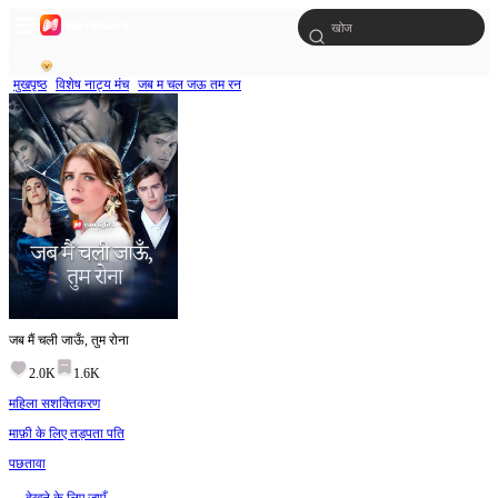
मुखपृष्ठ
विशेष नाट्य मंच
जब म चल जऊ तम रन
जब मैं चली जाऊँ, तुम रोना
2.0K
1.6K
महिला सशक्तिकरण
माफ़ी के लिए तड़पता पति
पछतावा