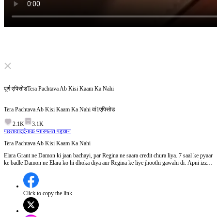
Click to unmute
पूर्ण एपिसोड
Tera Pachtava Ab Kisi Kaam Ka Nahi
Tera Pachtava Ab Kisi Kaam Ka Nahi
वां
1
एपिसोड
2.1K
3.1K
पछतावा
दर्दनाक प्यार
गलत पहचान
Tera Pachtava Ab Kisi Kaam Ka Nahi
Elara Grant ne Damon ki jaan bachayi, par Regina ne saara credit chura liya. 7 saal ke pyaar
ke badle Damon ne Elara ko hi dhoka diya aur Regina ke liye jhoothi gawahi di. Apni izzat
aur dil tootne ke baad, Elara sab chhod kar chali gayi. Aaj Elara ek naye roop mein wapas
aayi hai, aur Damon ke paas pachtave ke alawa kuch nahi bacha. Kya Damon ka pachtava
Elara ka dil pighla payega? Ya ab bohot der ho chuki hai?
Click to copy the link