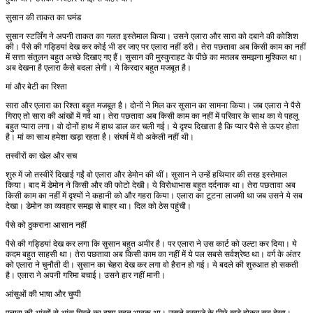
सुसान की ताकत का घमंड
सुसान स्टर्लिंग ने अपनी ताकत का गलत इस्तेमाल किया। उसने एलारा और सारा को दबाने की कोशिश
की। पैसे की गड्डियां देख कर कोई भी डर जाए पर एलारा नहीं डरी। तेरा पछतावा अब किसी काम का नहीं
में सत्ता संतुलन बहुत अच्छे दिखाए गए हैं। सुसान की मुस्कुराहट के पीछे का मतलब समझना मुश्किल था।
अब देखना है एलारा कैसे बदला लेगी। ये किरदार बहुत मजबूत है।
मां और बेटी का रिश्ता
सारा और एलारा का रिश्ता बहुत मजबूत है। दोनों ने मिल कर सुसान का सामना किया। जब एलारा ने पैसे
गिराए तो सारा की आंखों में गर्व था। तेरा पछतावा अब किसी काम का नहीं में परिवार के साथ का ये पहलू
बहुत प्यारा लगा। वो दोनों हाथ में हाथ डाल कर चली गई। ये दृश्य दिखाता है कि प्यार पैसे से ऊपर होता
है। मां का साथ हमेशा खड़ा रहता है। संघर्ष में वो अकेली नहीं थी।
तस्वीरों का खेल और सच
शुरु में जो तस्वीरें दिखाई गईं वो एलारा और डेमोन की थीं। सुसान ने उन्हें हथियार की तरह इस्तेमाल
किया। बाद में डेमोन ने किसी और की फोटो देखी। ये विरोधाभास बहुत दर्दनाक था। तेरा पछतावा अब
किसी काम का नहीं में दृश्यों ने कहानी को और गहरा किया। एलारा का टूटना लाजमी था जब उसने ये सब
देखा। डेमोन का व्यवहार समझ से बाहर था। दिल को ठेस पहुंची।
पैसे को ठुकराना आसान नहीं
पैसे की गड्डियां देख कर लगा कि सुसान बहुत अमीर है। पर एलारा ने उस कार्ट को उल्टा कर दिया। ये
कदम बहुत साहसी था। तेरा पछतावा अब किसी काम का नहीं में ये पल सबसे सर्वश्रेष्ठ था। वर्ग के अंतर
को एलारा ने चुनौती दी। सुसान का चेहरा देख कर लगा वो हैरान हो गई। ये बदले की शुरुआत हो सकती
है। एलारा ने अपनी गरिमा बचाई। उसने हार नहीं मानी।
आंसुओं की भाषा और चुप्पी
एलारा की आंखों से आंसू गिरने का दृश्य बहुत भावुक था। उसने दरवाजे के पीछे खड़े होकर सब देखा।