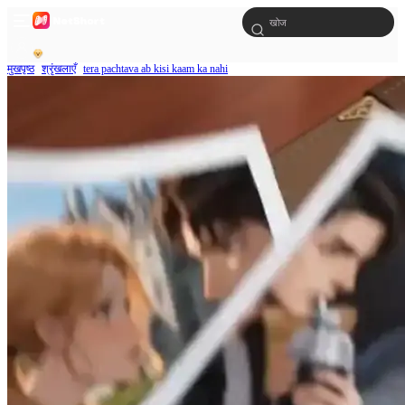
मुखपृष्ठ
श्रृंखलाएँ
tera pachtava ab kisi kaam ka nahi