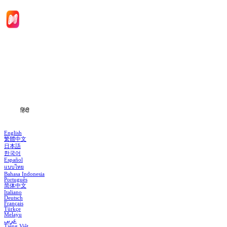
मुखपृष्ठ
श्रृंखलाएँ
डाउनलोड
जानकारी
हिंदी
English
繁體中文
日本語
한국어
Español
แบบไทย
Bahasa Indonesia
Português
简体中文
Italiano
Deutsch
Français
Türkçe
Melayu
عربي
Tiếng Việt