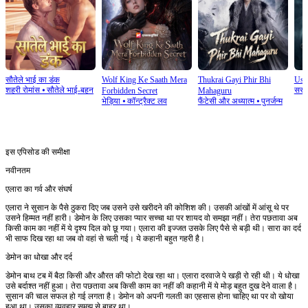
सौतेले भाई का डंक
Wolf King Ke Saath Mera
Thukrai Gayi Phir Bhi
Usk
शहरी रोमांस
⦁
सौतेले भाई-बहन
सस्पे
Forbidden Secret
Mahaguru
भेड़िया
⦁
कॉन्ट्रैक्ट लव
फैंटेसी और अध्यात्म
⦁
पुनर्जन्म
इस एपिसोड की समीक्षा
नवीनतम
एलारा का गर्व और संघर्ष
एलारा ने सुसान के पैसे ठुकरा दिए जब उसने उसे खरीदने की कोशिश की। उसकी आंखों में आंसू थे पर
उसने हिम्मत नहीं हारी। डेमोन के लिए उसका प्यार सच्चा था पर शायद वो समझा नहीं। तेरा पछतावा अब
किसी काम का नहीं में ये दृश्य दिल को छू गया। एलारा की इज्जत उसके लिए पैसे से बड़ी थी। सारा का दर्द
भी साफ दिख रहा था जब वो वहां से चली गई। ये कहानी बहुत गहरी है।
डेमोन का धोखा और दर्द
डेमोन बाथ टब में बैठा किसी और औरत की फोटो देख रहा था। एलारा दरवाजे पे खड़ी रो रही थी। ये धोखा
उसे बर्दाश्त नहीं हुआ। तेरा पछतावा अब किसी काम का नहीं की कहानी में ये मोड़ बहुत दुख देने वाला है।
सुसान की चाल सफल हो गई लगता है। डेमोन को अपनी गलती का एहसास होना चाहिए था पर वो खोया
हुआ था। उसका व्यवहार समझ से बाहर था।