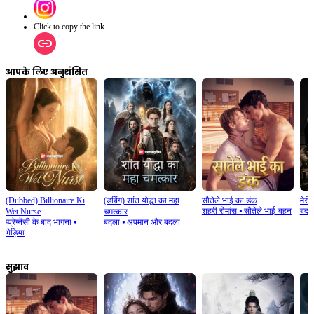
Click to copy the link
आपके लिए अनुशंसित
(Dubbed) Billionaire Ki
(डबिंग)​ शांत योद्धा का महा
सौतेले भाई का डंक
मेरी
शहरी रोमांस
⦁
सौतेले भाई-बहन
बदल
Wet Nurse
चमत्कार
प्प्रेग्नेंसी के बाद भागना
⦁
बदला
⦁
अपमान और बदला
भेड़िया
सुझाव