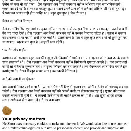
डेमोन को पता भी नहीं चला। तेरा पछतावा अब किसी काम का नहीं में अभिनय बहुत स्वाभाविक लगी।
एलारा का दर्द पर्दे के बाहर तक महसूस हुआ। उसने अपने आप को रोकने की कोशिश की पर वो टूट गई।
ये प्यार का अंजाम नहीं होना चाहिए था। बहुत दुख हुआ। दिल रो उठा।
डेमोन का जटिल किरदार
डेमोन स्टर्लिंग सिर्फ एक अमीर लड़का नहीं लग रहा था। वो उलझन में था या शायद मजबूर। उसने बाथ में
बैठ कर फोटो देखी। तेरा पछतावा अब किसी काम का नहीं में उसका किरदार जटिल है। एलारा से उसका
संबंध सच्चा था या नहीं ये अभी स्पष्ट नहीं है। उसके चेहरे के भाव ने बहुत कुछ कहा। वो भी कुछ छुपा रहा
था शायद। रहस्य बना हुआ है। कहानी आगे बढ़ेगी।
भव्य सेट और माहौल
कार्यालय की सजावट बहुत भव्य थी। झूमर और किताबों ने माहौल बनाया। सुसान की ताकत उसके कक्ष से
साफ झलकती थी। तेरा पछतावा अब किसी काम का नहीं में निर्माण की गुणवत्ता अच्छी है। जब एलारा वहां
से गई तो गलियारा सुनसान लगा। ये दृश्य मनोदशा को तय करते हैं। हर विवरण पर ध्यान दिया गया है इस
कार्यक्रम में। देखने में बहुत अच्छा लगा। कलाकारी बेमिसाल है।
आगे की कहानी का इंतजार
अब कहानी में मोड़ आने वाला है। एलारा ने पैसे नहीं लिए तो सुसान क्या करेगी। डेमोन को सच्चाई कब पता
चलेगी। तेरा पछतावा अब किसी काम का नहीं की अगली कड़ी का इंतजार कर रहा हूं। एलारा की ताकत
उसकी सबसे बड़ी पूंजी है। ये कहानी सिर्फ प्यार की नहीं है इज्जत की भी है। अंत खुला था जो अच्छा
लगा। आगे क्या होगा देखना है। रोमांच बना रहेगा।
Your privacy matters
NetShort uses necessary cookies to make our site work. We would also like to use cookies
and similar technologies on our sites to personalize content and provide and improve site