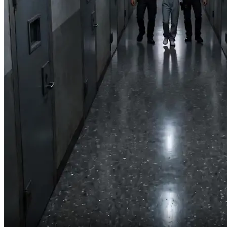
par usne ek minute mein sab barbaad kar diya.