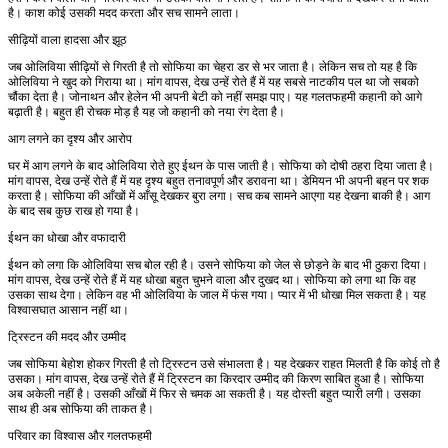
है। काश कोई उसकी मदद करता और सच सामने लाता।
सीढ़ियों वाला हादसा और झूठ
जब ओलिविया सीढ़ियों से गिरती है तो सोफिया का चेहरा डर से भर जाता है। लेकिन सच तो यह है कि
ओलिविया ने खुद को गिराया था। मांग वापस, देख उन्हें रोते हैं में यह सबसे नाटकीय पल था जो सबको
चौंका देता है। जोनाथन और हेलेन भी अपनी बेटी को नहीं समझ पाए। यह गलतफहमी कहानी को आगे
बढ़ाती है। बहुत ही रोचक मोड़ है यह जो कहानी को नया रंग देता है।
आग लगने का दृश्य और आरोप
घर में आग लगने के बाद ओलिविया रोते हुए ईथन के पास जाती है। सोफिया को दोषी ठहरा दिया जाता है।
मांग वापस, देख उन्हें रोते हैं में यह दृश्य बहुत तनावपूर्ण और डरावना था। डेमियन भी अपनी बहन पर शक
करता है। सोफिया की आँखों में आँसू देखकर बुरा लगा। सच कब सामने आएगा यह देखना बाकी है। आग
के बाद सब कुछ राख हो गया है।
ईथन का धोखा और वफादारी
ईथन को लगा कि ओलिविया सच बोल रही है। उसने सोफिया को जेल से छोड़ने के बाद भी ठुकरा दिया।
मांग वापस, देख उन्हें रोते हैं में यह धोखा बहुत चुभने वाला और दुखद था। सोफिया को लगा था कि वह
उसका साथ देगा। लेकिन वह भी ओलिविया के जाल में फंस गया। प्यार में भी धोखा मिल सकता है। यह
विश्वासघात आसान नहीं था।
ट्रिस्टन की मदद और उम्मीद
जब सोफिया बेहोश होकर गिरती है तो ट्रिस्टन उसे संभालता है। यह देखकर राहत मिलती है कि कोई तो है
उसका। मांग वापस, देख उन्हें रोते हैं में ट्रिस्टन का किरदार उम्मीद की किरण साबित हुआ है। सोफिया
अब अकेली नहीं है। उसकी आँखों में फिर से चमक आ सकती है। यह दोस्ती बहुत प्यारी लगी। उसका
साथ ही अब सोफिया की ताकत है।
परिवार का विश्वास और गलतफहमी