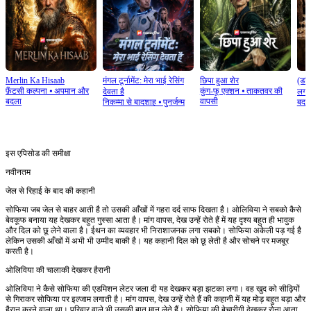
Merlin Ka Hisaab
मंगल टूर्नामेंट: मेरा भाई रेसिंग
छिपा हुआ शेर
(डबि
फ़ैंटसी कल्पना
⦁
अपमान और
कुंग-फू एक्शन
⦁
ताकतवर की
देवता है
लगा
बदला
वापसी
निकम्मा से बादशाह
⦁
पुनर्जन्म
बदल
इस एपिसोड की समीक्षा
नवीनतम
जेल से रिहाई के बाद की कहानी
सोफिया जब जेल से बाहर आती है तो उसकी आँखों में गहरा दर्द साफ दिखता है। ओलिविया ने सबको कैसे
बेवकूफ बनाया यह देखकर बहुत गुस्सा आता है। मांग वापस, देख उन्हें रोते हैं में यह दृश्य बहुत ही भावुक
और दिल को छू लेने वाला है। ईथन का व्यवहार भी निराशाजनक लगा सबको। सोफिया अकेली पड़ गई है
लेकिन उसकी आँखों में अभी भी उम्मीद बाकी है। यह कहानी दिल को छू लेती है और सोचने पर मजबूर
करती है।
ओलिविया की चालाकी देखकर हैरानी
ओलिविया ने कैसे सोफिया की एडमिशन लेटर जला दी यह देखकर बड़ा झटका लगा। वह खुद को सीढ़ियों
से गिराकर सोफिया पर इल्जाम लगाती है। मांग वापस, देख उन्हें रोते हैं की कहानी में यह मोड़ बहुत बड़ा और
हैरान करने वाला था। परिवार वाले भी उसकी बात मान लेते हैं। सोफिया की बेचारीगी देखकर रोना आता