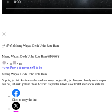
Click to unmute
पूर्ण एपिसोड
Maang Wapas, Dekh Unhe Rote Hain
Maang Wapas, Dekh Unhe Rote Hain
वां
1
एपिसोड
2.0K
2.1K
पछतावा
निकम्मा से बादशाह
शहरी रोमांस
Maang Wapas, Dekh Unhe Rote Hain
Sophia, jo birth ke time se das saal tak swap ho gayi thi, jab Grayson family mein wapas
aati hai, toh uski jealous "fake heiress" stepsister Olivia uske khilaf saazishein karti hai.
Betrayed hokar, woh teen saal jail mein bitati hai. Phir woh famous artist "S.G." bankar
bahar aati hai. Tristan ki protection mein, woh past expose karti hai, family ki wealth reject
karti hai, Olivia ke final attack ko survive karti hai, aur Paris mein nayi shuruaat karne chali
jaati hai.
Click to copy the link