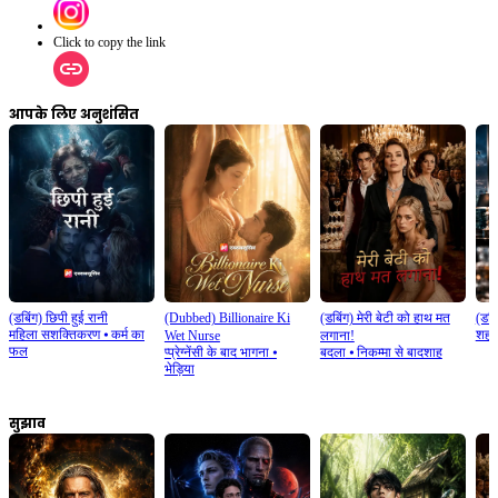
Click to copy the link
आपके लिए अनुशंसित
(डबिंग) छिपी हुई रानी
(Dubbed) Billionaire Ki
(डबिंग) मेरी बेटी को हाथ मत
(डबि
महिला सशक्तिकरण
⦁
कर्म का
शहरी
Wet Nurse
लगाना!
फल
प्प्रेग्नेंसी के बाद भागना
⦁
बदला
⦁
निकम्मा से बादशाह
भेड़िया
सुझाव