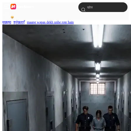
मुखपृष्ठ
श्रृंखलाएँ
maang wapas dekh unhe rote hain