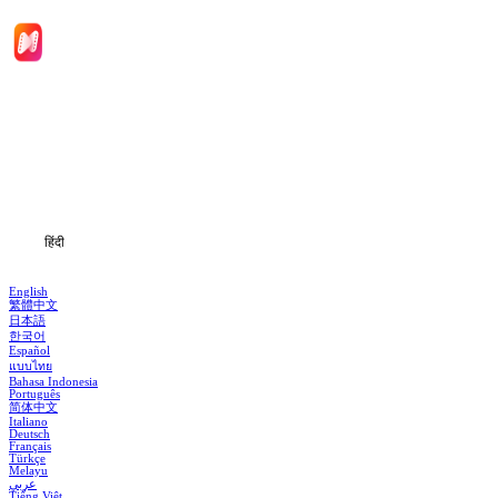
मुखपृष्ठ
श्रृंखलाएँ
डाउनलोड
जानकारी
हिंदी
English
繁體中文
日本語
한국어
Español
แบบไทย
Bahasa Indonesia
Português
简体中文
Italiano
Deutsch
Français
Türkçe
Melayu
عربي
Tiếng Việt