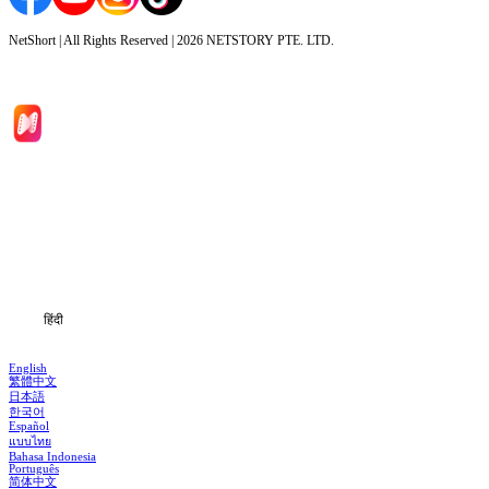
NetShort | All Rights Reserved |
2026
NETSTORY PTE. LTD.
मुखपृष्ठ
श्रृंखलाएँ
डाउनलोड
जानकारी
हिंदी
English
繁體中文
日本語
한국어
Español
แบบไทย
Bahasa Indonesia
Português
简体中文