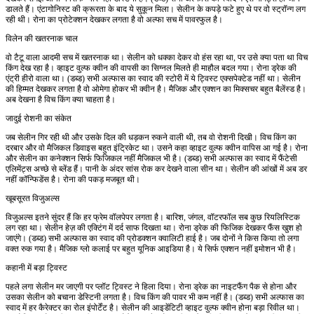
डालते हैं। एंटागोनिस्ट की क्रूरता के बाद ये सुकून मिला। सेलीन के कपड़े फटे हुए थे पर वो स्ट्रॉन्ग लग
रही थी। रोना का प्रोटेक्शन देखकर लगता है वो अल्फा सच में पावरफुल है।
विलेन की खतरनाक चाल
वो टैटू वाला आदमी सच में खतरनाक था। सेलीन को धक्का देकर वो हंस रहा था, पर उसे क्या पता था विच
किंग देख रहा है। व्हाइट वुल्फ क्वीन की वापसी का सिग्नल मिलते ही माहौल बदल गया। रोना ड्रेक की
एंट्री हीरो वाला था। (डब्ड) सभी अल्फास का स्वाद की स्टोरी में ये ट्विस्ट एक्सपेक्टेड नहीं था। सेलीन
की हिम्मत देखकर लगता है वो ओमेगा होकर भी क्वीन है। मैजिक और एक्शन का मिक्सचर बहुत बैलेंस्ड है।
अब देखना है विच किंग क्या चाहता है।
जादुई रोशनी का संकेत
जब सेलीन गिर रही थी और उसके दिल की धड़कन रुकने वाली थी, तब वो रोशनी दिखी। विच किंग का
दरबार और वो मैजिकल डिवाइस बहुत इंट्रिकेट था। उसने कहा व्हाइट वुल्फ क्वीन वापिस आ गई है। रोना
और सेलीन का कनेक्शन सिर्फ फिजिकल नहीं मैजिकल भी है। (डब्ड) सभी अल्फास का स्वाद में फैंटेसी
एलिमेंट्स अच्छे से ब्लेंड हैं। पानी के अंदर सांस रोक कर देखने वाला सीन था। सेलीन की आंखों में अब डर
नहीं कॉन्फिडेंस है। रोना की पकड़ मजबूत थी।
खूबसूरत विजुअल्स
विजुअल्स इतने सुंदर हैं कि हर फ्रेम वॉलपेपर लगता है। बारिश, जंगल, वॉटरफॉल सब कुछ रियलिस्टिक
लग रहा था। सेलीन हेज़ की एक्टिंग में दर्द साफ दिखता था। रोना ड्रेक की फिजिक देखकर फैंस खुश हो
जाएंगे। (डब्ड) सभी अल्फास का स्वाद की प्रोडक्शन क्वालिटी हाई है। जब दोनों ने किस किया तो लगा
वक्त रुक गया है। मैजिक ग्लो कलाई पर बहुत यूनिक आइडिया है। ये सिर्फ एक्शन नहीं इमोशन भी है।
कहानी में बड़ा ट्विस्ट
पहले लगा सेलीन मर जाएगी पर प्लॉट ट्विस्ट ने हिला दिया। रोना ड्रेक का नाइटफैंग पैक से होना और
उसका सेलीन को बचाना डेस्टिनी लगता है। विच किंग की पावर भी कम नहीं है। (डब्ड) सभी अल्फास का
स्वाद में हर कैरेक्टर का रोल इंपोर्टेंट है। सेलीन की आइडेंटिटी व्हाइट वुल्फ क्वीन होना बड़ा रिवील था।