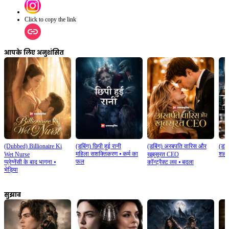
Click to copy the link
आपके लिए अनुशंसित
(Dubbed) Billionaire Ki
(डबिंग) छिपी हुई रानी
(डबिंग) अरबपति वारिस और
(डबि
महिला सशक्तिकरण
⦁
कर्म का
शहरी
Wet Nurse
खूबसूरत CEO
फल
प्प्रेग्नेंसी के बाद भागना
⦁
कॉन्ट्रैक्ट लव
⦁
बदला
भेड़िया
सुझाव