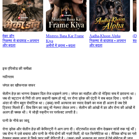
मेका डॉन
Mistress Bana Kar Frame
Aadha-Khoon Alpha
(Du
निकम्मा से बादशाह
⦁
अपमान
निकम्मा से बादशाह
⦁
अपमान
शहरी
Kiya
और बदला
और बदला
अमीरों में ड्रामा
⦁
बदला
इस एपिसोड की समीक्षा
नवीनतम
जंगल का खौफनाक सफर
सेलीन हेज़ का भागना देखकर दिल तेज धड़कने लगा। जंगल का माहौल और वो भेड़िया सच में डरावना था।
जब वो चट्टान से गिरी तो लगा कहानी खत्म हो गई, पर रोना ड्रेक की एंट्री ने सब बदल दिया। पानी के
अंदर वो सीन बहुत रोमांटिक था। (डब्ड) सभी अल्फास का स्वाद देखने का मजा ही अलग है जब ऐसे
ट्विस्ट मिलते हैं। विच किंग का जादू भी नेक्स्ट लेवल लगा। सेलीन की आंखों में डर और रोना की आंखों में
अलग ही चमक थी। ये जोड़ी स्क्रीन पर परफेक्ट लगती है।
पानी के नीचे का जादू
रोना ड्रेक और सेलीन हेज़ की केमिस्ट्री ने आग लगा दी। वॉटरफॉल वाला सीन देखकर सांसें रुक गई थीं।
जब रोना ने उसे बचाया और पानी के नीचे दोनों की नज़रें मिलीं, वो पल सिनेमैटिक था। मैजिक बॉन्ड का ग्लो
देखकर समझ आया ये सिर्फ प्यार नहीं डेस्टिनी है। (डब्ड) सभी अल्फास का स्वाद में ऐसे मोमेंट्स ही जान