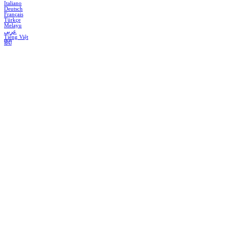
Italiano
Deutsch
Français
Türkçe
Melayu
عربي
Tiếng Việt
हिंदी