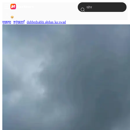
मुखपृष्ठ
श्रृंखलाएँ
dubbedsabhi alphas ka swad