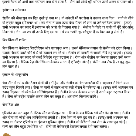
एंटागोनिस्ट को अभी तक नहीं पता क्या होने वाला है। रोना की आंखें भूरी थीं पर उसमें अलग ही पावर थी।
इमोशनल कनेक्शन
सेलीन की चीख सुन कर दिल दुखी हो गया था। वो अकेली थी पर रोना ने उसका साथ दिया। पानी के नीचे
वो एम्ब्रेस बहुत इमोशनल था। जब रोना ने कहा ऊपर देख पिल्ला तो लगा वो उसे प्रोटेक्ट करेगा। (डब्ड)
सभी अल्फास का स्वाद में इमोशन्स को अच्छे से दिखाया गया है। सेलीन के चेहरे पर पानी की बूंदें और आंसू
मिक्स थे। रोना का टच ही उसके लिए दवा था। ये लव स्टोरी सुपरनैचुरल है पर दिल को छू लेती है।
विच किंग की शक्ति
विच किंग का कैरेक्टर मिस्टीरियस और पावरफुल लगा। उसने मैजिकल कंपास से सेलीन को ट्रैक किया।
उसके सिपाही काले चोगे में थे जो डरावने लग रहे थे। सेलीन की वापसी से सबकी नींदें उड़ जाएंगी। (डब्ड)
सभी अल्फास का स्वाद की वर्ल्ड बिल्डिंग बहुत स्ट्रॉन्ग है। रोना और सेलीन का मिलना शायद उसी प्लान
का हिस्सा है। मैजिक रेज़ और सिंबल्स देखकर लगता है एन्शिएंट लोर है। सेलीन अब सेफ है पर युद्ध शुरू
होने वाला है।
एक्शन से भरपूर सीन
चेस सीन में स्पीड और टेंशन दोनों थी। भेड़िया और सेलीन की रेस जानलेवा थी। चट्टान से गिरने वाला
स्टंट बहुत रिस्की लगा। रोना का पानी से बाहर आना स्लो मोशन में परफेक्ट था। (डब्ड) सभी अल्फास का
स्वाद में एक्शन सीक्वेंस वेल कोरियोग्राफ्ड हैं। सेलीन के घाव देखकर लगता है उसने बहुत स्ट्रगल किया
है। रोना की स्ट्रेंथ उसके अल्फा होने का सबूत है। अब दोनों मिलकर लड़ेंगे।
रोमांटिक अंत
एपिसोड का अंत बहुत रोमांटिक और सस्पेंसफुल था। किस के बाद मैजिक ग्लो और तेज हो गया। सेलीन
और रोना की जोड़ी अब ऑफिशियल लगती है। विच किंग भी उन्हें ढूंढ रहा है। (डब्ड) सभी अल्फास का
स्वाद का नेक्स्ट एपिसोड का इंतजार मुश्किल होगा। सेलीन की डेस्टिनी अब रोना के साथ जुड़ गई है।
पानी का सीन बहुत एस्थेटिक था। दोनों की केमिस्ट्री देखकर लगता है ये लंबा चलेगा।