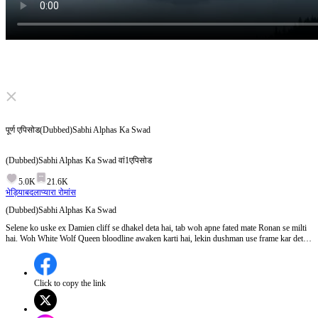
Click to unmute
पूर्ण एपिसोड
(Dubbed)Sabhi Alphas Ka Swad
(Dubbed)Sabhi Alphas Ka Swad
वां
1
एपिसोड
5.0K
21.6K
भेड़िया
बदला
प्यारा रोमांस
(Dubbed)Sabhi Alphas Ka Swad
Selene ko uske ex Damien cliff se dhakel deta hai, tab woh apne fated mate Ronan se milti
hai. Woh White Wolf Queen bloodline awaken karti hai, lekin dushman use frame kar dete
hain. Ronan uski innocence prove karta hai. Selene ko pata chalta ki woh Moon Goddess
reborn hai. Abduct hone ke baad, woh Ronan ke paas rehti hai, sextuplets paida karti hai,
aur queen ban jaati hai.
Click to copy the link