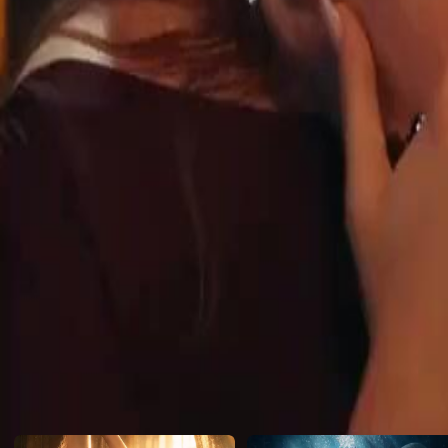
था। उसकी जगह जेम्स था। निर्दयी, प्रभावशाली। एक ही रात में उसकी दुनिया उज
बिजली की तरह उस पर गिरी - वह उस आदमी के साथ रात बिता चुकी थी जो अ
और जो उसके बॉयफ्रेंड का पिता भी था।
Click to copy the link
Click to copy the link
1 - 30
31 -51
पूर्ण एपिसोड
1
2
3
4
5
6
7
8
9
10
11
12
13
14
15
16
17
18
19
20
31
32
33
34
35
37
38
39
40
41
42
43
44
45
46
47
48
49
50
51
आपके लिए अनुशंसित