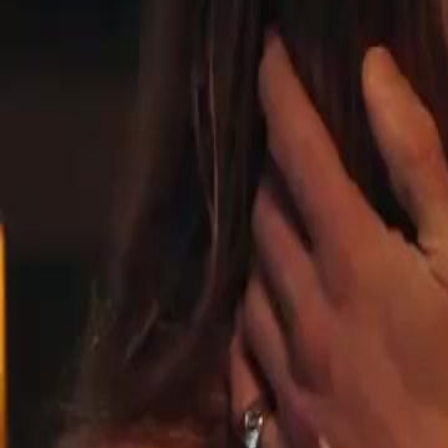
इस एपिसोड को अनलॉक करें
माफिया सरदार की गुप्त प्रेमिका
वां
36
एपिसोड
2.0K
2.7K
नैतिकता और संस्कार
दर्दनाक प्यार
एक रात का संबंध
माफिया सरदार की गुप्त प्रेमिका
केट को लगा था कि माफिया के वारिस निक के साथ उसका रोमांस एक नई शुरु
कि वह अपना सब कुछ उसे सौंप देगी… उसी रात उसकी दुनिया बिखर गई। जब वह अप