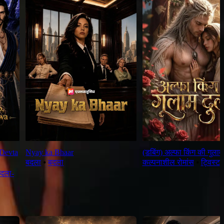
Devta
Nyay ka Bhaar
(डबिंग) अल्फा किंग की गुलाम 
बदला
⦁
बदला
कल्पनाशील रोमांस
⦁
ट्विस्ट
अदला-