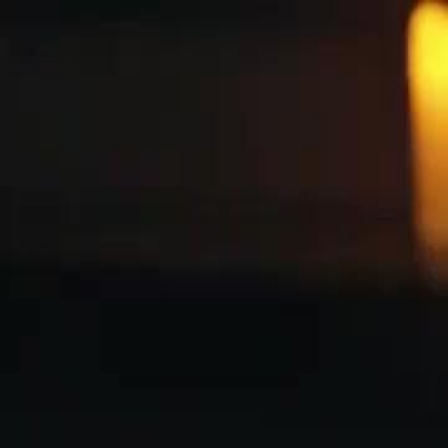
मुखपृष्ठ
श्रृ
हिंदी
English
繁體中文
日本語
한국어
Español
แบบไท
Italiano
Deutsch
Français
Türkçe
Melayu
عربي
Tiến
मुखपृष्ठ
श्रृंखलाएँ
मफय सरदर क गपत परमक वां36एपिसोड