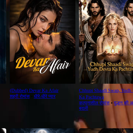
(Dubbed) Devar Ka Afair
Chhupi Shaadi Swap, Yudh 
शहरी रोमांस
⦁
धीरे-धीरे प्यार
Ka Pachtawa
कल्पनाशील रोमांस
⦁
दुल्हन की 
बदली