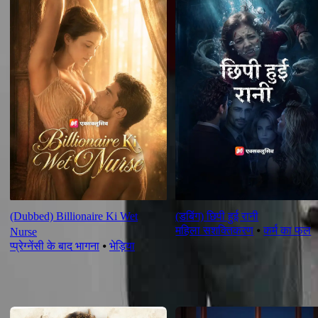
(Dubbed) Billionaire Ki Wet
(डबिंग) छिपी हुई रानी
महिला सशक्तिकरण
⦁
कर्म का फल
Nurse
प्प्रेग्नेंसी के बाद भागना
⦁
भेड़िया
सुझाव