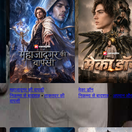
महाजादूगर की वापसी
मेका डॉन
निकम्मा से बादशाह
⦁
ताकतवर की
निकम्मा से बादशाह
⦁
अपमान और
वापसी