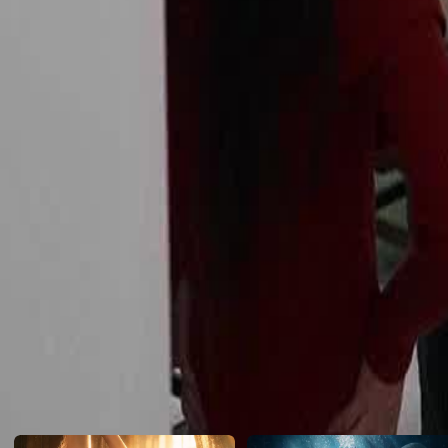
बेटी को नहीं दिया। तब नायक का गुस्सा फूट पड़ा...
Click to copy the link
Click to copy the link
1 - 30
31 -52
पूर्ण एपिसोड
1
2
3
4
5
6
7
8
10
11
12
13
14
15
16
17
18
19
20
21
22
23
24
31
32
33
34
35
36
37
38
39
40
41
42
43
44
45
आपके लिए अनुशंसित