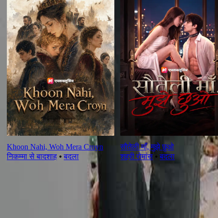
Khoon Nahi, Woh Mera Croyn
सौतेली माँ, मुझे छुओ
निकम्मा से बादशाह
⦁
बदला
शहरी रोमांस
⦁
बदला
इस एपिसोड की समीक्षा