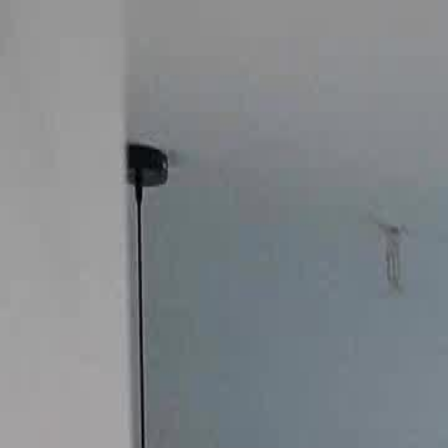
मुखपृष्ठ
श्रृ
हिंदी
English
繁體中文
日本語
한국어
Español
แบบไท
Italiano
Deutsch
Français
Türkçe
Melayu
عربي
Tiến
मुखपृष्ठ
श्रृंखलाएँ
तलक क बद परव पतन घबर गय वां9एपिसोड