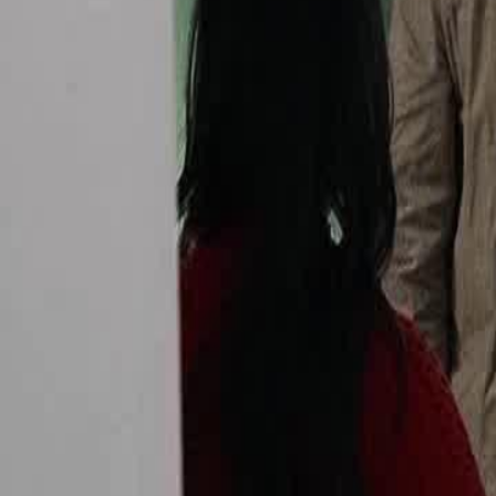
इस एपिसोड को अनलॉक करें
तलाक के बाद पूर्व पत्नी घबरा गया
वां
9
एपिसोड
2.0K
2.0K
अपमान और बदला
निकम्मा से बादशाह
शहरी जीवन
तलाक के बाद पूर्व पत्नी घबरा गया
नायक एक छोटा कारोबारी था। बचपन से अनाथ, वह अपनों का प्यार पाने को 
परिवार के सामने हर बात पर झुक जाता था। नए साल के खाने पर सास ने सभी न