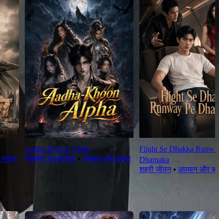
Aadha-Khoon Alpha
Flight Se Dhakka Runwa
 बदला
निकम्मा से बादशाह
⦁
अपमान और बदला
Dhamaka
शहरी जीवन
⦁
अपमान और ब