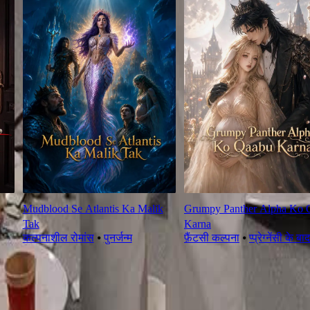
Mudblood Se Atlantis Ka Malik
Grumpy Panther Alpha Ko 
Tak
Karna
कल्पनाशील रोमांस
⦁
पुनर्जन्म
फ़ैंटसी कल्पना
⦁
प्प्रेग्नेंसी के ब