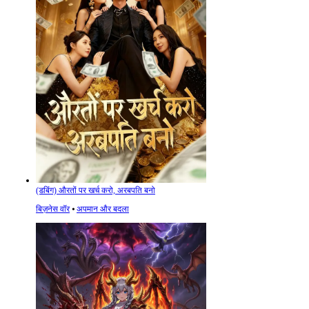
(डबिंग) औरतों पर खर्च करो, अरबपति बनो
बिज़नेस वॉर
⦁
अपमान और बदला