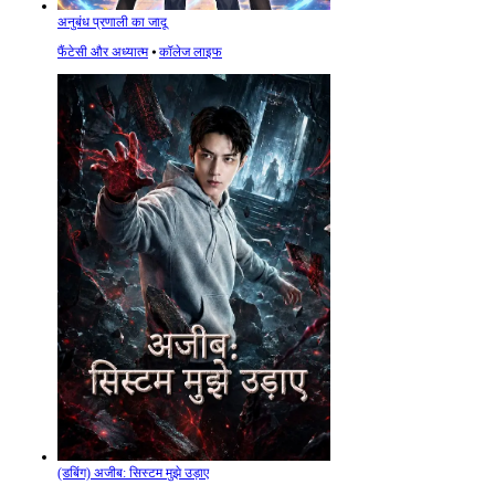
अनुबंध प्रणाली का जादू
फैंटेसी और अध्यात्म
⦁
कॉलेज लाइफ
(डबिंग) अजीब: सिस्टम मुझे उड़ाए