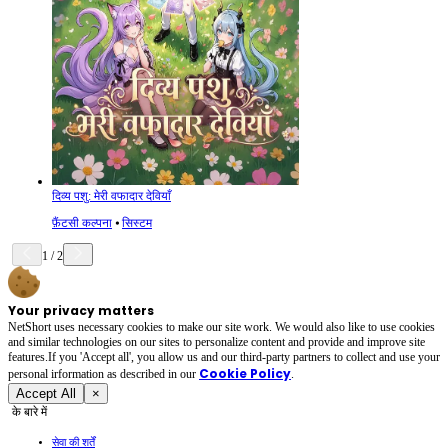
दिव्य पशु: मेरी वफादार देवियाँ
फ़ैंटसी कल्पना
⦁
सिस्टम
1
/
2
Your privacy matters
NetShort uses necessary cookies to make our site work. We would also like to use cookies
and similar technologies on our sites to personalize content and provide and improve site
features.If you 'Accept all', you allow us and our third-party partners to collect and use your
Cookie Policy
personal irformation as described in our
.
Accept All
×
के बारे में
सेवा की शर्तें