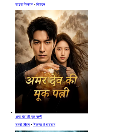
साइंस फिक्शन
⦁
सिस्टम
अमर देव की मूक पत्नी
शहरी जीवन
⦁
निकम्मा से बादशाह