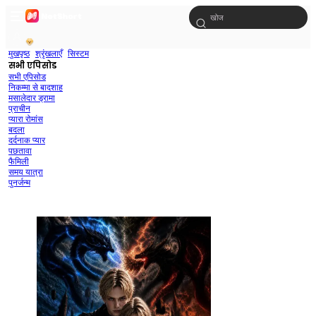
मुखपृष्ठ
श्रृंखलाएँ
सिस्टम
सभी एपिसोड
सभी एपिसोड
निकम्मा से बादशाह
मसालेदार ड्रामा
प्राचीन
प्यारा रोमांस
बदला
दर्दनाक प्यार
पछतावा
फैमिली
समय यात्रा
पुनर्जन्म