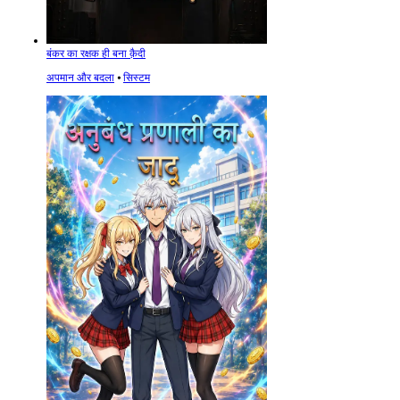
बंकर का रक्षक ही बना क़ैदी
अपमान और बदला
⦁
सिस्टम