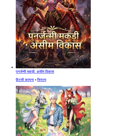
पुनर्जन्मी मकड़ी: असीम विकास
फ़ैंटसी कल्पना
⦁
सिस्टम