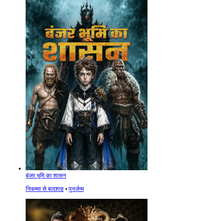
बंजर भूमि का शासन
निकम्मा से बादशाह
⦁
पुनर्जन्म