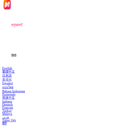
मुखपृष्ठ
श्रृंखलाएँ
डाउनलोड
जानकारी
हिंदी
English
繁體中文
日本語
한국어
Español
แบบไทย
Bahasa Indonesia
Português
简体中文
Italiano
Deutsch
Français
Türkçe
Melayu
عربي
Tiếng Việt
हिंदी