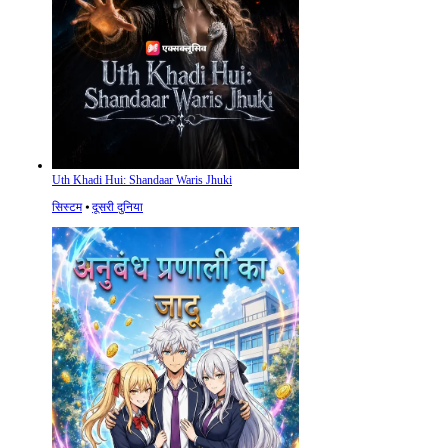
Uth Khadi Hui: Shandaar Waris Jhuki
सिस्टम
⦁
दूसरी दुनिया