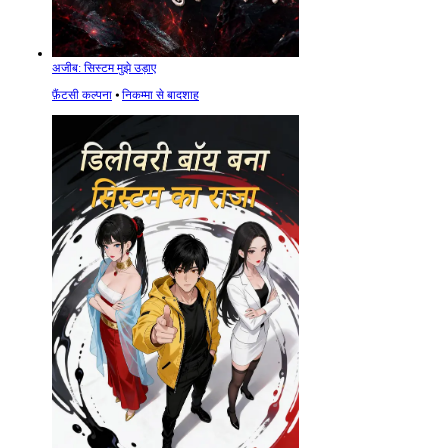
अजीब: सिस्टम मुझे उड़ाए
फ़ैंटसी कल्पना
⦁
निकम्मा से बादशाह