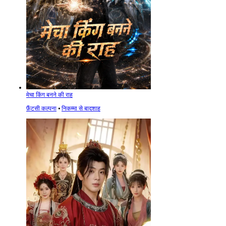
मेचा किंग बनने की राह
फ़ैंटसी कल्पना
⦁
निकम्मा से बादशाह