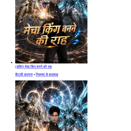
(डबिंग) मेचा किंग बनने की राह
फ़ैंटसी कल्पना
⦁
निकम्मा से बादशाह