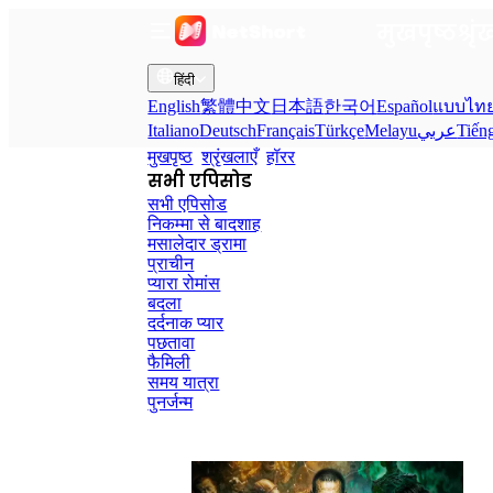
मुखपृष्ठ
श्रृ
हिंदी
English
繁體中文
日本語
한국어
Español
แบบไท
Italiano
Deutsch
Français
Türkçe
Melayu
عربي
Tiến
मुखपृष्ठ
श्रृंखलाएँ
हॉरर
सभी एपिसोड
सभी एपिसोड
निकम्मा से बादशाह
मसालेदार ड्रामा
प्राचीन
प्यारा रोमांस
बदला
दर्दनाक प्यार
पछतावा
फैमिली
समय यात्रा
पुनर्जन्म