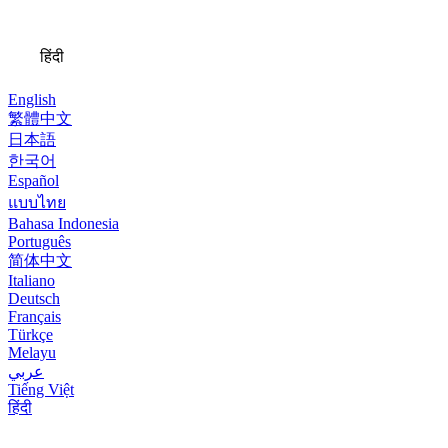
जानकारी
हिंदी
English
繁體中文
日本語
한국어
Español
แบบไทย
Bahasa Indonesia
Português
简体中文
Italiano
Deutsch
Français
Türkçe
Melayu
عربي
Tiếng Việt
हिंदी