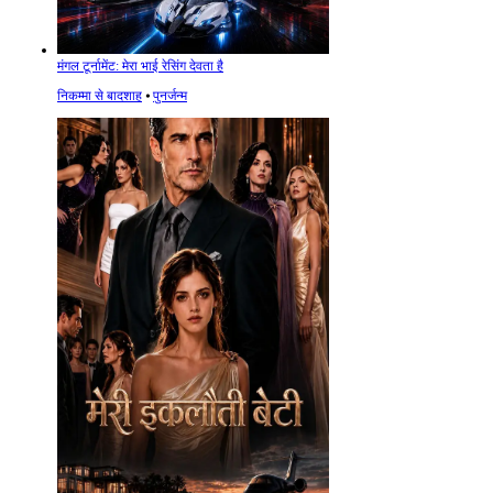
मंगल टूर्नामेंट: मेरा भाई रेसिंग देवता है
निकम्मा से बादशाह
⦁
पुनर्जन्म