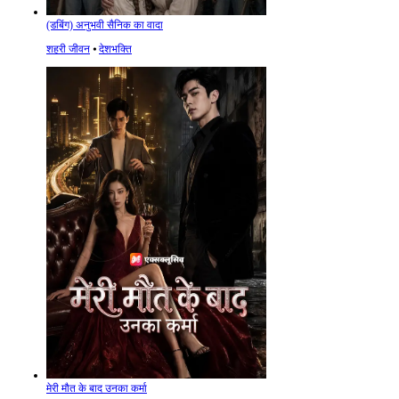
(डबिंग) अनुभवी सैनिक का वादा
शहरी जीवन
⦁
देशभक्ति
मेरी मौत के बाद उनका कर्मा