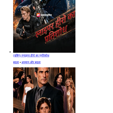
(डबिंग) स्नाइपर हीरो का प्रतिशोध
बदला
⦁
अपमान और बदला