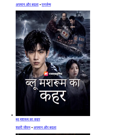
अपमान और बदला
⦁
पुनर्जन्म
ब्लू मशरूम का कहर
शहरी जीवन
⦁
अपमान और बदला