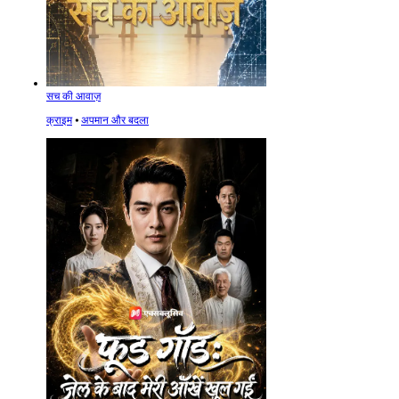
सच की आवाज़
क्राइम
⦁
अपमान और बदला