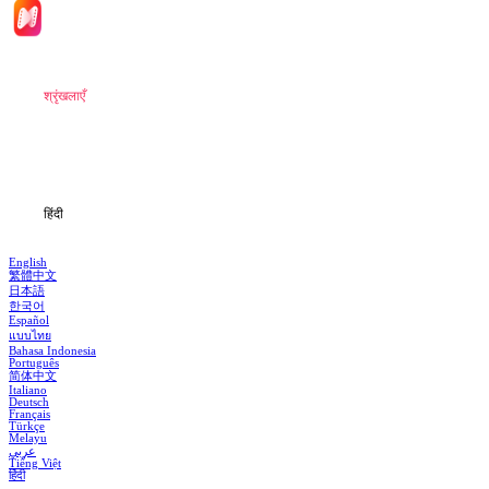
मुखपृष्ठ
श्रृंखलाएँ
डाउनलोड
जानकारी
हिंदी
English
繁體中文
日本語
한국어
Español
แบบไทย
Bahasa Indonesia
Português
简体中文
Italiano
Deutsch
Français
Türkçe
Melayu
عربي
Tiếng Việt
हिंदी