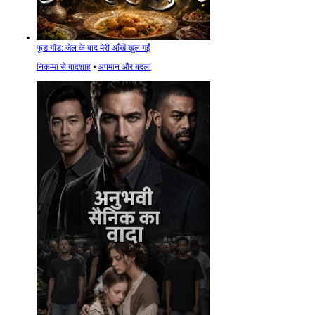
फूड गॉड: जेल के बाद मेरी आँखें खुल गईं
निकम्मा से बादशाह
⦁
अपमान और बदला