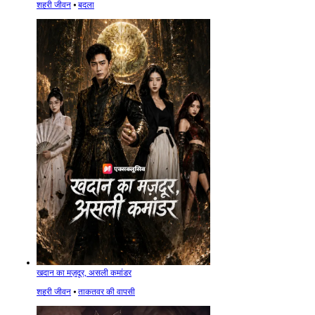
शहरी जीवन
⦁
बदला
खदान का मज़दूर, असली कमांडर
शहरी जीवन
⦁
ताकतवर की वापसी