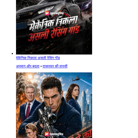
मेकैनिक निकला असली रेसिंग गॉड
अपमान और बदला
⦁
ताकतवर की वापसी