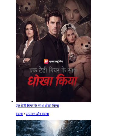
एक टेडी बियर के साथ धोखा किया
बदला
⦁
अपमान और बदला