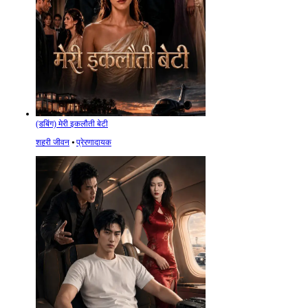
(डबिंग) मेरी इकलौती बेटी
शहरी जीवन
⦁
प्रेरणादायक