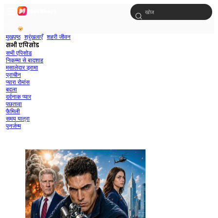
मुखपृष्ठ
श्रृंखलाएँ
शहरी जीवन
सभी एपिसोड
सभी एपिसोड
निकम्मा से बादशाह
मसालेदार ड्रामा
प्राचीन
प्यारा रोमांस
बदला
दर्दनाक प्यार
पछतावा
फैमिली
समय यात्रा
पुनर्जन्म