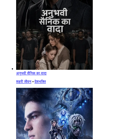
अनुभवी सैनिक का वादा
शहरी जीवन
⦁
देशभक्ति