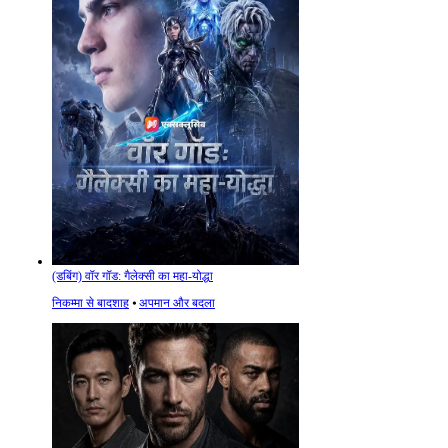
(डबिंग) वॉर गॉड: गैलेक्सी का महा-योद्धा
निकम्मा से बादशाह
⦁
अपमान और बदला