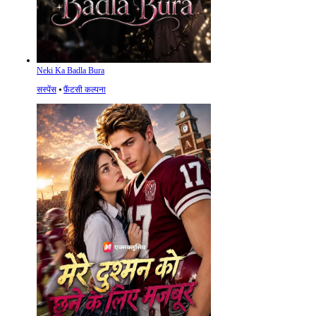
Neki Ka Badla Bura
सस्पेंस
⦁
फ़ैंटसी कल्पना