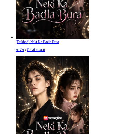
(Dubbed) Neki Ka Badla Bura
सस्पेंस
⦁
फ़ैंटसी कल्पना