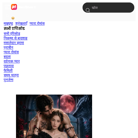
मुखपृष्ठ
श्रृंखलाएँ
प्यारा रोमांस
सभी एपिसोड
सभी एपिसोड
निकम्मा से बादशाह
मसालेदार ड्रामा
प्राचीन
प्यारा रोमांस
बदला
दर्दनाक प्यार
पछतावा
फैमिली
समय यात्रा
पुनर्जन्म