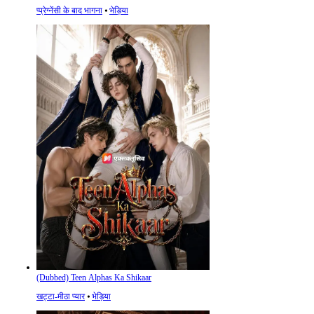
प्प्रेग्नेंसी के बाद भागना
⦁
भेड़िया
(Dubbed) Teen Alphas Ka Shikaar
खट्टा-मीठा प्यार
⦁
भेड़िया