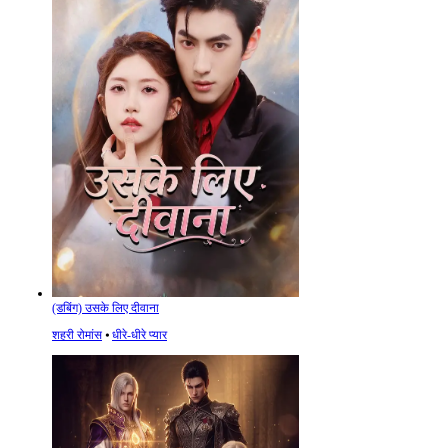
(डबिंग) उसके लिए दीवाना
शहरी रोमांस
⦁
धीरे-धीरे प्यार