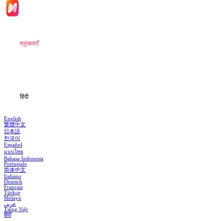
मुखपृष्ठ
श्रृंखलाएँ
डाउनलोड
जानकारी
हिंदी
English
繁體中文
日本語
한국어
Español
แบบไทย
Bahasa Indonesia
Português
简体中文
Italiano
Deutsch
Français
Türkçe
Melayu
عربي
Tiếng Việt
हिंदी