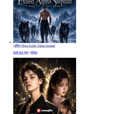
(डबिंग) Mera Exiled Alpha Stepdad
शादी बाद प्रेम
⦁
भेड़िया