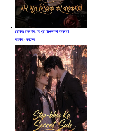
(डबिंग) हॉरर गेम: मेरे भूत शिक्षक को बहकाओ
सस्पेंस
⦁
कॉलेज