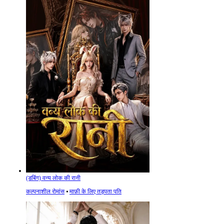
(डबिंग) वन्य लोक की रानी
कल्पनाशील रोमांस
⦁
माफ़ी के लिए तड़पता पति