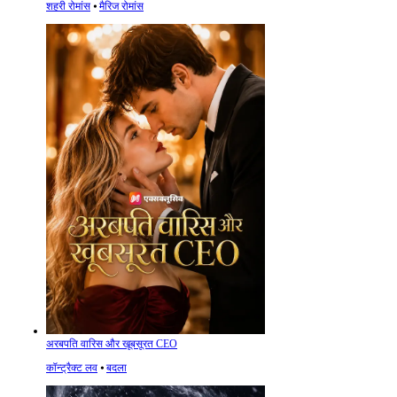
शहरी रोमांस
⦁
मैरिज रोमांस
अरबपति वारिस और खूबसूरत CEO
कॉन्ट्रैक्ट लव
⦁
बदला