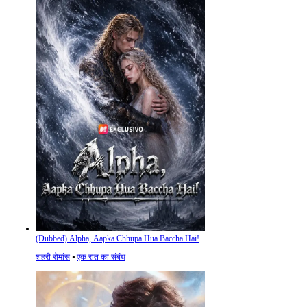
(Dubbed) Alpha, Aapka Chhupa Hua Baccha Hai!
शहरी रोमांस
⦁
एक रात का संबंध