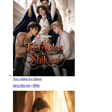
Teen Alphas Ka Shikaar
खट्टा-मीठा प्यार
⦁
भेड़िया