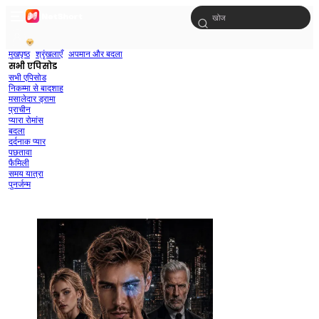
मुखपृष्ठ
श्रृंखलाएँ
अपमान और बदला
सभी एपिसोड
सभी एपिसोड
निकम्मा से बादशाह
मसालेदार ड्रामा
प्राचीन
प्यारा रोमांस
बदला
दर्दनाक प्यार
पछतावा
फैमिली
समय यात्रा
पुनर्जन्म