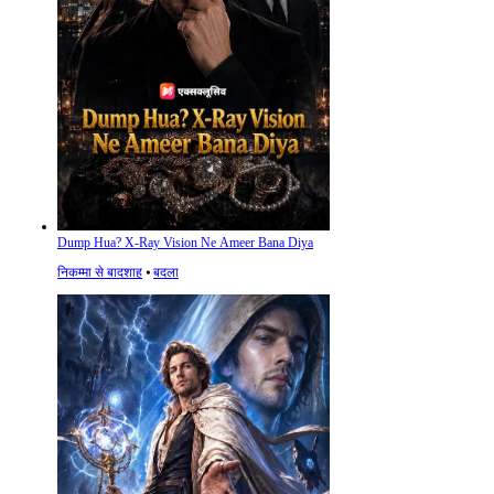
Dump Hua? X-Ray Vision Ne Ameer Bana Diya
निकम्मा से बादशाह
⦁
बदला