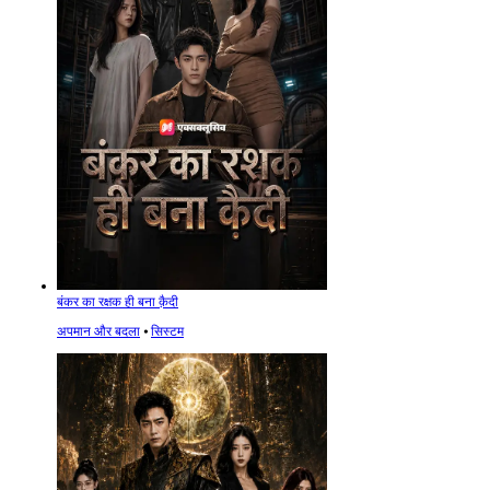
बंकर का रक्षक ही बना क़ैदी
अपमान और बदला
⦁
सिस्टम