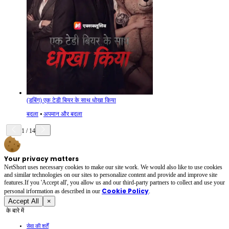
(डबिंग) एक टेडी बियर के साथ धोखा किया
बदला
⦁
अपमान और बदला
1
/
14
Your privacy matters
NetShort uses necessary cookies to make our site work. We would also like to use cookies
and similar technologies on our sites to personalize content and provide and improve site
features.If you 'Accept all', you allow us and our third-party partners to collect and use your
Cookie Policy
personal irformation as described in our
.
Accept All
×
के बारे में
सेवा की शर्तें