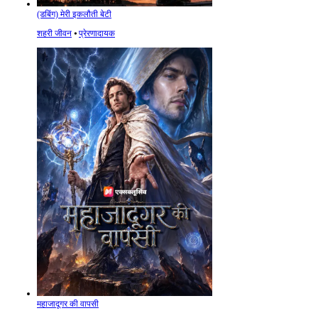
(डबिंग) मेरी इकलौती बेटी
शहरी जीवन
⦁
प्रेरणादायक
महाजादूगर की वापसी