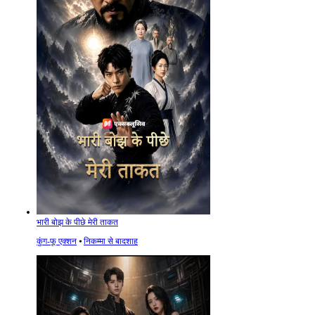
भारी बोझ के पीछे मेरी ताकत
कुंग-फू एक्शन
⦁
निकम्मा से बादशाह