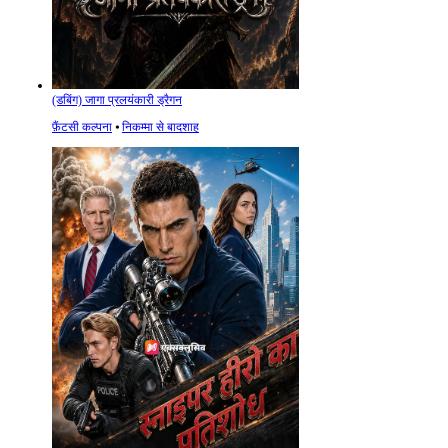
(डबिंग) जागा प्रलयंकारी ड्रैगन
फ़ैंटसी कल्पना
⦁
निकम्मा से बादशाह