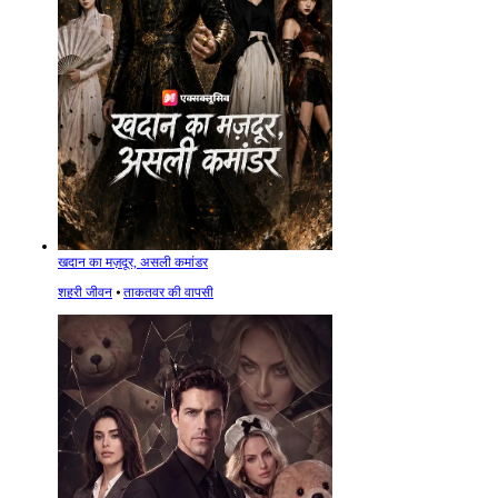
खदान का मज़दूर, असली कमांडर
शहरी जीवन
⦁
ताकतवर की वापसी