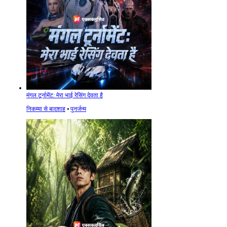
मंगल टूर्नामेंट: मेरा भाई रेसिंग देवता है
निकम्मा से बादशाह
⦁
पुनर्जन्म