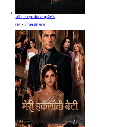
(डबिंग) स्नाइपर हीरो का प्रतिशोध
बदला
⦁
अपमान और बदला