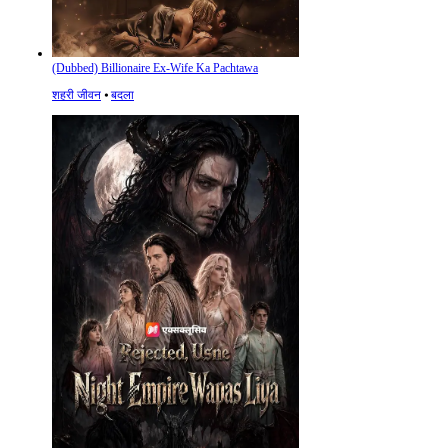
(Dubbed) Billionaire Ex-Wife Ka Pachtawa
शहरी जीवन
⦁
बदला