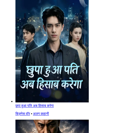
छुपा हुआ पति अब हिसाब करेगा
बिज़नेस वॉर
⦁
अलग कहानी