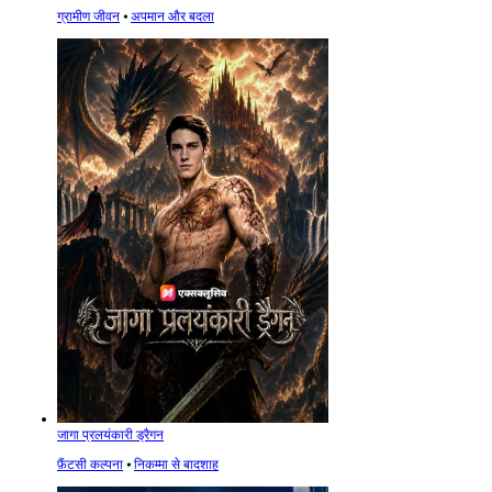
ग्रामीण जीवन
⦁
अपमान और बदला
जागा प्रलयंकारी ड्रैगन
फ़ैंटसी कल्पना
⦁
निकम्मा से बादशाह