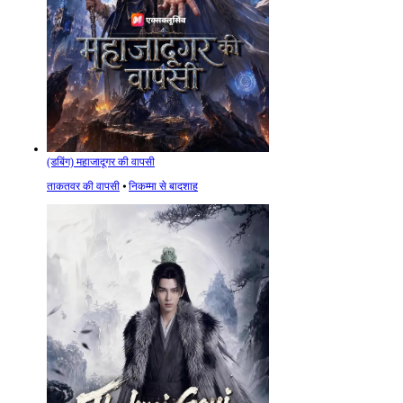
(डबिंग) महाजादूगर की वापसी
ताकतवर की वापसी
⦁
निकम्मा से बादशाह