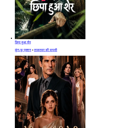
छिपा हुआ शेर
कुंग-फू एक्शन
⦁
ताकतवर की वापसी