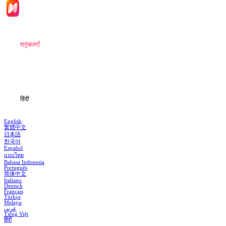
मुखपृष्ठ
श्रृंखलाएँ
डाउनलोड
जानकारी
हिंदी
English
繁體中文
日本語
한국어
Español
แบบไทย
Bahasa Indonesia
Português
简体中文
Italiano
Deutsch
Français
Türkçe
Melayu
عربي
Tiếng Việt
हिंदी