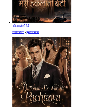
मेरी इकलौती बेटी
शहरी जीवन
⦁
प्रेरणादायक