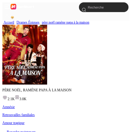
Accueil
Drames Épiques
père noël ramène papa à la maison
PÈRE NOËL, RAMÈNE PAPA À LA MAISON
2.1K
3.0K
Amnésie
Retrouvailles familiales
Amour tragique