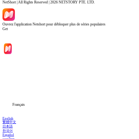
NetShort | All Rights Reserved |
2026
NETSTORY PTE. LTD.
Ouvrez l'application Netshort pour débloquer plus de séries populaires
Get
Accueil
Séries
Télécharger
Blog
Français
English
繁體中文
日本語
한국어
Español