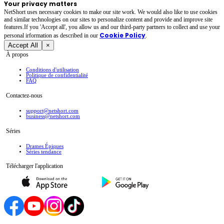
Your privacy matters
NetShort uses necessary cookies to make our site work. We would also like to use cookies
and similar technologies on our sites to personalize content and provide and improve site
features.If you 'Accept all', you allow us and our third-party partners to collect and use your
Cookie Policy
personal irformation as described in our
.
Accept All
×
À propos
Conditions d'utilisation
Politique de confidentialité
FAQ
Contactez-nous
support@netshort.com
business@netshort.com
Séries
Drames Épiques
Séries tendance
Télécharger l'application