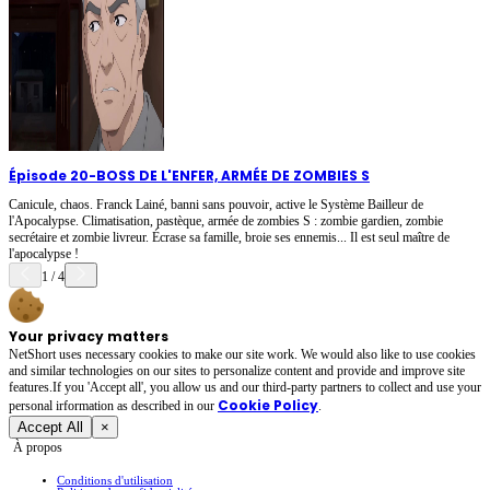
Épisode 20
-
BOSS DE L'ENFER, ARMÉE DE ZOMBIES S
Canicule, chaos. Franck Lainé, banni sans pouvoir, active le Système Bailleur de
l'Apocalypse. Climatisation, pastèque, armée de zombies S : zombie gardien, zombie
secrétaire et zombie livreur. Écrase sa famille, broie ses ennemis... Il est seul maître de
l'apocalypse !
1
/
4
Your privacy matters
NetShort uses necessary cookies to make our site work. We would also like to use cookies
and similar technologies on our sites to personalize content and provide and improve site
features.If you 'Accept all', you allow us and our third-party partners to collect and use your
Cookie Policy
personal irformation as described in our
.
Accept All
×
À propos
Conditions d'utilisation