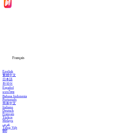
Accueil
Séries
Télécharger
Blog
Français
English
繁體中文
日本語
한국어
Español
แบบไทย
Bahasa Indonesia
Português
简体中文
Italiano
Deutsch
Français
Türkçe
Melayu
عربي
Tiếng Việt
हिंदी