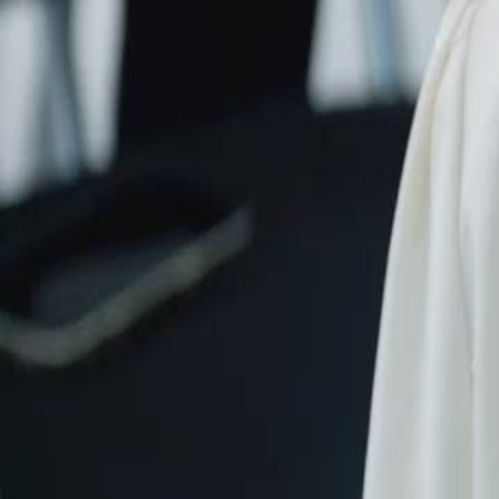
Débloquer cet épisode
T'AVOIR PERDU, MA BÉNÉDICTION
Épisode
60
5.2K
7.6K
Regret
Rétribution karmique
Romance douce
La chute d'Adrien
Élise révèle publiquement les manipulations d'Adrien Perrin, exposant
Acculé, Adrien perd tout ce qu'il a construit, réalisant trop tard les 