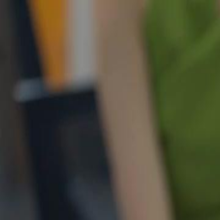
Accueil
Sé
Français
English
繁體中文
日本語
한국어
Español
แบบไท
Italiano
Deutsch
Français
Türkçe
Melayu
عربي
Tiến
Accueil
Séries
tavoir perdu ma bénédiction Épisode 60