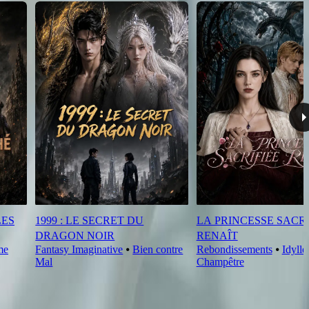
LES
1999 : LE SECRET DU
LA PRINCESSE SACRI
DRAGON NOIR
RENAÎT
me
Fantasy Imaginative
⦁
Bien contre
Rebondissements
⦁
Idylle
Mal
Champêtre