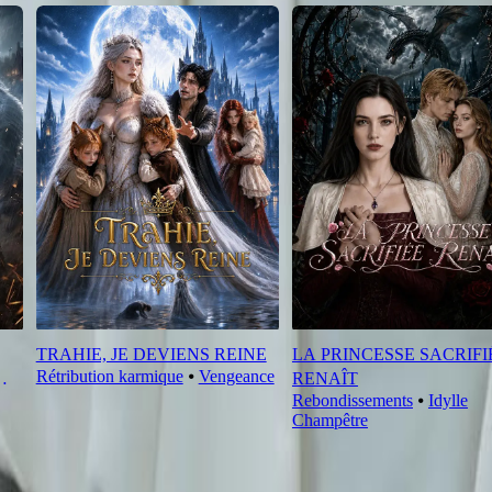
TRAHIE, JE DEVIENS REINE
LA PRINCESSE SACRIFI
Rétribution karmique
⦁
Vengeance
RENAÎT
Rebondissements
⦁
Idylle
Champêtre