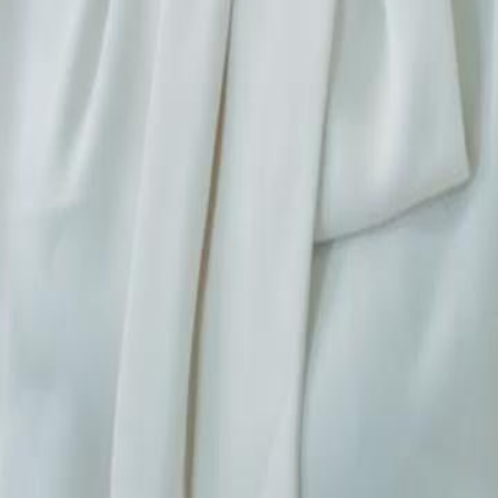
23
24
25
26
27
28
29
30
46
47
48
49
50
51
52
53
54
55
56
57
58
59