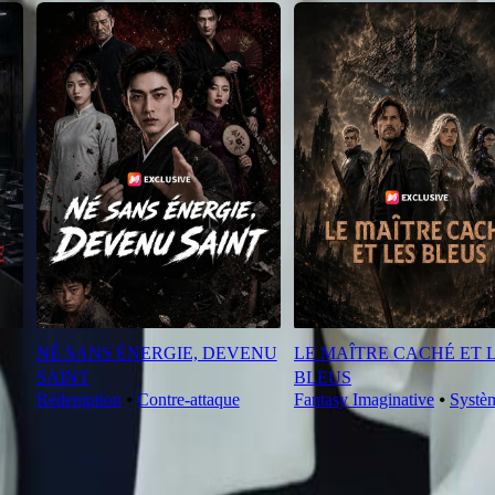
NÉ SANS ÉNERGIE, DEVENU
LE MAÎTRE CACHÉ ET 
SAINT
BLEUS
Rédemption
⦁
Contre-attaque
Fantasy Imaginative
⦁
Systè