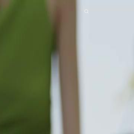
ries
Télécharger
Blog
Co
ย
Bahasa Indonesia
Português
简体中文
pe
g Việt
हिंदी
Se