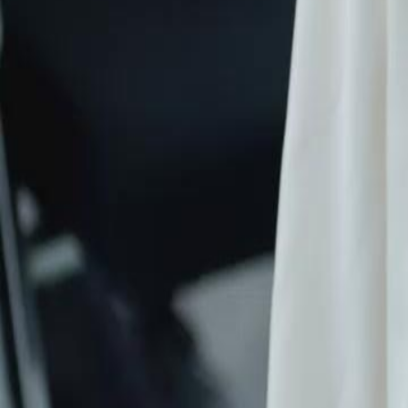
pourra-t-il se relever après cette humiliation publique ?
Click to copy the link
Click to copy the link
1 - 30
31 - 60
61 -64
Tous les épisodes
1
2
3
4
5
6
7
8
9
10
11
12
13
14
15
16
17
18
19
20
21
22
31
32
33
34
35
36
37
38
39
40
41
42
43
44
45
61
62
63
64
Recommandé pour vous