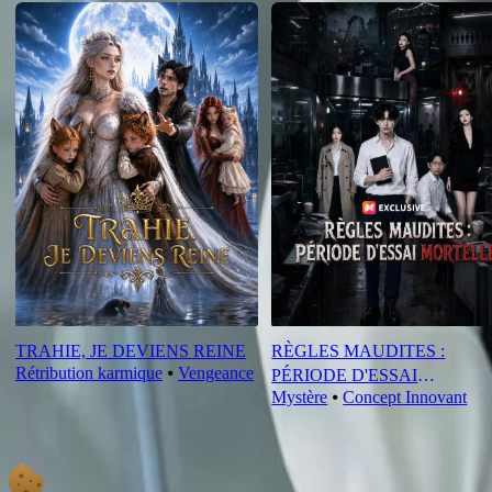
TRAHIE, JE DEVIENS REINE
RÈGLES MAUDITES :
Rétribution karmique
⦁
Vengeance
PÉRIODE D'ESSAI
Mystère
⦁
Concept Innovant
MORTELLE