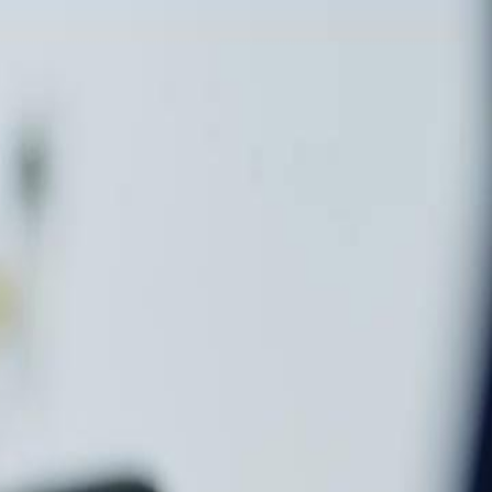
nnectez-vous pour commencer votre expérience
rsonnalisée
 connecter