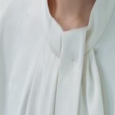
 ses mensonges et sa corruption.
conséquences de ses actions.Adrien