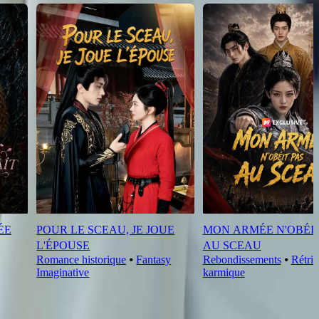
ÉE
POUR LE SCEAU, JE JOUE
MON ARMÉE N'OBÉIT
L'ÉPOUSE
AU SCEAU
Romance historique
⦁
Fantasy
Rebondissements
⦁
Rétrib
Imaginative
karmique