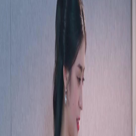
Débloquer cet épisode
Tous les épisodes
T'AVOIR PERDU, MA BÉNÉDICTION
T'AVOIR PERDU, MA BÉNÉDICTION
Épisode
42
5.2K
7.6K
Regret
Rétribution karmique
Romance douce
La Vérité Éclate
Victor Perrin révèle sa vraie nature alors qu'Élise réalise qu'il n'a jamais été sérieux avec
elle, déclenchant une confrontation tendue.Comment Élise va-t-elle réagir face à cette
révélation choquante ?