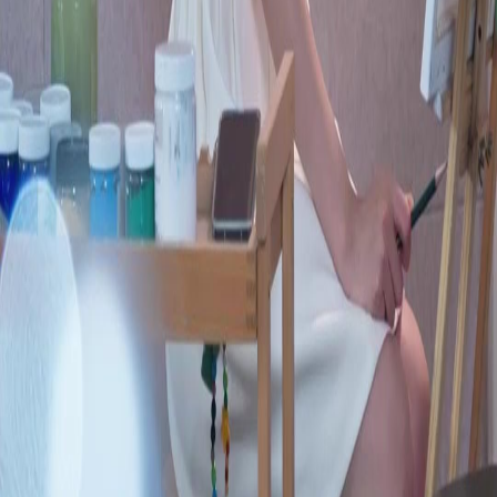
FAQ
Contactez-nous
support@netshort.com
business@netshort.com
Séries
Drames Épiques
Séries tendance
Télécharger l'application
NetShort | All Rights Reserved |
2026
NETSTORY PTE. LTD.
Accueil