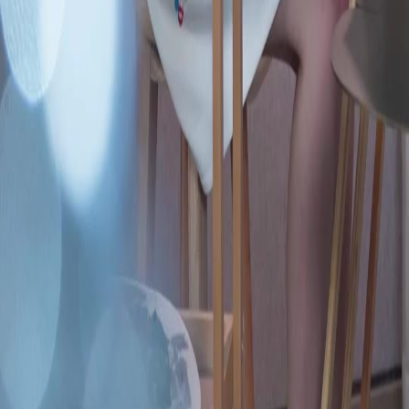
Séries
Télécharger
Blog
Français
English
繁體中文
日本語
한국어
Español
แบบไทย
Bahasa Indonesia
Português
简体中文
Italiano
Deutsch
Français
Türkçe
Melayu
عربي
Tiếng Việt
हिंदी