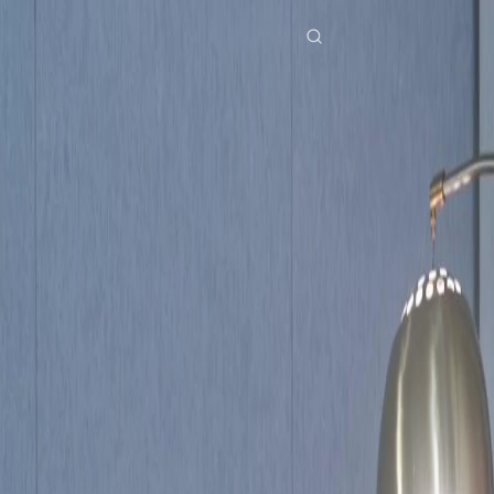
Accueil
Séries
tavoir perdu ma bénédiction Épisode 42