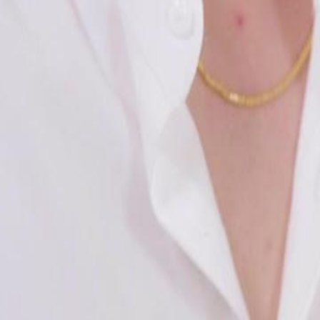
en lui promet un avenir radieux. La
on.Comment la grossesse d'Élise va-t-
24
25
26
27
28
29
30
46
47
48
49
50
51
52
53
54
55
56
57
58
59
60
76
77
78
79
80
81