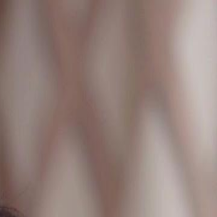
nnectez-vous pour commencer votre expérience
rsonnalisée
 connecter