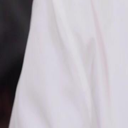
Élise partage son rêve de devenir une designer internationale, et Adri
révélation de sa grossesse ajoute une nouvelle dimension à leur relati
elle affecter leur plan de vengeance et leur quête du bonheur ?
Click to copy the link
Click to copy the link
1 - 30
31 - 60
61 -83
Tous les épisodes
1
2
3
4
5
6
7
8
9
10
11
12
13
14
15
16
17
18
19
20
21
22
23
31
32
33
34
35
36
37
38
39
40
41
42
43
44
45
61
62
63
64
65
66
67
68
69
70
71
72
73
74
75
83