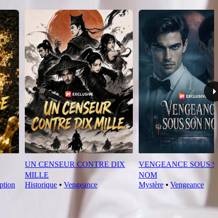
UN CENSEUR CONTRE DIX
VENGEANCE SOUS 
MILLE
NOM
ption
Historique
⦁
Vengeance
Mystère
⦁
Vengeance