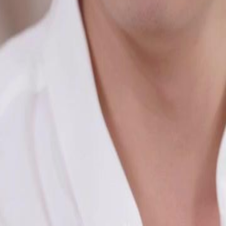
s surgissent lorsque son frère
ise. Malgré les conflits familiaux,