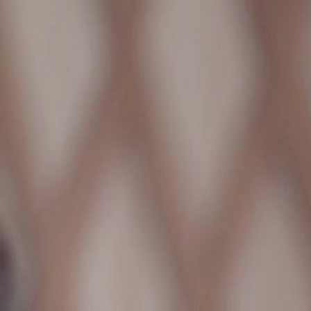
Accueil
Sé
Français
English
繁體中文
日本語
한국어
Español
แบบไท
Italiano
Deutsch
Français
Türkçe
Melayu
عربي
Tiến
Accueil
Séries
libérée pdg la faite entrer au paradis Épisode 82