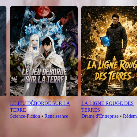
LE JEU DÉBORDE SUR LA
LA LIGNE ROUGE DES
TERRE
TERRES
Science-Fiction
⦁
Renaissance
Drame d'Entreprise
⦁
Rédem