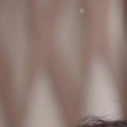
ries
Télécharger
Blog
Co
ย
Bahasa Indonesia
Português
简体中文
pe
g Việt
हिंदी
Se