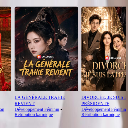
LA GÉNÉRALE TRAHIE
DIVORCÉE, JE SUIS 
REVIENT
PRÉSIDENTE
ion
Développement Féminin
⦁
Développement Féminin
Rétribution karmique
Rétribution karmique