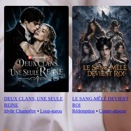
Nouveautés
DEUX CLANS, UNE SEULE
LE SANG-MÊLÉ DEVIENT
REINE
ROI
Idylle Champêtre
⦁
Loup-garou
Rédemption
⦁
Contre-attaque