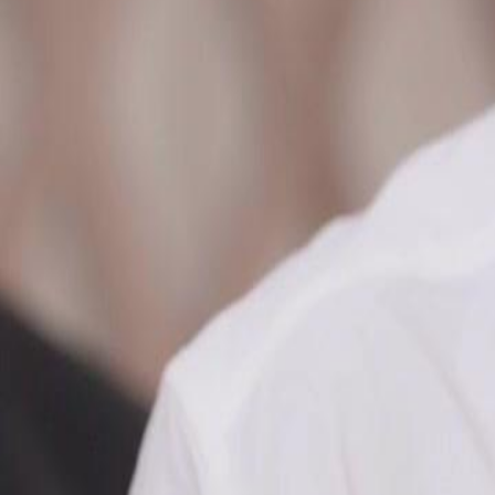
Débloquer cet épisode
LIBÉRÉE, PDG L'A FAITE ENTRER AU PARADIS
Épisode
82
3.0K
3.5K
Amour après le Mariage
Erreur d’identité
Satisfaisant
Rivalités et Rêves
Élise célèbre son embauche officielle avec sa famille, mais les tension
exprime son mécontentement envers Adrien, le riche PDG et amant d'Él