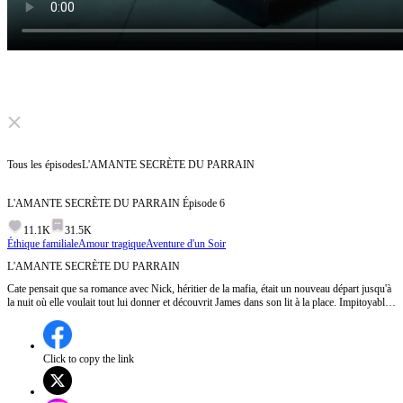
Click to unmute
Tous les épisodes
L'AMANTE SECRÈTE DU PARRAIN
L'AMANTE SECRÈTE DU PARRAIN
Épisode
6
11.1K
31.5K
Éthique familiale
Amour tragique
Aventure d'un Soir
L'AMANTE SECRÈTE DU PARRAIN
Cate pensait que sa romance avec Nick, héritier de la mafia, était un nouveau départ jusqu'à
la nuit où elle voulait tout lui donner et découvrit James dans son lit à la place. Impitoyable,
puissant, il détruit son monde en une nuit. Lors d'une soirée le lendemain, la vérité éclate :
elle a couché avec l'homme qui règne sur le crime organisé… et le père de son petit ami.
Click to copy the link