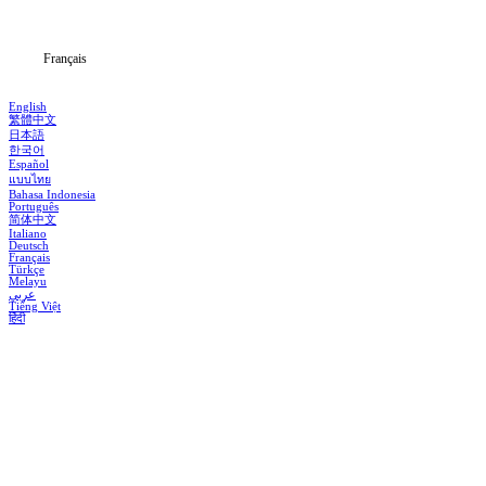
Blog
Français
English
繁體中文
日本語
한국어
Español
แบบไทย
Bahasa Indonesia
Português
简体中文
Italiano
Deutsch
Français
Türkçe
Melayu
عربي
Tiếng Việt
हिंदी