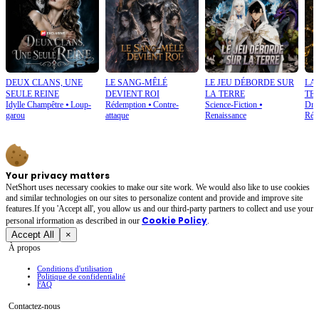
DEUX CLANS, UNE
LE SANG-MÊLÉ
LE JEU DÉBORDE SUR
LA
SEULE REINE
DEVIENT ROI
LA TERRE
TE
Idylle Champêtre
⦁
Loup-
Rédemption
⦁
Contre-
Science-Fiction
⦁
Dram
garou
attaque
Renaissance
Réd
Your privacy matters
NetShort uses necessary cookies to make our site work. We would also like to use cookies
and similar technologies on our sites to personalize content and provide and improve site
features.If you 'Accept all', you allow us and our third-party partners to collect and use your
Cookie Policy
personal irformation as described in our
.
Accept All
×
À propos
Conditions d'utilisation
Politique de confidentialité
FAQ
Contactez-nous