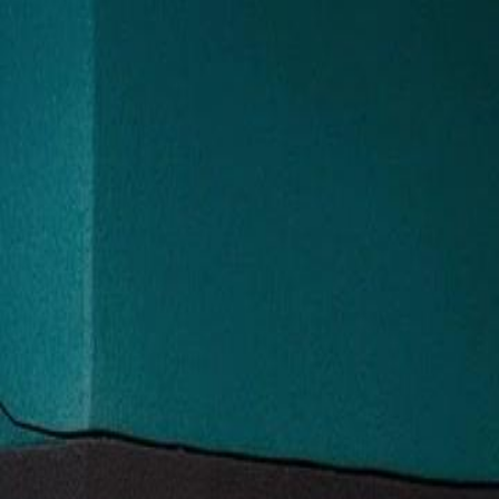
Accueil
Sé
Français
English
繁體中文
日本語
한국어
Español
แบบไท
Italiano
Deutsch
Français
Türkçe
Melayu
عربي
Tiến
Accueil
Séries
genie fils mère mystérieuse Épisode 68