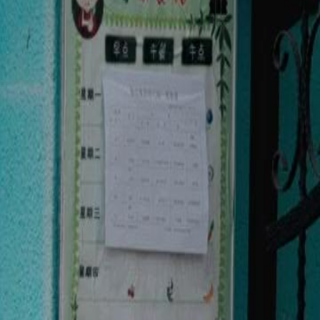
Le drama a été retiré.
GENIE FILS, MÈRE MYSTÉRIEUSE
Épisode
68
2.5K
2.0K
Drame des Familles Riches
Aventure d'un Soir
Amour à Feu Doux
La Vérité Cachée
Sophie kidnappe Gabriel et révèle à Mme Valois qu'elle n'est pas la m
c'est Liliane.Que fera Liliane lorsqu'elle découvrira que son fils est e