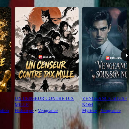
UN CENSEUR CONTRE DIX
VENGEANCE SOUS 
MILLE
NOM
ption
Historique
⦁
Vengeance
Mystère
⦁
Vengeance