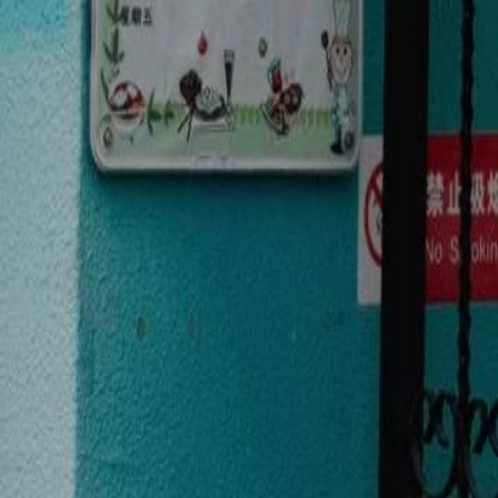
Click to copy the link
Click to copy the link
1 - 30
31 - 60
61 - 90
91 -98
Tous les épisodes
1
2
3
4
5
6
7
8
9
10
11
12
13
14
15
16
17
18
19
20
21
2
31
32
33
34
35
36
37
38
39
40
41
42
43
44
45
61
62
63
64
65
66
67
69
70
71
72
73
74
75
76
77
78
79
80
81
82
83
91
92
93
94
95
96
97
98