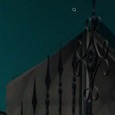
ries
Télécharger
Blog
Co
ย
Bahasa Indonesia
Português
简体中文
pe
g Việt
हिंदी
Se