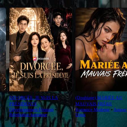
DIVORCÉE, JE SUIS LA
(Doublage) MARIÉE AU
PRÉSIDENTE
MAUVAIS FRÈRE
Développement Féminin
⦁
Romance Moderne
⦁
Amour 
Rétribution karmique
Doux