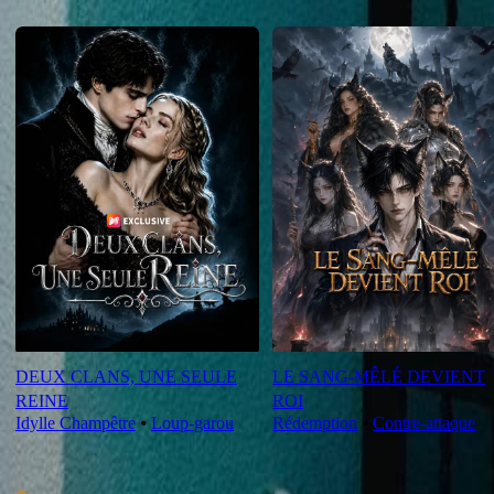
Nouveautés
DEUX CLANS, UNE SEULE
LE SANG-MÊLÉ DEVIENT
REINE
ROI
Idylle Champêtre
⦁
Loup-garou
Rédemption
⦁
Contre-attaque