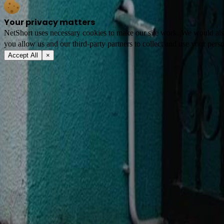
Your privacy matters
NetShort uses necessary cookies to make our site work. We would also l
you allow us and our third-party partners to collect and use your perso
Accept All
×
À propos
Conditions d'utilisation
Politique de confidentialité
FAQ
Contactez-nous
support@netshort.com
business@netshort.com
Communauté
Séries
Drames Épiques