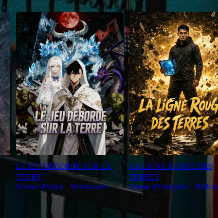
LE JEU DÉBORDE SUR LA
LA LIGNE ROUGE DES
TERRE
TERRES
Science-Fiction
⦁
Renaissance
Drame d'Entreprise
⦁
Rédem