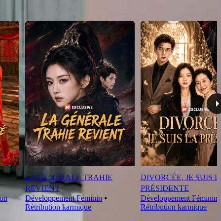
LA GÉNÉRALE TRAHIE
DIVORCÉE, JE SUIS 
REVIENT
PRÉSIDENTE
ion
Développement Féminin
⦁
Développement Féminin
Rétribution karmique
Rétribution karmique