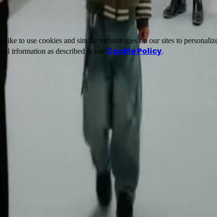
ike to use cookies and similar technologies on our sites to personalize
Cookie Policy
nal irformation as described in our
.