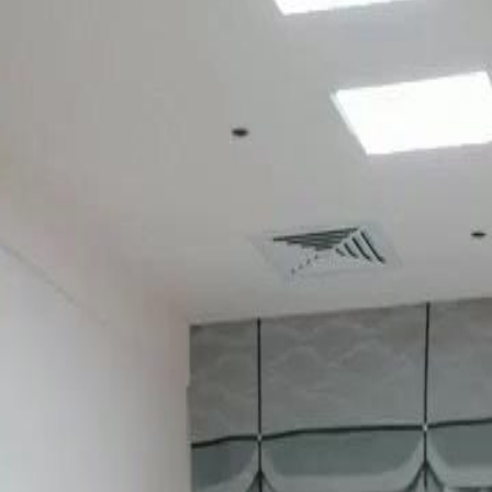
 de son passé avec Adrien ?
29
30
46
47
48
49
50
51
52
53
54
55
56
57
58
59
60
76
77
78
79
80
81
82
83
84
85
86
87
88
89
90