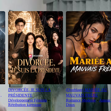
DIVORCÉE, JE SUIS LA
(Doublage) MARIÉE AU
PRÉSIDENTE
MAUVAIS FRÈRE
Développement Féminin
⦁
Romance Moderne
⦁
Amour 
Rétribution karmique
Doux