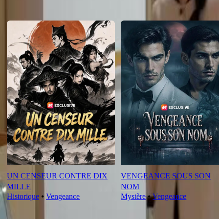
Nouveautés
UN CENSEUR CONTRE DIX
VENGEANCE SOUS SON
MILLE
NOM
Historique
⦁
Vengeance
Mystère
⦁
Vengeance