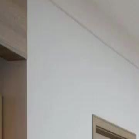
sombres secrets Liliane cache-t-elle réellement à propos de Gabriel et
Click to copy the link
Click to copy the link
1 - 30
31 - 60
61 - 90
91 -98
Tous les épisodes
1
2
3
4
5
6
7
8
9
10
11
12
14
15
16
17
18
19
20
21
22
23
24
25
26
27
28
31
32
33
34
35
36
37
38
39
40
41
42
43
44
45
61
62
63
64
65
66
67
68
69
70
71
72
73
74
75