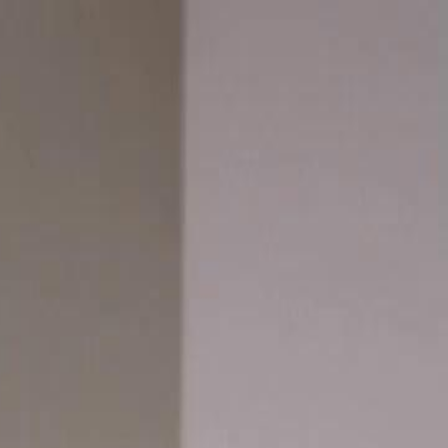
nnectez-vous pour commencer votre expérience
rsonnalisée
 connecter