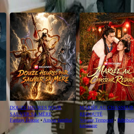
DOUZE HEURES POUR
MARIÉE AU CHASSEUR
SAUVER SA MÈRE
REDOUTÉ
Fantasy Épique
⦁
Amour familial
Voyage Temporel
⦁
Rétribut
karmique