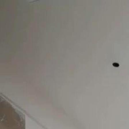
Le drama a été retiré.
GENIE FILS, MÈRE MYSTÉRIEUSE
Épisode
13
2.5K
2.0K
Drame des Familles Riches
Aventure d'un Soir
Amour à Feu Doux
Le Secret de Gabriel
Liliane, sous couvert de femme de ménage, approche Adrien pour des
confrontation révèle des soupçons sur la paternité de Gabriel et des 