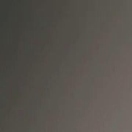
Accueil
Sé
Français
English
繁體中文
日本語
한국어
Español
แบบไท
Italiano
Deutsch
Français
Türkçe
Melayu
عربي
Tiến
Accueil
Séries
genie fils mère mystérieuse Épisode 13