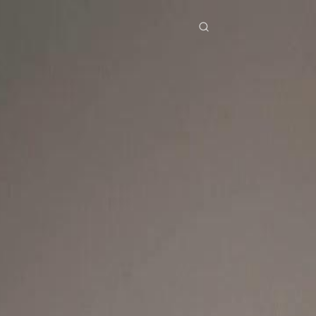
ries
Télécharger
Blog
Co
ย
Bahasa Indonesia
Português
简体中文
pe
g Việt
हिंदी
Se