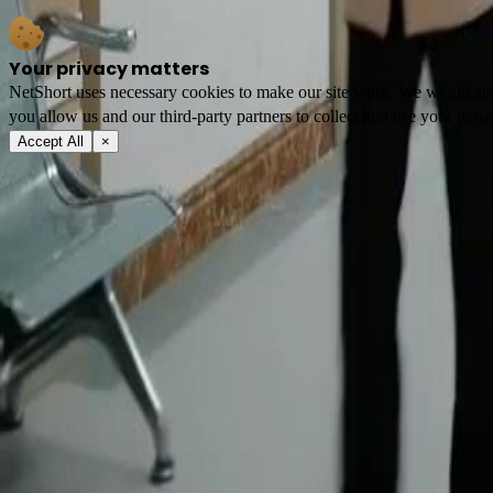
Your privacy matters
NetShort uses necessary cookies to make our site work. We would also l
you allow us and our third-party partners to collect and use your perso
Accept All
×
À propos
Conditions d'utilisation
Politique de confidentialité
FAQ
Contactez-nous
support@netshort.com
business@netshort.com
Communauté
Séries