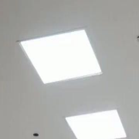
 raisons inconnues. Une
intentions cachées de vengeance.Quels