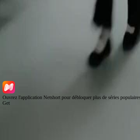
Drames Épiques
Séries tendance
Télécharger l'application
NetShort | All Rights Reserved |
2026
NETSTORY PTE. LTD.
Ouvrez l'application Netshort pour débloquer plus de séries populaire
Get
Accueil