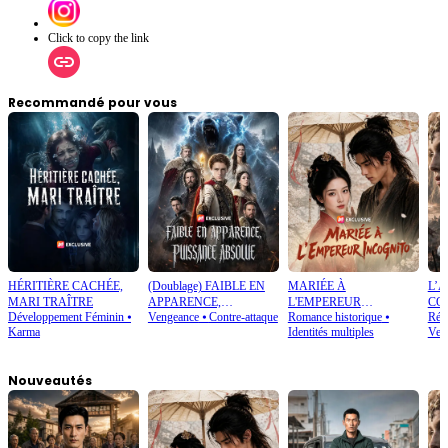
Click to copy the link
Recommandé pour vous
HÉRITIÈRE CACHÉE,
(Doublage) FAIBLE EN
MARIÉE À
L’
MARI TRAÎTRE
APPARENCE,
L'EMPEREUR
CO
Développement Féminin
⦁
Vengeance
⦁
Contre-attaque
Romance historique
⦁
Rétr
PUISSANCE ABSOLUE
INCOGNITO
Karma
Identités multiples
Ven
Nouveautés