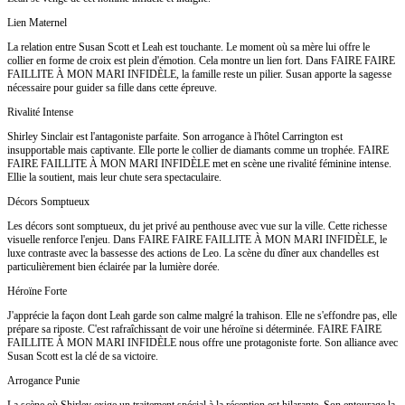
Lien Maternel
La relation entre Susan Scott et Leah est touchante. Le moment où sa mère lui offre le
collier en forme de croix est plein d'émotion. Cela montre un lien fort. Dans FAIRE FAIRE
FAILLITE À MON MARI INFIDÈLE, la famille reste un pilier. Susan apporte la sagesse
nécessaire pour guider sa fille dans cette épreuve.
Rivalité Intense
Shirley Sinclair est l'antagoniste parfaite. Son arrogance à l'hôtel Carrington est
insupportable mais captivante. Elle porte le collier de diamants comme un trophée. FAIRE
FAIRE FAILLITE À MON MARI INFIDÈLE met en scène une rivalité féminine intense.
Ellie la soutient, mais leur chute sera spectaculaire.
Décors Somptueux
Les décors sont somptueux, du jet privé au penthouse avec vue sur la ville. Cette richesse
visuelle renforce l'enjeu. Dans FAIRE FAIRE FAILLITE À MON MARI INFIDÈLE, le
luxe contraste avec la bassesse des actions de Leo. La scène du dîner aux chandelles est
particulièrement bien éclairée par la lumière dorée.
Héroïne Forte
J'apprécie la façon dont Leah garde son calme malgré la trahison. Elle ne s'effondre pas, elle
prépare sa riposte. C'est rafraîchissant de voir une héroïne si déterminée. FAIRE FAIRE
FAILLITE À MON MARI INFIDÈLE nous offre une protagoniste forte. Son alliance avec
Susan Scott est la clé de sa victoire.
Arrogance Punie
La scène où Shirley exige un traitement spécial à la réception est hilarante. Son entourage la