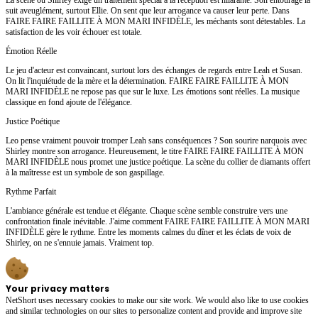
suit aveuglément, surtout Ellie. On sent que leur arrogance va causer leur perte. Dans
FAIRE FAIRE FAILLITE À MON MARI INFIDÈLE, les méchants sont détestables. La
satisfaction de les voir échouer est totale.
Émotion Réelle
Le jeu d'acteur est convaincant, surtout lors des échanges de regards entre Leah et Susan.
On lit l'inquiétude de la mère et la détermination. FAIRE FAIRE FAILLITE À MON
MARI INFIDÈLE ne repose pas que sur le luxe. Les émotions sont réelles. La musique
classique en fond ajoute de l'élégance.
Justice Poétique
Leo pense vraiment pouvoir tromper Leah sans conséquences ? Son sourire narquois avec
Shirley montre son arrogance. Heureusement, le titre FAIRE FAIRE FAILLITE À MON
MARI INFIDÈLE nous promet une justice poétique. La scène du collier de diamants offert
à la maîtresse est un symbole de son gaspillage.
Rythme Parfait
L'ambiance générale est tendue et élégante. Chaque scène semble construire vers une
confrontation finale inévitable. J'aime comment FAIRE FAIRE FAILLITE À MON MARI
INFIDÈLE gère le rythme. Entre les moments calmes du dîner et les éclats de voix de
Shirley, on ne s'ennuie jamais. Vraiment top.
Your privacy matters
NetShort uses necessary cookies to make our site work. We would also like to use cookies
and similar technologies on our sites to personalize content and provide and improve site