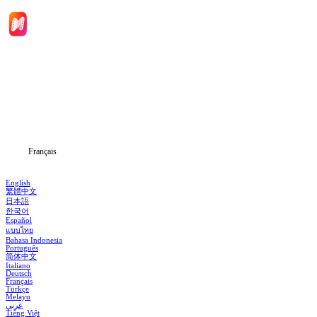
Accueil
Séries
Télécharger
Blog
Français
English
繁體中文
日本語
한국어
Español
แบบไทย
Bahasa Indonesia
Português
简体中文
Italiano
Deutsch
Français
Türkçe
Melayu
عربي
Tiếng Việt