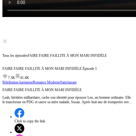
Click to unmute
Tous les épisodes
FAIRE FAIRE FAILLITE À MON MARI INFIDÈLE
FAIRE FAIRE FAILLITE À MON MARI INFIDÈLE
Épisode
1
7.3K
41.4K
Rétribution karmique
Romance Moderne
Satisfaisant
FAIRE FAIRE FAILLITE À MON MARI INFIDÈLE
Leah, héritière milliardaire, cache son identité pour épouser Leo, un homme ordinaire. Elle
le transforme en PDG et sauve sa mère malade, Susan. Après huit ans de tromperies avec
Shirley, Leah craque quand Shirley l’humilie publiquement, elle et Susan, tandis que Leo
l’ignore. Elle s’allie alors à sa belle-mère et à son ami d’enfance Sean pour faire tomber les
traîtres.
Click to copy the link