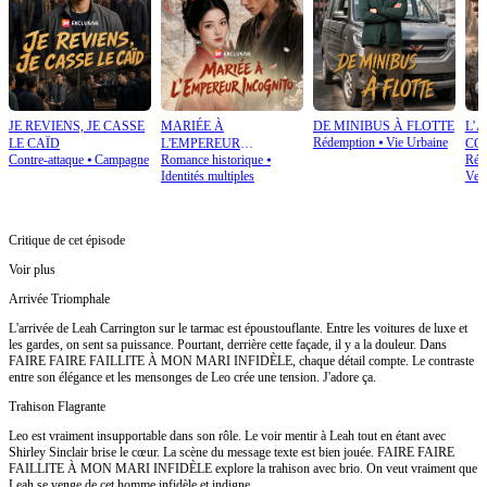
JE REVIENS, JE CASSE
MARIÉE À
DE MINIBUS À FLOTTE
L’
Rédemption
⦁
Vie Urbaine
LE CAÏD
L'EMPEREUR
CO
Contre-attaque
⦁
Campagne
Romance historique
⦁
Rétr
INCOGNITO
Identités multiples
Ven
Critique de cet épisode
Voir plus
Arrivée Triomphale
L'arrivée de Leah Carrington sur le tarmac est époustouflante. Entre les voitures de luxe et
les gardes, on sent sa puissance. Pourtant, derrière cette façade, il y a la douleur. Dans
FAIRE FAIRE FAILLITE À MON MARI INFIDÈLE, chaque détail compte. Le contraste
entre son élégance et les mensonges de Leo crée une tension. J'adore ça.
Trahison Flagrante
Leo est vraiment insupportable dans son rôle. Le voir mentir à Leah tout en étant avec
Shirley Sinclair brise le cœur. La scène du message texte est bien jouée. FAIRE FAIRE
FAILLITE À MON MARI INFIDÈLE explore la trahison avec brio. On veut vraiment que
Leah se venge de cet homme infidèle et indigne.