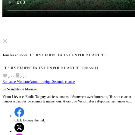
Click to unmute
Tous les épisodes
ET S’ILS ÉTAIENT FAITS L’UN POUR L’AUTRE ?
ET S’ILS ÉTAIENT FAITS L’UN POUR L’AUTRE ?
Épisode
11
2.5K
2.7K
Romance Moderne
Amour tragique
Seconde chance
Le Scandale du Mariage
Victor Liévin et Élodie Tanguy, anciens amants, découvrent avec horreur qu'ils sont chacun
fiancés à d'autres personnes le même jour. Alors que Victor refuse d'épouser sa fiancée et
que le scandale éclate lors de la cérémonie, les deux familles sont plongées dans le
chaos.Comment Victor et Élodie vont-ils gérer le scandale et leurs sentiments renaissants ?
Click to copy the link