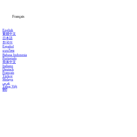
Blog
Français
English
繁體中文
日本語
한국어
Español
แบบไทย
Bahasa Indonesia
Português
简体中文
Italiano
Deutsch
Français
Türkçe
Melayu
عربي
Tiếng Việt
हिंदी