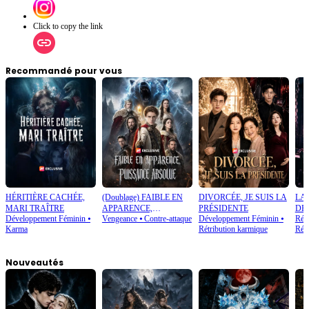
Click to copy the link
Recommandé pour vous
HÉRITIÈRE CACHÉE,
(Doublage) FAIBLE EN
DIVORCÉE, JE SUIS LA
LA
MARI TRAÎTRE
APPARENCE,
PRÉSIDENTE
DE
Développement Féminin
⦁
Vengeance
⦁
Contre-attaque
Développement Féminin
⦁
Rétr
PUISSANCE ABSOLUE
Karma
Rétribution karmique
Réd
Nouveautés