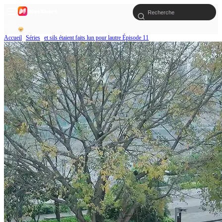
Accueil
Séries
et sils étaient faits lun pour lautre Épisode 11