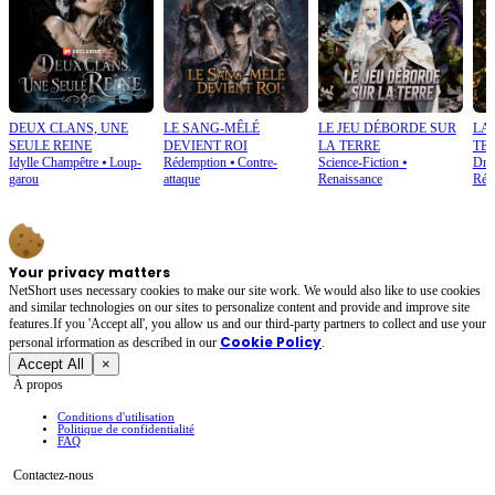
DEUX CLANS, UNE
LE SANG-MÊLÉ
LE JEU DÉBORDE SUR
LA
SEULE REINE
DEVIENT ROI
LA TERRE
TE
Idylle Champêtre
⦁
Loup-
Rédemption
⦁
Contre-
Science-Fiction
⦁
Dram
garou
attaque
Renaissance
Réd
Your privacy matters
NetShort uses necessary cookies to make our site work. We would also like to use cookies
and similar technologies on our sites to personalize content and provide and improve site
features.If you 'Accept all', you allow us and our third-party partners to collect and use your
Cookie Policy
personal irformation as described in our
.
Accept All
×
À propos
Conditions d'utilisation
Politique de confidentialité
FAQ
Contactez-nous