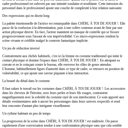
cadre professionnel est subverti par une intimité soudaine et troublante. Cette intrusion du
personnel dans le professionnel ajoute une couche de complexité à leur relation naissante.
Des expressions qui en disent long
La palette émotionnelle de l'actrice est remarquable dans CHÉRI, À TOI DE JOUER !. Elle
passe de la confusion à la détermination, puis à une colère contenue avant de finir par une
action physique directe. En face, l'acteur maintient un masque de contrôle qui se fissure
progressivement sous l'assaut de son imprévisibilité. Ces micro-expressions rendent la
scène vivante et crédible malgré le contexte fantastique implicite.
Un jeu de séduction inversé
Contrairement aux clichés habituels, c'est ici la femme en costume traditionnel qui initie le
contact physique et domine l'espace dans CHÉRI, À TOI DE JOUER !. En attrapant sa
cravate et en le coinçant contre le bureau, elle renverse les rôles de genre attendus.
L'homme, habituellement figure d'autorité dans ce type de cadre, se retrouve en position de
vulnérabilité, ce qui ajoute une saveur piquante à leur interaction.
La beauté du détail dans le costume
Il faut saluer le travail sur les costumes dans CHÉRI, À TOI DE JOUER !. Les accessoires
dans les cheveux de l'héroïne, avec leurs perles et leurs fils rouges, contrastent
magnifiquement avec la sobriété du costume rayé de son interlocuteur. Ce soin apporté aux
détails vestimentaires aide à ancrer les personnages dans leurs univers respectifs et rend
leur rencontre d'autant plus intrigante visuellement.
Un rythme haletant en peu de temps
La progression de la scène dans CHÉRI, À TOI DE JOUER ! est maîtrisée. On passe
rapidement d'une conversation tendue à une confrontation physique sans que cela semble