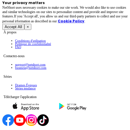
Your privacy matters
NetShort uses necessary cookies to make our site work. We would also like to use cookies
and similar technologies on our sites to personalize content and provide and improve site
features.If you 'Accept all', you allow us and our third-party partners to collect and use your
Cookie Policy
personal irformation as described in our
.
Accept All
×
À propos
Conditions d'utilisation
Politique de confidentialité
FAQ
Contactez-nous
support@netshort.com
business@netshort.com
Séries
Drames Épiques
Séries tendance
Télécharger l'application