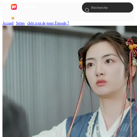
Accueil
Séries
chéri à toi de jouer Épisode 7