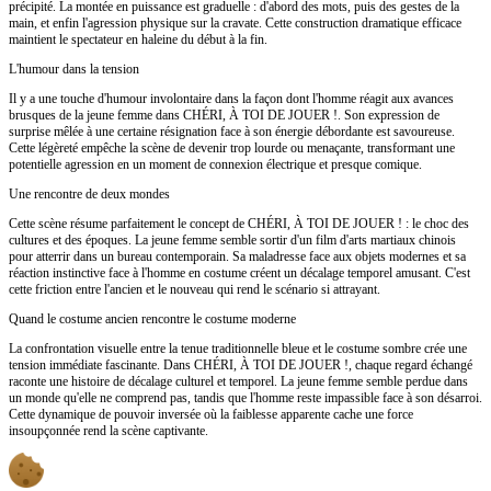
précipité. La montée en puissance est graduelle : d'abord des mots, puis des gestes de la
main, et enfin l'agression physique sur la cravate. Cette construction dramatique efficace
maintient le spectateur en haleine du début à la fin.
L'humour dans la tension
Il y a une touche d'humour involontaire dans la façon dont l'homme réagit aux avances
brusques de la jeune femme dans CHÉRI, À TOI DE JOUER !. Son expression de
surprise mêlée à une certaine résignation face à son énergie débordante est savoureuse.
Cette légèreté empêche la scène de devenir trop lourde ou menaçante, transformant une
potentielle agression en un moment de connexion électrique et presque comique.
Une rencontre de deux mondes
Cette scène résume parfaitement le concept de CHÉRI, À TOI DE JOUER ! : le choc des
cultures et des époques. La jeune femme semble sortir d'un film d'arts martiaux chinois
pour atterrir dans un bureau contemporain. Sa maladresse face aux objets modernes et sa
réaction instinctive face à l'homme en costume créent un décalage temporel amusant. C'est
cette friction entre l'ancien et le nouveau qui rend le scénario si attrayant.
Quand le costume ancien rencontre le costume moderne
La confrontation visuelle entre la tenue traditionnelle bleue et le costume sombre crée une
tension immédiate fascinante. Dans CHÉRI, À TOI DE JOUER !, chaque regard échangé
raconte une histoire de décalage culturel et temporel. La jeune femme semble perdue dans
un monde qu'elle ne comprend pas, tandis que l'homme reste impassible face à son désarroi.
Cette dynamique de pouvoir inversée où la faiblesse apparente cache une force
insoupçonnée rend la scène captivante.