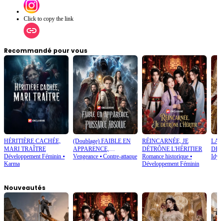
Click to copy the link
Recommandé pour vous
HÉRITIÈRE CACHÉE,
(Doublage) FAIBLE EN
RÉINCARNÉE, JE
LA
MARI TRAÎTRE
APPARENCE,
DÉTRÔNE L'HÉRITIER
DÉ
Développement Féminin
⦁
Vengeance
⦁
Contre-attaque
Romance historique
⦁
Idyl
PUISSANCE ABSOLUE
Karma
Développement Féminin
Nouveautés