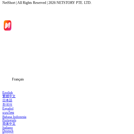
NetShort | All Rights Reserved |
2026
NETSTORY PTE. LTD.
Accueil
Séries
Télécharger
Blog
Français
English
繁體中文
日本語
한국어
Español
แบบไทย
Bahasa Indonesia
Português
简体中文
Italiano
Deutsch