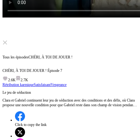
Click to unmute
Tous les épisodes
CHÉRI, À TOI DE JOUER !
CHÉRI, À TOI DE JOUER !
Épisode
7
2.6K
2.7K
Rétribution karmique
Satisfaisant
Vengeance
Le jeu de séduction
Clara et Gabriel continuent leur jeu de séduction avec des conditions et des défis, où Clara
propose une nouvelle condition pour que Gabriel reste dans son champ de vision pendant
trois jours, tandis que Gabriel résiste et essaie de se moquer d'elle.Gabriel réussira-t-il à
échapper aux conditions de Clara ou finira-t-il par céder à ses demandes?
Click to copy the link