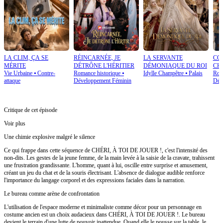
LA CLIM, ÇA SE
RÉINCARNÉE, JE
LA SERVANTE
CO
MÉRITE
DÉTRÔNE L'HÉRITIER
DÉMONIAQUE DU ROI
CH
Vie Urbaine
⦁
Contre-
Romance historique
⦁
Idylle Champêtre
⦁
Palais
Rom
attaque
Développement Féminin
Dév
Critique de cet épisode
Voir plus
Une chimie explosive malgré le silence
Ce qui frappe dans cette séquence de CHÉRI, À TOI DE JOUER !, c'est l'intensité des
non-dits. Les gestes de la jeune femme, de la main levée à la saisie de la cravate, trahissent
une frustration grandissante. L'homme, quant à lui, oscille entre surprise et amusement,
créant un jeu du chat et de la souris électrisant. L'absence de dialogue audible renforce
l'importance du langage corporel et des expressions faciales dans la narration.
Le bureau comme arène de confrontation
L'utilisation de l'espace moderne et minimaliste comme décor pour un personnage en
costume ancien est un choix audacieux dans CHÉRI, À TOI DE JOUER !. Le bureau
devient le terrain d'une lutte de pouvoir inattendue. Quand elle le pousse sur la table, le