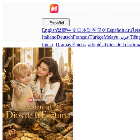
Inicio
Dra
Español
English
繁體中文
日本語
한국어
Español
แบบไท
Italiano
Deutsch
Français
Türkçe
Melayu
عربي
Tiến
Inicio
Dramas Épicos
adopté al dios de la fortun