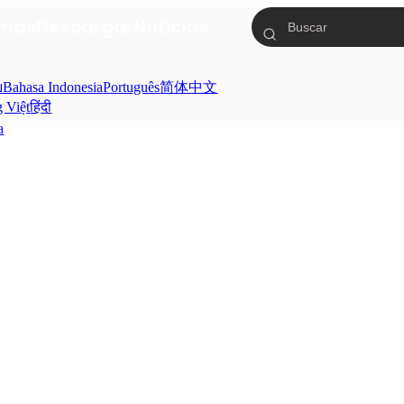
mas
Descargar
Noticias
ย
Bahasa Indonesia
Português
简体中文
g Việt
हिंदी
a