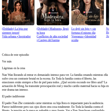
(Doblado) La hija que
(Doblado) Madrastra, llegó
Lo dejé sin hijo y sin
Noch
Hom
siempre ignoré
tu hora
fortuna el mismo día
Arr
Vida urbana
⦁
Inspirador
Conflictos de alta sociedad
Venganza
⦁
Identidad
⦁
Castigo del karma
oculta
Crítica de este episodio
Ver más
Lágrimas en la cena
Nan Wan llorando al entrar es demasiado intenso para ver. La familia cenando mientras ella
sufre crea un contraste brutal en la escena. En Toda la familia contra el libreto, las
emociones están siempre a flor de piel para todos. ¿Qué secreto esconde ese libro azul? La
actuación de Meng Jia transmite preocupación real y mucho cariño maternal hacia su hija en
este drama tan intenso.
El padre indiferente
El padre Nan Zhe comiendo carne mientras su hija llora es impactante para la audiencia.
Parece indiferente pero sus ojos dicen otra cosa totalmente. En Toda la familia contra el
libreto, la tensión en la mesa es palpable y muy fuerte. Ver a Nan Jingchuan confundido