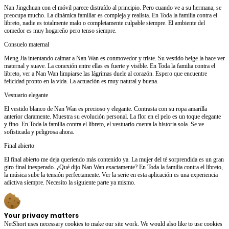
Nan Jingchuan con el móvil parece distraído al principio. Pero cuando ve a su hermana, se
preocupa mucho. La dinámica familiar es compleja y realista. En Toda la familia contra el
libreto, nadie es totalmente malo o completamente culpable siempre. El ambiente del
comedor es muy hogareño pero tenso siempre.
Consuelo maternal
Meng Jia intentando calmar a Nan Wan es conmovedor y triste. Su vestido beige la hace ver
maternal y suave. La conexión entre ellas es fuerte y visible. En Toda la familia contra el
libreto, ver a Nan Wan limpiarse las lágrimas duele al corazón. Espero que encuentre
felicidad pronto en la vida. La actuación es muy natural y buena.
Vestuario elegante
El vestido blanco de Nan Wan es precioso y elegante. Contrasta con su ropa amarilla
anterior claramente. Muestra su evolución personal. La flor en el pelo es un toque elegante
y fino. En Toda la familia contra el libreto, el vestuario cuenta la historia sola. Se ve
sofisticada y peligrosa ahora.
Final abierto
El final abierto me deja queriendo más contenido ya. La mujer del té sorprendida es un gran
giro final inesperado. ¿Qué dijo Nan Wan exactamente? En Toda la familia contra el libreto,
la música sube la tensión perfectamente. Ver la serie en esta aplicación es una experiencia
adictiva siempre. Necesito la siguiente parte ya mismo.
Your privacy matters
NetShort uses necessary cookies to make our site work. We would also like to use cookies