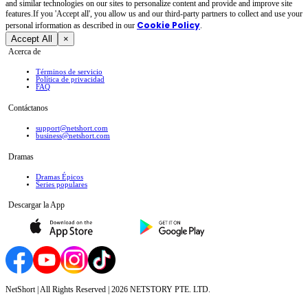
and similar technologies on our sites to personalize content and provide and improve site
features.If you 'Accept all', you allow us and our third-party partners to collect and use your
Cookie Policy
personal irformation as described in our
.
Accept All
×
Acerca de
Términos de servicio
Política de privacidad
FAQ
Contáctanos
support@netshort.com
business@netshort.com
Dramas
Dramas Épicos
Series populares
Descargar la App
NetShort | All Rights Reserved |
2026
NETSTORY PTE. LTD.