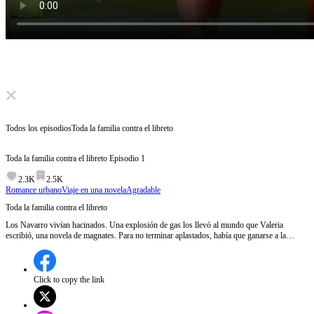
Click to unmute
Todos los episodios
Toda la familia contra el libreto
Toda la familia contra el libreto
Episodio
1
2.3K
2.5K
Romance urbano
Viaje en una novela
Agradable
Toda la familia contra el libreto
Los Navarro vivían hacinados. Una explosión de gas los llevó al mundo que Valeria
escribió, una novela de magnates. Para no terminar aplastados, había que ganarse a la
protagonista. Valeria logró evitar todos los problemas hasta que, al aceptar romper su
compromiso con Lucas, sin querer lo convirtió en un anuncio de su relación. A partir de
ahí, todo cambió.
Click to copy the link