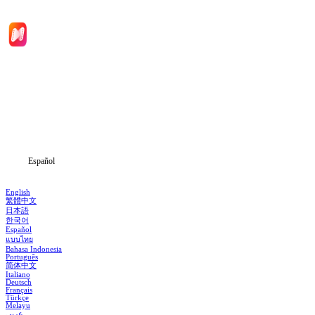
Inicio
Dramas
Descargar
Noticias
Español
English
繁體中文
日本語
한국어
Español
แบบไทย
Bahasa Indonesia
Português
简体中文
Italiano
Deutsch
Français
Türkçe
Melayu
عربي