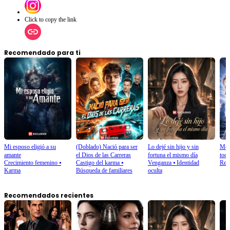
Click to copy the link
Recomendado para ti
Mi esposo eligió a su
(Doblado) Nació para ser
Lo dejé sin hijo y sin
Me m
amante
el Dios de las Carreras
fortuna el mismo día
tod
Crecimiento femenino
⦁
Castigo del karma
⦁
Venganza
⦁
Identidad
Ren
Karma
Búsqueda de familiares
oculta
Recomendados recientes