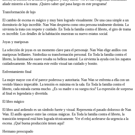
añade misterio a la trama. ¡Quiero saber qué pasa luego en este programa!
Transformación de lujo
El cambio de escena es mágico y muy bien logrado visualmente. De una casa simple a un
dormitorio de lujo increíble. Nan Wan despierta como otra persona totalmente distinta. La
sirvienta la trata con respeto y cuidado. En Toda la familia contra el libreto, el giro de trama
es increíble. Los detalles de la habitación muestran su nuevo estatus social.
Joyas y mariposas
La selección de joyas es un momento clave para el personaje. Nan Wan elige anillos con
mariposas brillantes. Simboliza su transformación personal. En Toda la familia contra el
libreto, la iluminación suave resalta su belleza natural. La sirvienta la ayuda con los zapatos
cuidadosamente. Me encanta este estilo visual tan cuidado y bonito.
Enfrentamiento final
La mujer mayor con el té parece poderosa y autoritaria. Nan Wan se enfrenta a ella con un
vestido blanco impecable. La tensión es máxima en la sala. En Toda la familia contra el
libreto, cada mirada cuenta mucho. ¿Es su madre o su suegra rica? La expresión de sorpresa
al final es legendaria y divertida.
El libro mágico
El libro azul ardiendo es un símbolo fuerte y visual. Representa el pasado doloroso de Nan
Wan. El anillo aparece entre las cenizas mágicas. En Toda la familia contra el libreto, la
transición temporal está bien lograda técnicamente. Ver el reloj acelerarse da urgencia a la
escena. ¡Qué buena producción tienen aquí!
Hermano preocupado