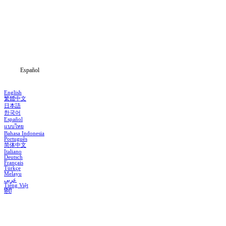
Dramas
Descargar
Noticias
Español
English
繁體中文
日本語
한국어
Español
แบบไทย
Bahasa Indonesia
Português
简体中文
Italiano
Deutsch
Français
Türkçe
Melayu
عربي
Tiếng Việt
हिंदी