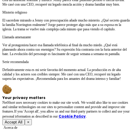
Me casé con una CEO, recuperé mi legado mezcla acción y drama familiar muy bien.
Misterio religioso
El sacerdote mirando a Jenny con preocupación añade mucho misterio. ¿Qué secreto guarda
la familia Norrington realmente? Jorge parece proteger algo más que a su esposa en la
iglesia. La trama se vuelve más compleja cada minuto que pasa viendo el capítulo.
Llamada amenazante
Ver al protagonista hacer esa llamada telefónica al final da mucho miedo. ¿Qué está
planeando ahora contra sus enemigos? Su expresión fría contrasta con la furia anterior del
bate. La evolución del personaje es fascinante de seguir semana a semana en pantalla.
Serie recomendada
Definitivamente esta es mi serie favorita del momento actual. La producción es de alta
calidad y los actores son creíbles siempre. Me casé con una CEO, recuperé mi legado
supera las expectativas. ¡Recomendada para los amantes del drama intenso y familiar!
Your privacy matters
NetShort uses necessary cookies to make our site work. We would also like to use cookies
and similar technologies on our sites to personalize content and provide and improve site
features.If you 'Accept all', you allow us and our third-party partners to collect and use your
Cookie Policy
personal irformation as described in our
.
Accept All
×
Acerca de