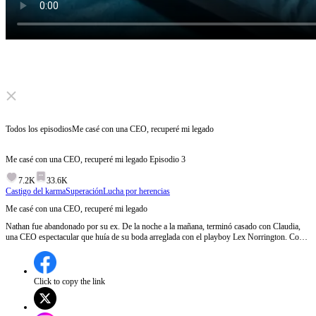
Click to unmute
Todos los episodios
Me casé con una CEO, recuperé mi legado
Me casé con una CEO, recuperé mi legado
Episodio
3
7.2K
33.6K
Castigo del karma
Superación
Lucha por herencias
Me casé con una CEO, recuperé mi legado
Nathan fue abandonado por su ex. De la noche a la mañana, terminó casado con Claudia,
una CEO espectacular que huía de su boda arreglada con el playboy Lex Norrington. Con
la ayuda de ella, Nathan descubrió que era el heredero perdido de los Norrington. Metido
en una guerra de herencias, sorprendió al mundo como Cipher, un genio de la inteligencia
artificial. Y destapó un pasado que le robaron.
Click to copy the link