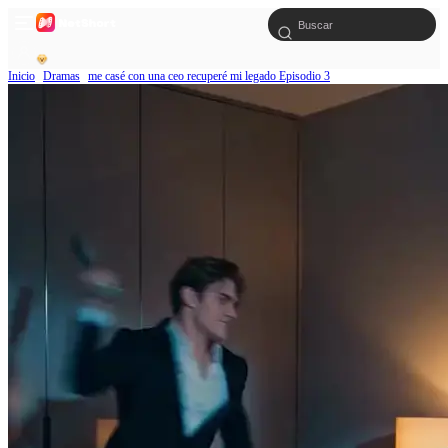
Inicio
Dramas
me casé con una ceo recuperé mi legado Episodio 3