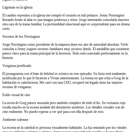
Lágrimas en la iglesia
El cambio repentino a la iglesia me rompió el corazón en mil pedazos. Jenny Norrington
llorando frente al altar es una imagen poderosa y triste. Jorge intentando consolarla muestra
otra cara de la trama familiar. La profundidad emocional aquí es sorprendente para un drama
corto.
Secretos de los Norrington
Jorge Norrington como presidente de la empresa tiene ese aire de autoridad absoluta. Verlo
consolar a Jenny sugiere secretos familiares muy oscuros detrás. El medallón que sostienen
parece clave para la trama principal de la herencia. Todo está conectado perfectamente en la
historia.
Venganza justificada
El protagonista con el bate de béisbol es icónico en este episodio. Su furia está totalmente
justificada por lo que le hicieron a Vivian anteriormente. La forma en que echa a Greg de la
habitación es satisfactoria. Me casé con una CEO, recuperé mi legado tiene las mejores
escenas de venganza.
Estilo visual de cine
La novia de Greg parece asustada pero también cómplice de todo el lío. Su vestuario rojo
resalta mucho en la escena azulada del dormitorio moderno. Los detalles visuales son de
cine realmente. No puedo esperar a ver qué pasa con ella después de esto.
Ambiente solemne
La escena en la catedral es preciosa visualmente hablando. La luz entrando por los vitrales
crea un ambiente solemne y místico. Jenny parece estar pidiendo perdón o fuerza divina.