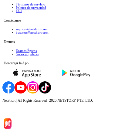
Términos de servicio
Política de privacidad
FAQ
Contáctanos
support@netshort.com
business@netshort.com
Dramas
Dramas Épicos
Series populares
Descargar la App
NetShort | All Rights Reserved |
2026
NETSTORY PTE. LTD.
Inicio