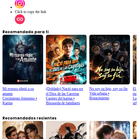
Click to copy the link
Recomendado para ti
Mi esposo eligió a su
(Doblado) Nació para ser
No soy su hijo, soy su fin
El i
Vida urbana
⦁
amante
el Dios de las Carreras
mag
Renacimiento
Crecimiento femenino
⦁
Castigo del karma
⦁
Luch
Karma
Búsqueda de familiares
urb
Recomendados recientes