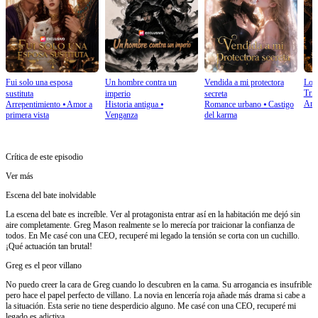
Fui solo una esposa
Un hombre contra un
Vendida a mi protectora
Lo h
Tri
sustituta
imperio
secreta
Arr
Arrepentimiento
⦁
Amor a
Historia antigua
⦁
Romance urbano
⦁
Castigo
primera vista
Venganza
del karma
Crítica de este episodio
Ver más
Escena del bate inolvidable
La escena del bate es increíble. Ver al protagonista entrar así en la habitación me dejó sin
aire completamente. Greg Mason realmente se lo merecía por traicionar la confianza de
todos. En Me casé con una CEO, recuperé mi legado la tensión se corta con un cuchillo.
¡Qué actuación tan brutal!
Greg es el peor villano
No puedo creer la cara de Greg cuando lo descubren en la cama. Su arrogancia es insufrible
pero hace el papel perfecto de villano. La novia en lencería roja añade más drama si cabe a
la situación. Esta serie no tiene desperdicio alguno. Me casé con una CEO, recuperé mi
legado es adictiva.