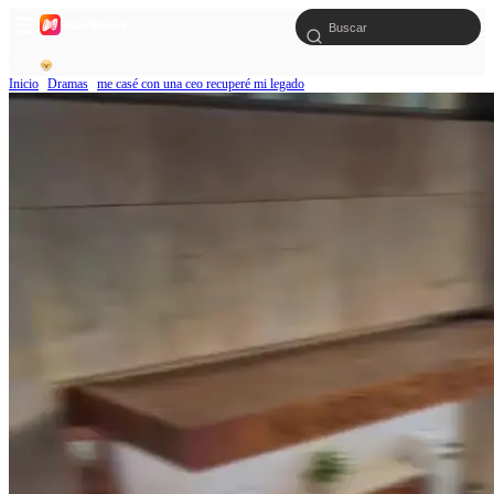
Inicio
Dramas
me casé con una ceo recuperé mi legado