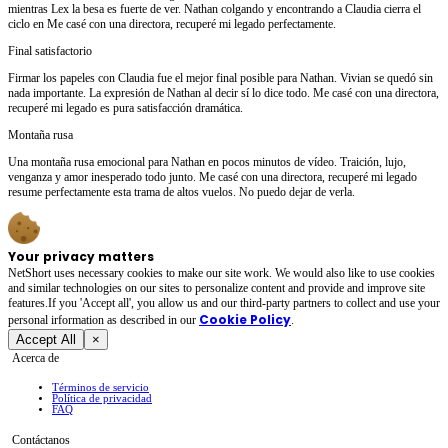
mientras Lex la besa es fuerte de ver. Nathan colgando y encontrando a Claudia cierra el
ciclo en Me casé con una directora, recuperé mi legado perfectamente.
Final satisfactorio
Firmar los papeles con Claudia fue el mejor final posible para Nathan. Vivian se quedó sin
nada importante. La expresión de Nathan al decir sí lo dice todo. Me casé con una directora,
recuperé mi legado es pura satisfacción dramática.
Montaña rusa
Una montaña rusa emocional para Nathan en pocos minutos de vídeo. Traición, lujo,
venganza y amor inesperado todo junto. Me casé con una directora, recuperé mi legado
resume perfectamente esta trama de altos vuelos. No puedo dejar de verla.
Your privacy matters
NetShort uses necessary cookies to make our site work. We would also like to use cookies
and similar technologies on our sites to personalize content and provide and improve site
features.If you 'Accept all', you allow us and our third-party partners to collect and use your
Cookie Policy
personal irformation as described in our
.
Accept All
×
Acerca de
Términos de servicio
Política de privacidad
FAQ
Contáctanos