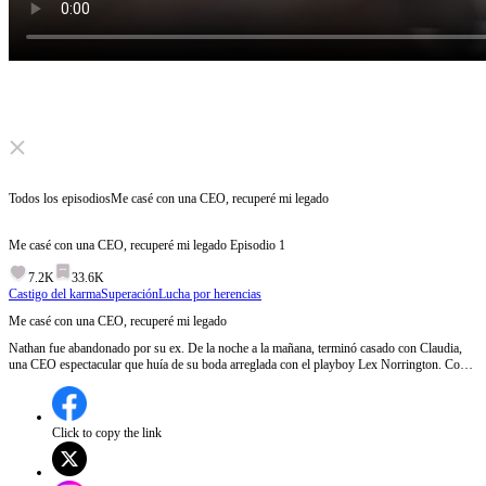
Click to unmute
Todos los episodios
Me casé con una CEO, recuperé mi legado
Me casé con una CEO, recuperé mi legado
Episodio
1
7.2K
33.6K
Castigo del karma
Superación
Lucha por herencias
Me casé con una CEO, recuperé mi legado
Nathan fue abandonado por su ex. De la noche a la mañana, terminó casado con Claudia,
una CEO espectacular que huía de su boda arreglada con el playboy Lex Norrington. Con
la ayuda de ella, Nathan descubrió que era el heredero perdido de los Norrington. Metido
en una guerra de herencias, sorprendió al mundo como Cipher, un genio de la inteligencia
artificial. Y destapó un pasado que le robaron.
Click to copy the link