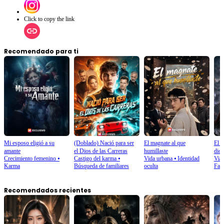
Click to copy the link
Recomendado para ti
Mi esposo eligió a su
(Doblado) Nació para ser
El magnate al que
El p
amante
el Dios de las Carreras
humillaste
dios
Crecimiento femenino
⦁
Castigo del karma
⦁
Vida urbana
⦁
Identidad
Viaj
Karma
Búsqueda de familiares
oculta
Fant
Recomendados recientes