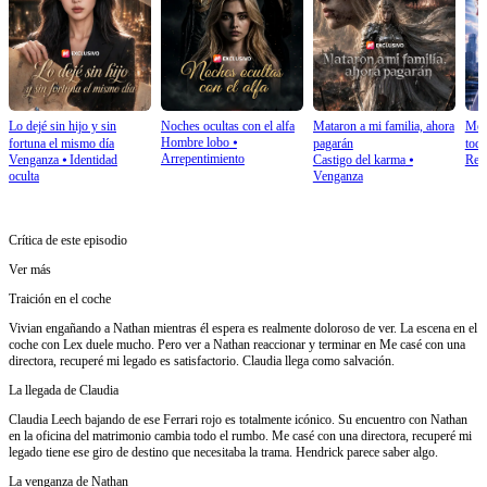
Lo dejé sin hijo y sin
Noches ocultas con el alfa
Mataron a mi familia, ahora
Me m
Hombre lobo
⦁
fortuna el mismo día
pagarán
tod
Arrepentimiento
Venganza
⦁
Identidad
Castigo del karma
⦁
Ren
oculta
Venganza
Crítica de este episodio
Ver más
Traición en el coche
Vivian engañando a Nathan mientras él espera es realmente doloroso de ver. La escena en el
coche con Lex duele mucho. Pero ver a Nathan reaccionar y terminar en Me casé con una
directora, recuperé mi legado es satisfactorio. Claudia llega como salvación.
La llegada de Claudia
Claudia Leech bajando de ese Ferrari rojo es totalmente icónico. Su encuentro con Nathan
en la oficina del matrimonio cambia todo el rumbo. Me casé con una directora, recuperé mi
legado tiene ese giro de destino que necesitaba la trama. Hendrick parece saber algo.
La venganza de Nathan