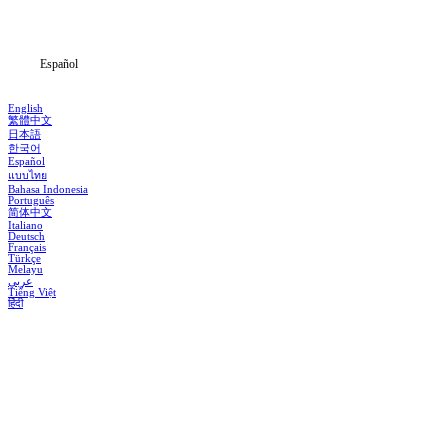
Noticias
Español
English
繁體中文
日本語
한국어
Español
แบบไทย
Bahasa Indonesia
Português
简体中文
Italiano
Deutsch
Français
Türkçe
Melayu
عربي
Tiếng Việt
हिंदी