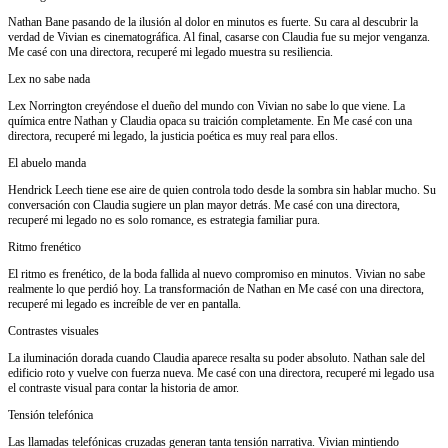
Nathan Bane pasando de la ilusión al dolor en minutos es fuerte. Su cara al descubrir la
verdad de Vivian es cinematográfica. Al final, casarse con Claudia fue su mejor venganza.
Me casé con una directora, recuperé mi legado muestra su resiliencia.
Lex no sabe nada
Lex Norrington creyéndose el dueño del mundo con Vivian no sabe lo que viene. La
química entre Nathan y Claudia opaca su traición completamente. En Me casé con una
directora, recuperé mi legado, la justicia poética es muy real para ellos.
El abuelo manda
Hendrick Leech tiene ese aire de quien controla todo desde la sombra sin hablar mucho. Su
conversación con Claudia sugiere un plan mayor detrás. Me casé con una directora,
recuperé mi legado no es solo romance, es estrategia familiar pura.
Ritmo frenético
El ritmo es frenético, de la boda fallida al nuevo compromiso en minutos. Vivian no sabe
realmente lo que perdió hoy. La transformación de Nathan en Me casé con una directora,
recuperé mi legado es increíble de ver en pantalla.
Contrastes visuales
La iluminación dorada cuando Claudia aparece resalta su poder absoluto. Nathan sale del
edificio roto y vuelve con fuerza nueva. Me casé con una directora, recuperé mi legado usa
el contraste visual para contar la historia de amor.
Tensión telefónica
Las llamadas telefónicas cruzadas generan tanta tensión narrativa. Vivian mintiendo