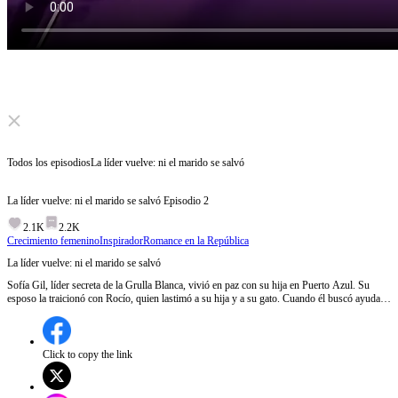
Click to unmute
Todos los episodios
La líder vuelve: ni el marido se salvó
La líder vuelve: ni el marido se salvó
Episodio
2
2.1K
2.2K
Crecimiento femenino
Inspirador
Romance en la República
La líder vuelve: ni el marido se salvó
Sofía Gil, líder secreta de la Grulla Blanca, vivió en paz con su hija en Puerto Azul. Su
esposo la traicionó con Rocío, quien lastimó a su hija y a su gato. Cuando él buscó ayuda
en la hermandad, ella reveló su identidad de Líder Alondra. Castigó a todos, tomó el poder
y protegió a su hija.
Click to copy the link