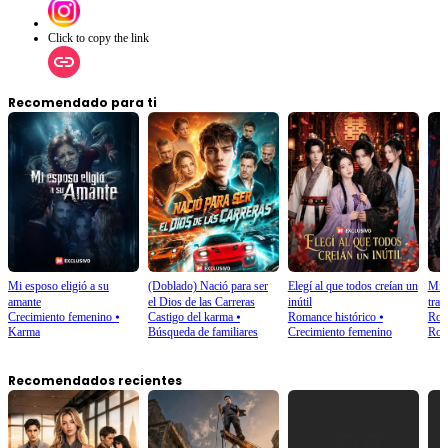
Click to copy the link
Recomendado para ti
Mi esposo eligió a su
(Doblado) Nació para ser
Elegí al que todos creían un
Mi v
amante
el Dios de las Carreras
inútil
trai
Crecimiento femenino
⦁
Castigo del karma
⦁
Romance histórico
⦁
Rom
Karma
Búsqueda de familiares
Crecimiento femenino
Rom
Recomendados recientes