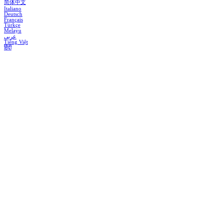
简体中文
Italiano
Deutsch
Français
Türkçe
Melayu
عربي
Tiếng Việt
हिंदी