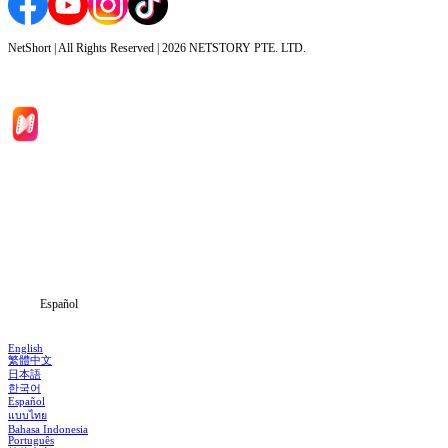
NetShort | All Rights Reserved |
2026
NETSTORY PTE. LTD.
Inicio
Dramas
Descargar
Noticias
Español
English
繁體中文
日本語
한국어
Español
แบบไทย
Bahasa Indonesia
Português