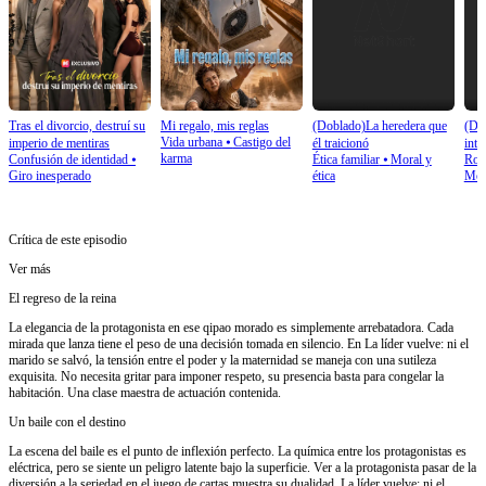
Tras el divorcio, destruí su
Mi regalo, mis reglas
(Doblado)La heredera que
(Do
Vida urbana
⦁
Castigo del
imperio de mentiras
él traicionó
inte
karma
Confusión de identidad
⦁
Ética familiar
⦁
Moral y
Rom
impe
Giro inesperado
ética
Mod
Crítica de este episodio
Ver más
El regreso de la reina
La elegancia de la protagonista en ese qipao morado es simplemente arrebatadora. Cada
mirada que lanza tiene el peso de una decisión tomada en silencio. En La líder vuelve: ni el
marido se salvó, la tensión entre el poder y la maternidad se maneja con una sutileza
exquisita. No necesita gritar para imponer respeto, su presencia basta para congelar la
habitación. Una clase maestra de actuación contenida.
Un baile con el destino
La escena del baile es el punto de inflexión perfecto. La química entre los protagonistas es
eléctrica, pero se siente un peligro latente bajo la superficie. Ver a la protagonista pasar de la
diversión a la seriedad en el juego de cartas muestra su dualidad. La líder vuelve: ni el