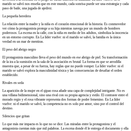
marido se salvó nos enseña que en este mundo, cada sonrisa puede ser una estrategia y cada
paso de baile, una jugada de ajedrez.
La pequeña heredera
La relación entre la madre y la niña es el corazón emocional de la historia. Es conmovedor
ver cómo la protagonista protege a su hija mientras navega por un mundo de hombres
poderosos. La escena en la calle, con la niña en medio de los adultos, simboliza la inocencia
en un entorno corrupto. En La líder vuelve: ni el marido se salvó, la familia es la única
verdad en un mar de mentiras.
El peso del abrigo negro
El protagonista masculino lleva el peso del mundo en ese abrigo de piel. Su transformación
de la ira a la sumisión en la sala de la asociación es brutal. La forma en que se arrodilla
muestra que, a pesar de su fuerza, hay reglas que no puede romper. La líder vuelve: ni el
marido se salvó explora la masculinidad tóxica y las consecuencias de desafiar el orden
establecido.
Rivales en seda
La aparición de la mujer en el qipao rosa añade una capa de complejidad intrigante. No es
una villana bidimensional, sino una rival con su propia agencia y estilo. El contraste entre el
morado regio y el rosa vibrante representa dos formas de poder femenino. En La líder
vuelve: ni el marido se salvó, la competencia no es solo por amor, sino por el control del
destino.
Silencios que gritan
Lo que más me impacta es lo que no se dice. Las miradas entre la protagonista y el
antagonista cuentan más que mil palabras. La escena donde él le entrega el documento y ella