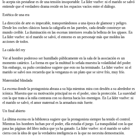
lo acepta sin pestañear es de una tensión insoportable. La líder vuelve: ni el marido se salvó
entiende que el verdadero drama reside en los espacios vacíos entre el diálogo.
Estética de una era
La dirección de arte es impecable, transportándonos a una época de glamour y peligro.
Desde los coches clásicos hasta la caligrafía en las paredes, cada detalle construye un
mundo creíble. La iluminación en las escenas interiores resalta la belleza de los qipaos. En
La líder vuelve: ni el marido se salvó, el entorno es un personaje más que moldea las
acciones de todos.
La caída del rey
Ver al hombre poderoso ser humillado públicamente en la sala de la asociación es un
momento catártico. La forma en que la multitud lo señala muestra la volatilidad del poder.
Sin embargo, su puño cerrándose sugiere que esto no ha terminado. La líder vuelve: ni el
marido se salvó nos recuerda que la venganza es un plato que se sirve frío, muy frío.
Maternidad blindada
La escena donde la protagonista abraza a su hija mientras mira con desdén a su alrededor es
icónica. Muestra que su motivación principal no es el poder, sino la protección. La suavidad
con la que trata a la niña contrasta con su dureza hacia los enemigos. En La líder vuelve: ni
el marido se salvó, el amor maternal es la armadura más fuerte.
Un final abierto
La última escena en la biblioteca sugiere que la protagonista siempre ha tenido el control.
Mientras los hombres luchan por el poder, ella estudia el juego. La tranquilidad con la que
pasa las páginas del libro indica que ya ha ganado. La líder vuelve: ni el marido se salvó
cierra con la idea de que la verdadera inteligencia es la que no necesita demostración.