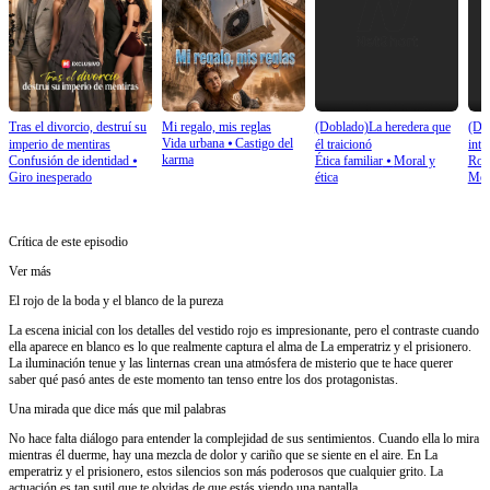
Tras el divorcio, destruí su
Mi regalo, mis reglas
(Doblado)La heredera que
(Do
Vida urbana
⦁
Castigo del
imperio de mentiras
él traicionó
inte
karma
Confusión de identidad
⦁
Ética familiar
⦁
Moral y
Rom
impe
Giro inesperado
ética
Mod
Crítica de este episodio
Ver más
El rojo de la boda y el blanco de la pureza
La escena inicial con los detalles del vestido rojo es impresionante, pero el contraste cuando
ella aparece en blanco es lo que realmente captura el alma de La emperatriz y el prisionero.
La iluminación tenue y las linternas crean una atmósfera de misterio que te hace querer
saber qué pasó antes de este momento tan tenso entre los dos protagonistas.
Una mirada que dice más que mil palabras
No hace falta diálogo para entender la complejidad de sus sentimientos. Cuando ella lo mira
mientras él duerme, hay una mezcla de dolor y cariño que se siente en el aire. En La
emperatriz y el prisionero, estos silencios son más poderosos que cualquier grito. La
actuación es tan sutil que te olvidas de que estás viendo una pantalla.