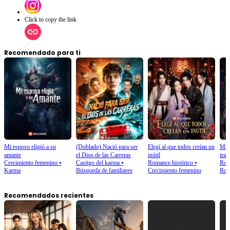
Click to copy the link
Recomendado para ti
Mi esposo eligió a su
(Doblado) Nació para ser
Elegí al que todos creían un
Mi v
amante
el Dios de las Carreras
inútil
trai
Crecimiento femenino
⦁
Castigo del karma
⦁
Romance histórico
⦁
Rom
Karma
Búsqueda de familiares
Crecimiento femenino
Rom
Recomendados recientes