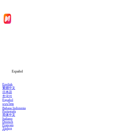
Inicio
Dramas
Descargar
Noticias
Español
English
繁體中文
日本語
한국어
Español
แบบไทย
Bahasa Indonesia
Português
简体中文
Italiano
Deutsch
Français
Türkçe