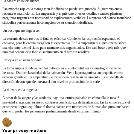
La sangre en la tela blanca
Esa mancha roja en la manga y en la sábana no puede ser ignorada. Sugiere violencia
reciente o sacrificio. En La emperatriz y el prisionero, estos detalles visuales plantean
preguntas urgentes sin necesidad de explicaciones verbales. La pureza del blanco manchado
simboliza perfectamente la corrupción de su situación idealizada.
Un beso que no llega a ser
La cercanía de sus rostros al final es eléctrica. Contienes la respiración esperando el
contacto, pero la escena juega con la expectativa. En La emperatriz y el prisionero, saben
manejar muy bien el ritmo para mantenernos enganchados. Ese casi beso duele más que
uno real porque deja todo el sentimiento en el aire sin resolver.
Reflejos en el suelo brillante
La toma amplia donde se ven los reflejos en el suelo pulido es cinematográficamente
hermosa. Duplica la soledad de la habitación. Ver a la protagonista tan pequeña en ese
espacio grande en La emperatriz y el prisionero resalta su aislamiento. Es un detalle de
dirección de arte que demuestra el alto nivel de producción de la serie.
La dulzura en la tragedia
A pesar de la sangre y las ataduras, hay una ternura palpable en cómo ella lo toca. Su
suavidad al acariciar su rostro contrasta con la dureza de la situación. En La emperatriz y el
prisionero, logran equilibrar el drama oscuro con momentos de humanidad pura que hacen
que te importen los personajes profundamente desde el primer minuto.
Your privacy matters