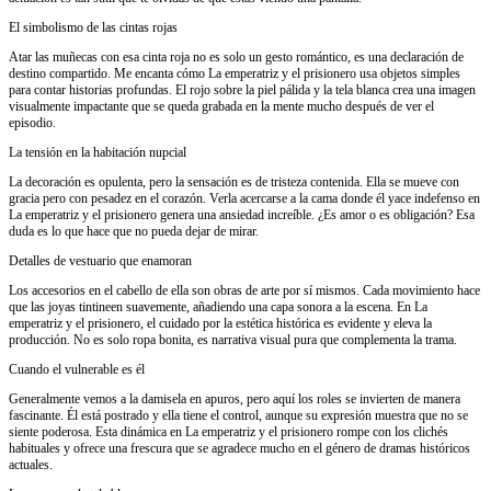
El simbolismo de las cintas rojas
Atar las muñecas con esa cinta roja no es solo un gesto romántico, es una declaración de
destino compartido. Me encanta cómo La emperatriz y el prisionero usa objetos simples
para contar historias profundas. El rojo sobre la piel pálida y la tela blanca crea una imagen
visualmente impactante que se queda grabada en la mente mucho después de ver el
episodio.
La tensión en la habitación nupcial
La decoración es opulenta, pero la sensación es de tristeza contenida. Ella se mueve con
gracia pero con pesadez en el corazón. Verla acercarse a la cama donde él yace indefenso en
La emperatriz y el prisionero genera una ansiedad increíble. ¿Es amor o es obligación? Esa
duda es lo que hace que no pueda dejar de mirar.
Detalles de vestuario que enamoran
Los accesorios en el cabello de ella son obras de arte por sí mismos. Cada movimiento hace
que las joyas tintineen suavemente, añadiendo una capa sonora a la escena. En La
emperatriz y el prisionero, el cuidado por la estética histórica es evidente y eleva la
producción. No es solo ropa bonita, es narrativa visual pura que complementa la trama.
Cuando el vulnerable es él
Generalmente vemos a la damisela en apuros, pero aquí los roles se invierten de manera
fascinante. Él está postrado y ella tiene el control, aunque su expresión muestra que no se
siente poderosa. Esta dinámica en La emperatriz y el prisionero rompe con los clichés
habituales y ofrece una frescura que se agradece mucho en el género de dramas históricos
actuales.