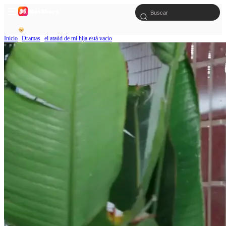
Inicio
Dramas
el ataúd de mi hija está vacío