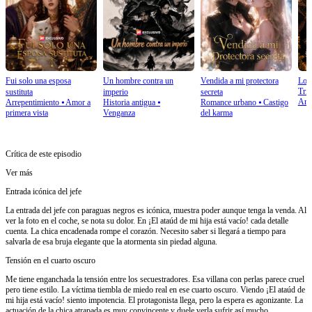
Fui solo una esposa
Un hombre contra un
Vendida a mi protectora
Lo h
Tri
sustituta
imperio
secreta
Arr
Arrepentimiento
⦁
Amor a
Historia antigua
⦁
Romance urbano
⦁
Castigo
primera vista
Venganza
del karma
Crítica de este episodio
Ver más
Entrada icónica del jefe
La entrada del jefe con paraguas negros es icónica, muestra poder aunque tenga la venda. Al
ver la foto en el coche, se nota su dolor. En ¡El ataúd de mi hija está vacío! cada detalle
cuenta. La chica encadenada rompe el corazón. Necesito saber si llegará a tiempo para
salvarla de esa bruja elegante que la atormenta sin piedad alguna.
Tensión en el cuarto oscuro
Me tiene enganchada la tensión entre los secuestradores. Esa villana con perlas parece cruel
pero tiene estilo. La víctima tiembla de miedo real en ese cuarto oscuro. Viendo ¡El ataúd de
mi hija está vacío! siento impotencia. El protagonista llega, pero la espera es agonizante. La
actuación de la chica atrapada es muy convincente y duele verla sufrir así mucho.