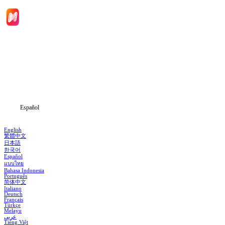
Inicio
Dramas
Descargar
Noticias
Español
English
繁體中文
日本語
한국어
Español
แบบไทย
Bahasa Indonesia
Português
简体中文
Italiano
Deutsch
Français
Türkçe
Melayu
عربي
Tiếng Việt