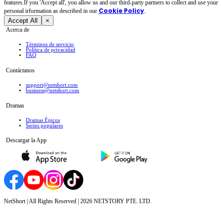
features.If you 'Accept all', you allow us and our third-party partners to collect and use your
Cookie Policy
personal irformation as described in our
.
Accept All
×
Acerca de
Términos de servicio
Política de privacidad
FAQ
Contáctanos
support@netshort.com
business@netshort.com
Dramas
Dramas Épicos
Series populares
Descargar la App
NetShort | All Rights Reserved |
2026
NETSTORY PTE. LTD.