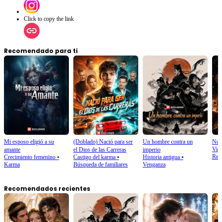
Click to copy the link
Recomendado para ti
Mi esposo eligió a su
(Doblado) Nació para ser
Un hombre contra un
No s
Vid
amante
el Dios de las Carreras
imperio
Ren
Crecimiento femenino
⦁
Castigo del karma
⦁
Historia antigua
⦁
Karma
Búsqueda de familiares
Venganza
Recomendados recientes