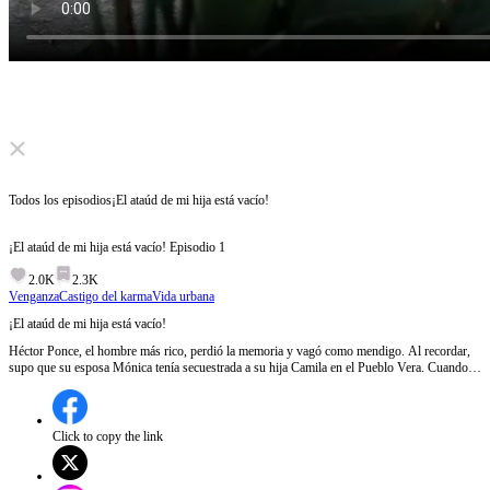
Click to unmute
Todos los episodios
¡El ataúd de mi hija está vacío!
¡El ataúd de mi hija está vacío!
Episodio
1
2.0K
2.3K
Venganza
Castigo del karma
Vida urbana
¡El ataúd de mi hija está vacío!
Héctor Ponce, el hombre más rico, perdió la memoria y vagó como mendigo. Al recordar,
supo que su esposa Mónica tenía secuestrada a su hija Camila en el Pueblo Vera. Cuando
Mónica fingió su muerte para incinerarla, Héctor rompió el ataúd y descubrió el engaño.
Furioso, inició su sangrienta venganza.
Click to copy the link