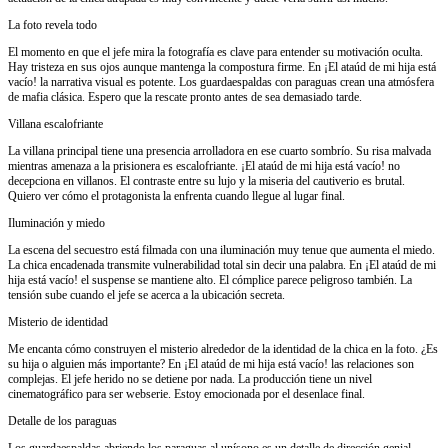
La foto revela todo
El momento en que el jefe mira la fotografía es clave para entender su motivación oculta.
Hay tristeza en sus ojos aunque mantenga la compostura firme. En ¡El ataúd de mi hija está
vacío! la narrativa visual es potente. Los guardaespaldas con paraguas crean una atmósfera
de mafia clásica. Espero que la rescate pronto antes de sea demasiado tarde.
Villana escalofriante
La villana principal tiene una presencia arrolladora en ese cuarto sombrío. Su risa malvada
mientras amenaza a la prisionera es escalofriante. ¡El ataúd de mi hija está vacío! no
decepciona en villanos. El contraste entre su lujo y la miseria del cautiverio es brutal.
Quiero ver cómo el protagonista la enfrenta cuando llegue al lugar final.
Iluminación y miedo
La escena del secuestro está filmada con una iluminación muy tenue que aumenta el miedo.
La chica encadenada transmite vulnerabilidad total sin decir una palabra. En ¡El ataúd de mi
hija está vacío! el suspense se mantiene alto. El cómplice parece peligroso también. La
tensión sube cuando el jefe se acerca a la ubicación secreta.
Misterio de identidad
Me encanta cómo construyen el misterio alrededor de la identidad de la chica en la foto. ¿Es
su hija o alguien más importante? En ¡El ataúd de mi hija está vacío! las relaciones son
complejas. El jefe herido no se detiene por nada. La producción tiene un nivel
cinematográfico para ser webserie. Estoy emocionada por el desenlace final.
Detalle de los paraguas
Los guardaespaldas abriendo los paraguas al unísono es un detalle de dirección genial.