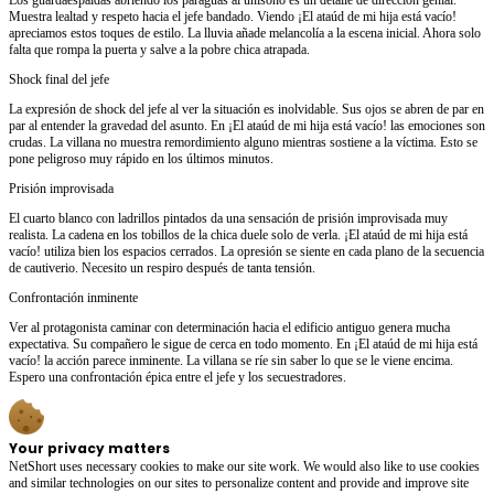
Muestra lealtad y respeto hacia el jefe bandado. Viendo ¡El ataúd de mi hija está vacío!
apreciamos estos toques de estilo. La lluvia añade melancolía a la escena inicial. Ahora solo
falta que rompa la puerta y salve a la pobre chica atrapada.
Shock final del jefe
La expresión de shock del jefe al ver la situación es inolvidable. Sus ojos se abren de par en
par al entender la gravedad del asunto. En ¡El ataúd de mi hija está vacío! las emociones son
crudas. La villana no muestra remordimiento alguno mientras sostiene a la víctima. Esto se
pone peligroso muy rápido en los últimos minutos.
Prisión improvisada
El cuarto blanco con ladrillos pintados da una sensación de prisión improvisada muy
realista. La cadena en los tobillos de la chica duele solo de verla. ¡El ataúd de mi hija está
vacío! utiliza bien los espacios cerrados. La opresión se siente en cada plano de la secuencia
de cautiverio. Necesito un respiro después de tanta tensión.
Confrontación inminente
Ver al protagonista caminar con determinación hacia el edificio antiguo genera mucha
expectativa. Su compañero le sigue de cerca en todo momento. En ¡El ataúd de mi hija está
vacío! la acción parece inminente. La villana se ríe sin saber lo que se le viene encima.
Espero una confrontación épica entre el jefe y los secuestradores.
Your privacy matters
NetShort uses necessary cookies to make our site work. We would also like to use cookies
and similar technologies on our sites to personalize content and provide and improve site