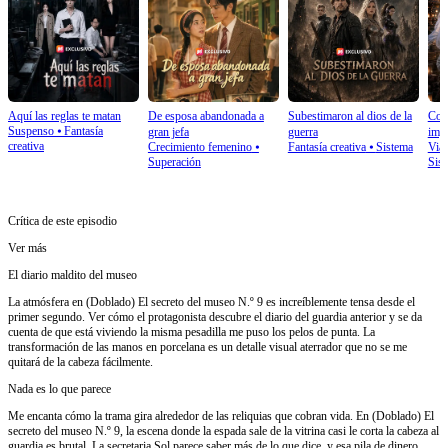
Aquí las reglas te matan
De esposa abandonada a
Subestimaron al dios de la
Con 
Suspenso
⦁
Fantasía
gran jefa
guerra
imp
creativa
Crecimiento femenino
⦁
Fantasía creativa
⦁
Sistema
Viaj
Superación
Sis
Crítica de este episodio
Ver más
El diario maldito del museo
La atmósfera en (Doblado) El secreto del museo N.º 9 es increíblemente tensa desde el
primer segundo. Ver cómo el protagonista descubre el diario del guardia anterior y se da
cuenta de que está viviendo la misma pesadilla me puso los pelos de punta. La
transformación de las manos en porcelana es un detalle visual aterrador que no se me
quitará de la cabeza fácilmente.
Nada es lo que parece
Me encanta cómo la trama gira alrededor de las reliquias que cobran vida. En (Doblado) El
secreto del museo N.º 9, la escena donde la espada sale de la vitrina casi le corta la cabeza al
guardia es brutal. La secretaria Sol parece saber más de lo que dice, y esa pila de dinero