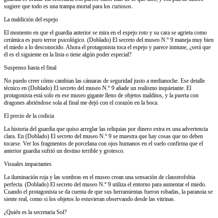
sugiere que todo es una trampa mortal para los curiosos.
La maldición del espejo
El momento en que el guardia anterior se mira en el espejo roto y su cara se agrieta como
cerámica es puro terror psicológico. (Doblado) El secreto del museo N.º 9 maneja muy bien
el miedo a lo desconocido. Ahora el protagonista toca el espejo y parece inmune, ¿será que
él es el siguiente en la lista o tiene algún poder especial?
Suspenso hasta el final
No puedo creer cómo cambian las cámaras de seguridad justo a medianoche. Ese detalle
técnico en (Doblado) El secreto del museo N.º 9 añade un realismo inquietante. El
protagonista está solo en ese museo gigante lleno de objetos malditos, y la puerta con
dragones abriéndose sola al final me dejó con el corazón en la boca.
El precio de la codicia
La historia del guardia que quiso arreglar las reliquias por dinero extra es una advertencia
clara. En (Doblado) El secreto del museo N.º 9 se muestra que hay cosas que no deben
tocarse. Ver los fragmentos de porcelana con ojos humanos en el suelo confirma que el
anterior guardia sufrió un destino terrible y grotesco.
Visuales impactantes
La iluminación roja y las sombras en el museo crean una sensación de claustrofobia
perfecta. (Doblado) El secreto del museo N.º 9 utiliza el entorno para aumentar el miedo.
Cuando el protagonista se da cuenta de que sus herramientas fueron robadas, la paranoia se
siente real, como si los objetos lo estuvieran observando desde las vitrinas.
¿Quién es la secretaria Sol?