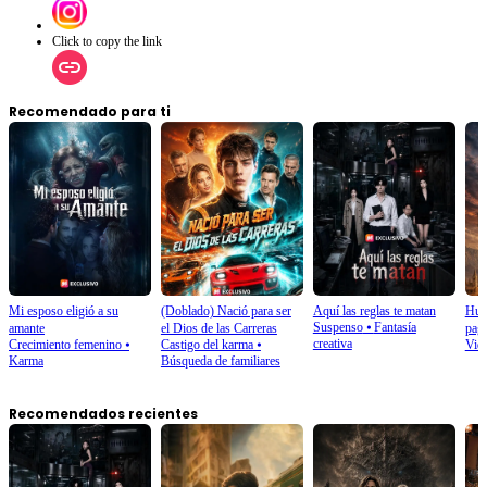
Click to copy the link
Recomendado para ti
Mi esposo eligió a su
(Doblado) Nació para ser
Aquí las reglas te matan
Humi
Suspenso
⦁
Fantasía
amante
el Dios de las Carreras
paga
creativa
Crecimiento femenino
⦁
Castigo del karma
⦁
Vid
Karma
Búsqueda de familiares
Recomendados recientes