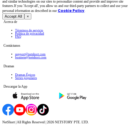
and similar technologies on our sites to personalize content and provide and improve site
features.If you 'Accept all', you allow us and our third-party partners to collect and use your
Cookie Policy
personal irformation as described in our
.
Accept All
×
Acerca de
Términos de servicio
Política de privacidad
FAQ
Contáctanos
support@netshort.com
business@netshort.com
Dramas
Dramas Épicos
Series populares
Descargar la App
NetShort | All Rights Reserved |
2026
NETSTORY PTE. LTD.