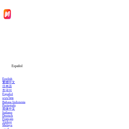
Inicio
Dramas
Descargar
Noticias
Español
English
繁體中文
日本語
한국어
Español
แบบไทย
Bahasa Indonesia
Português
简体中文
Italiano
Deutsch
Français
Türkçe
Melayu
عربي