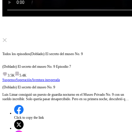
Click to unmute
Todos los episodios
(Doblado) El secreto del museo No. 9
(Doblado) El secreto del museo No. 9
Episodio
7
3.5K
5.4K
Suspenso
Superación
Aventura inesperada
(Doblado) El secreto del museo No. 9
Luis Limar consiguió un puesto de guardia nocturno en el Museo Privado No. 9 con un
sueldo increíble. Solo quería pasar desapercibido. Pero en su primera noche, descubrió que
el museo albergaba entidades malditas. Reparó la estatua del Asura de Ocho Brazos y, al
cerrar la última grieta, un poder ancestral fluyó en su cuerpo. Sin saberlo, evitó una crisis de
Nivel S. Así nació el guardián de la leyenda urbana.
Click to copy the link