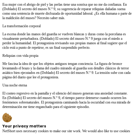
Esa mujer con el abrigo de piel y las perlas tiene una sonrisa que no me da confianza. En
(Doblado) El secreto del museo N.º 9, su sugerencia de reparar reliquias dañadas suena
como una sentencia de muerte disfrazada de oportunidad laboral. ¿Es ella humana o parte de
la maldición del museo? Necesito saber más.
La transformación corporal
La escena donde las manos del guardia se vuelven blancas y duras como la porcelana es
visualmente perturbadora. (Doblado) El secreto del museo N.º 9 juega con el miedo a
perder la humanidad. El protagonista revisando sus propias manos al final sugiere que el
ciclo está a punto de repetirse, es un final suspendido perfecto.
Reliquias con vida propia
Me fascina la idea de que los objetos antiguos tengan conciencia. La figura de bronce
levantando el brazo y la dama del cuadro mirando al guardia son detalles clásicos de terror
asiático bien ejecutados en (Doblado) El secreto del museo N.º 9. La tensión sube con cada
página del diario que lee el protagonista.
Una noche eterna
El conteo regresivo en la pantalla y el silencio del museo generan una ansiedad constante.
En (Doblado) El secreto del museo N.º 9, el tiempo parece detenerse cuando ocurren los
fenómenos sobrenaturales. El protagonista caminando hacia la oscuridad con esa mirada de
determinación me tiene enganchado para el siguiente episodio.
Your privacy matters
NetShort uses necessary cookies to make our site work. We would also like to use cookies