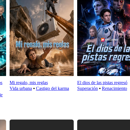
os
Mi regalo, mis reglas
El dios de las pistas regresó
Vida urbana
⦁
Castigo del karma
Superación
⦁
Renacimiento
de