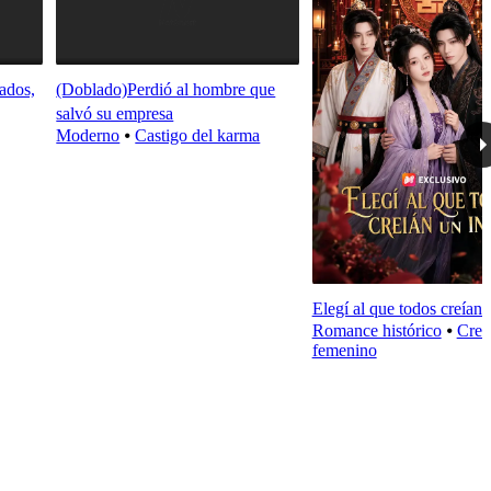
ados,
(Doblado)Perdió al hombre que
salvó su empresa
Moderno
⦁
Castigo del karma
Elegí al que todos creían u
Romance histórico
⦁
Crec
femenino