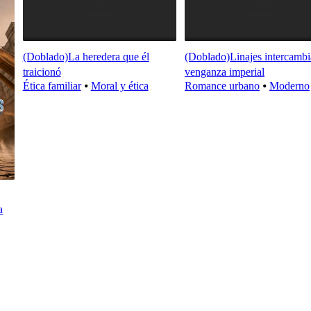
(Doblado)La heredera que él
(Doblado)Linajes intercambi
traicionó
venganza imperial
Ética familiar
⦁
Moral y ética
Romance urbano
⦁
Moderno
a