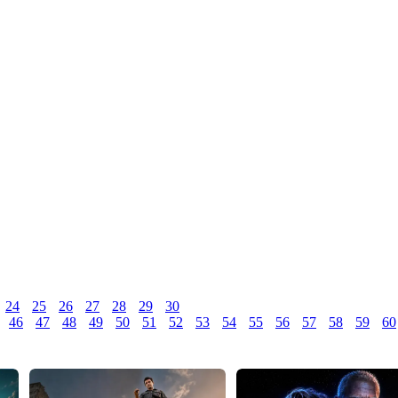
24
25
26
27
28
29
30
46
47
48
49
50
51
52
53
54
55
56
57
58
59
60