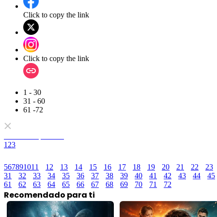
Click to copy the link
Click to copy the link
1 - 30
31 - 60
61 -72
Todos los episodios
1
2
3
5
6
7
8
9
10
11
12
13
14
15
16
17
18
19
20
21
22
23
31
32
33
34
35
36
37
38
39
40
41
42
43
44
45
61
62
63
64
65
66
67
68
69
70
71
72
Recomendado para ti