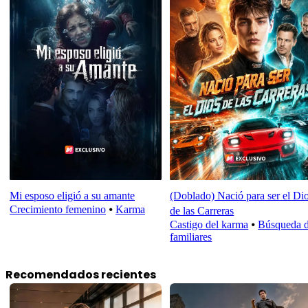
Mi esposo eligió a su amante
(Doblado) Nació para ser el Di
Crecimiento femenino
⦁
Karma
de las Carreras
Castigo del karma
⦁
Búsqueda 
familiares
Recomendados recientes