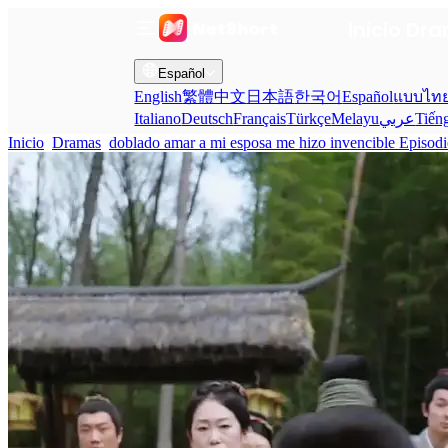
Inicio
Dra
Español
English
繁體中文
日本語
한국어
Español
แบบไท
Italiano
Deutsch
Français
Türkçe
Melayu
عربي
Tiến
Inicio
Dramas
doblado amar a mi esposa me hizo invencible Episodi