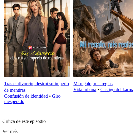
Tras el divorcio, destruí su imperio
Mi regalo, mis reglas
Vida urbana
⦁
Castigo del karm
de mentiras
Confusión de identidad
⦁
Giro
inesperado
Crítica de este episodio
Ver más