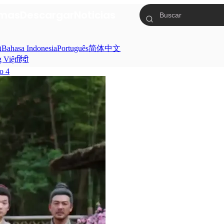
mas
Descargar
Noticias
ย
Bahasa Indonesia
Português
简体中文
g Việt
हिंदी
o 4