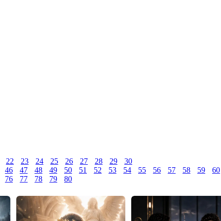
22
23
24
25
26
27
28
29
30
46
47
48
49
50
51
52
53
54
55
56
57
58
59
60
76
77
78
79
80