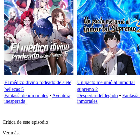
El médico divino rodeado de siete
Un pacto me unió al inmortal
bellezas 5
supremo 2
Fantasía de inmortales
⦁
Aventura
Despertar del legado
⦁
Fantasía
inesperada
inmortales
Crítica de este episodio
Ver más