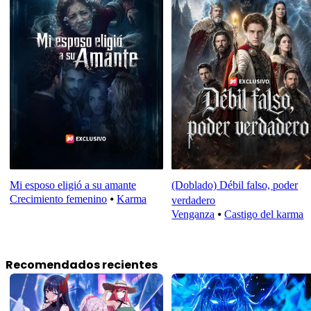
Mi esposo eligió a su amante
(Doblado) Débil falso, poder
Crecimiento femenino
⦁
Karma
verdadero
Venganza
⦁
Castigo del karma
Recomendados recientes