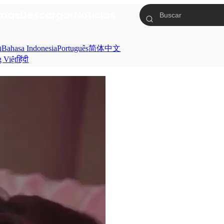
mas
Descargar
Noticias
ย
Bahasa Indonesia
Português
简体中文
g Việt
हिंदी