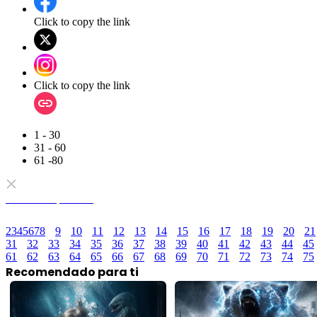
Click to copy the link
Click to copy the link
1 - 30
31 - 60
61 -80
Todos los episodios
2
3
4
5
6
7
8
9
10
11
12
13
14
15
16
17
18
19
20
21
31
32
33
34
35
36
37
38
39
40
41
42
43
44
45
61
62
63
64
65
66
67
68
69
70
71
72
73
74
75
Recomendado para ti