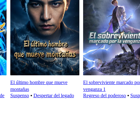
El último hombre que mueve
El sobreviviente marcado por
montañas
venganza 1
 de
Suspenso
⦁
Despertar del legado
Regreso del poderoso
⦁
Susp