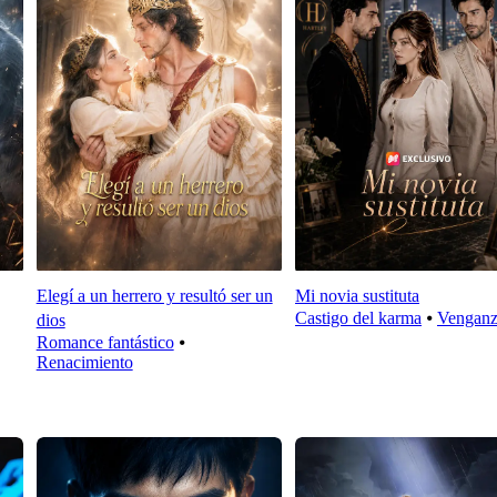
Elegí a un herrero y resultó ser un
Mi novia sustituta
Castigo del karma
⦁
Vengan
dios
Romance fantástico
⦁
Renacimiento