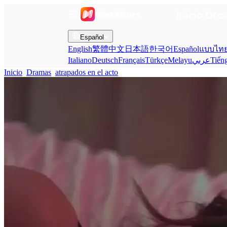
Inicio
Dra
Español
English
繁體中文
日本語
한국어
Español
แบบไท
Italiano
Deutsch
Français
Türkçe
Melayu
عربي
Tiến
Inicio
Dramas
atrapados en el acto