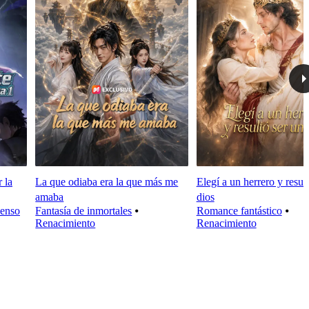
 la
La que odiaba era la que más me
Elegí a un herrero y resul
amaba
dios
enso
Fantasía de inmortales
⦁
Romance fantástico
⦁
Renacimiento
Renacimiento