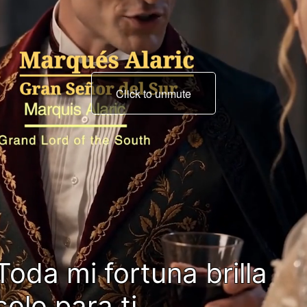
Click to unmute
Pero yo conocía el
control asfixiante