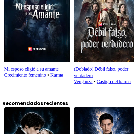
Mi esposo eligió a su amante
(Doblado) Débil falso, poder
Crecimiento femenino
⦁
Karma
verdadero
Venganza
⦁
Castigo del karma
Recomendados recientes