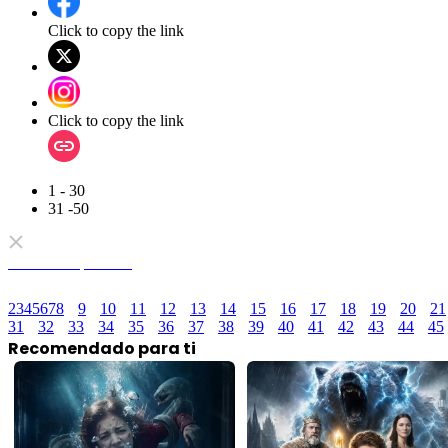
Click to copy the link
Click to copy the link
1 - 30
31 -50
Todos los episodios
2
3
4
5
6
7
8
9
10
11
12
13
14
15
16
17
18
19
20
21
31
32
33
34
35
36
37
38
39
40
41
42
43
44
45
Recomendado para ti