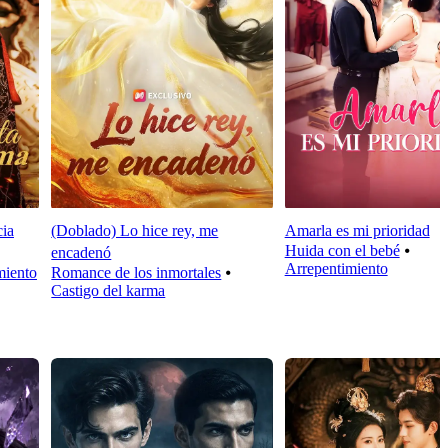
cia
(Doblado) Lo hice rey, me
Amarla es mi prioridad
Huida con el bebé
⦁
encadenó
Arrepentimiento
miento
Romance de los inmortales
⦁
Castigo del karma