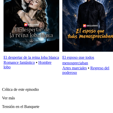
El despertar de la reina loba blanca
El esposo que todos
Romance fantástico
⦁
Hombre
menospreciaban
lobo
Artes marciales
⦁
Regreso del
poderoso
Crítica de este episodio
Ver más
Tensión en el Banquete