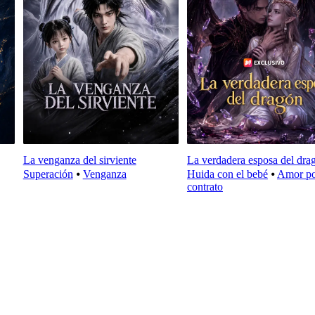
La venganza del sirviente
La verdadera esposa del dra
Superación
⦁
Venganza
Huida con el bebé
⦁
Amor p
contrato