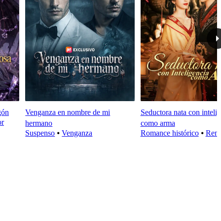
gón
Venganza en nombre de mi
Seductora nata con inteli
or
hermano
como arma
Suspenso
⦁
Venganza
Romance histórico
⦁
Rena