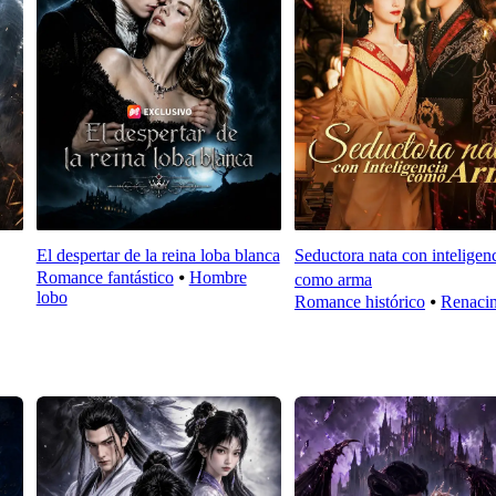
El despertar de la reina loba blanca
Seductora nata con inteligen
Romance fantástico
⦁
Hombre
como arma
lobo
Romance histórico
⦁
Renaci