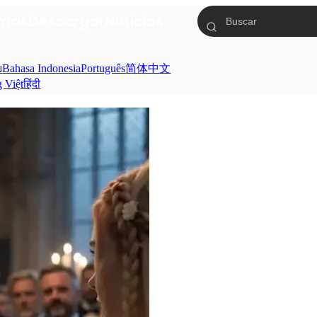
mas
Descargar
Noticias
ย
Bahasa Indonesia
Português
简体中文
g Việt
हिंदी