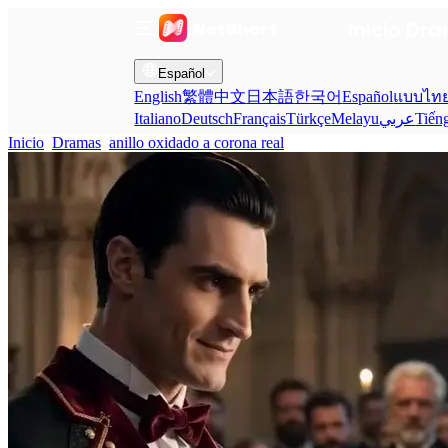
Inicio
Dra
Español
English
繁體中文
日本語
한국어
Español
แบบไท
Italiano
Deutsch
Français
Türkçe
Melayu
عربي
Tiến
Inicio
Dramas
anillo oxidado a corona real