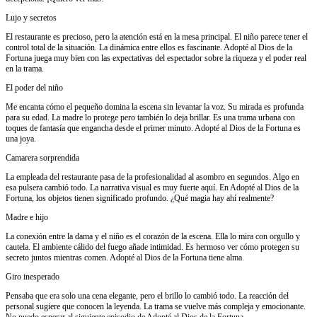
Lujo y secretos
El restaurante es precioso, pero la atención está en la mesa principal. El niño parece tener el
control total de la situación. La dinámica entre ellos es fascinante. Adopté al Dios de la
Fortuna juega muy bien con las expectativas del espectador sobre la riqueza y el poder real
en la trama.
El poder del niño
Me encanta cómo el pequeño domina la escena sin levantar la voz. Su mirada es profunda
para su edad. La madre lo protege pero también lo deja brillar. Es una trama urbana con
toques de fantasía que engancha desde el primer minuto. Adopté al Dios de la Fortuna es
una joya.
Camarera sorprendida
La empleada del restaurante pasa de la profesionalidad al asombro en segundos. Algo en
esa pulsera cambió todo. La narrativa visual es muy fuerte aquí. En Adopté al Dios de la
Fortuna, los objetos tienen significado profundo. ¿Qué magia hay ahí realmente?
Madre e hijo
La conexión entre la dama y el niño es el corazón de la escena. Ella lo mira con orgullo y
cautela. El ambiente cálido del fuego añade intimidad. Es hermoso ver cómo protegen su
secreto juntos mientras comen. Adopté al Dios de la Fortuna tiene alma.
Giro inesperado
Pensaba que era solo una cena elegante, pero el brillo lo cambió todo. La reacción del
personal sugiere que conocen la leyenda. La trama se vuelve más compleja y emocionante.
No puedo esperar al siguiente episodio de Adopté al Dios de la Fortuna.