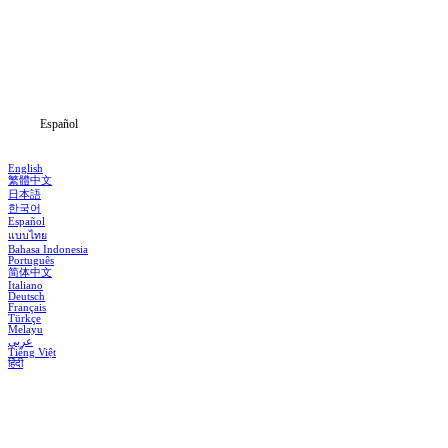
Dramas
Descargar
Noticias
Español
English
繁體中文
日本語
한국어
Español
แบบไทย
Bahasa Indonesia
Português
简体中文
Italiano
Deutsch
Français
Türkçe
Melayu
عربي
Tiếng Việt
हिंदी