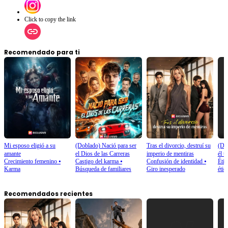
Click to copy the link
Recomendado para ti
Mi esposo eligió a su
(Doblado) Nació para ser
Tras el divorcio, destruí su
(Do
amante
el Dios de las Carreras
imperio de mentiras
él t
Crecimiento femenino
⦁
Castigo del karma
⦁
Confusión de identidad
⦁
Étic
Karma
Búsqueda de familiares
Giro inesperado
étic
Recomendados recientes