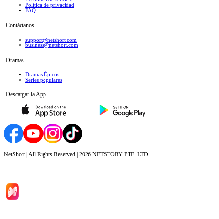
Política de privacidad
FAQ
Contáctanos
support@netshort.com
business@netshort.com
Dramas
Dramas Épicos
Series populares
Descargar la App
NetShort | All Rights Reserved |
2026
NETSTORY PTE. LTD.
Inicio