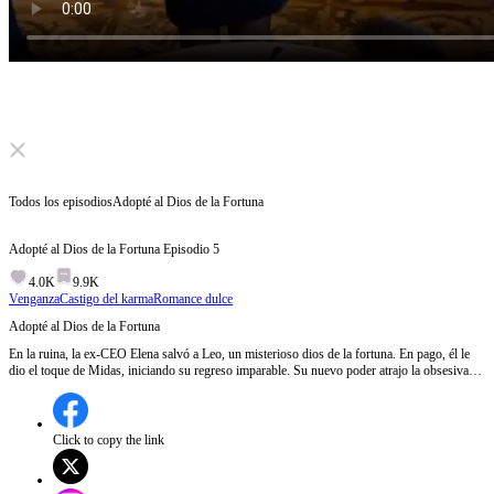
Click to unmute
Todos los episodios
Adopté al Dios de la Fortuna
Adopté al Dios de la Fortuna
Episodio
5
4.0K
9.9K
Venganza
Castigo del karma
Romance dulce
Adopté al Dios de la Fortuna
En la ruina, la ex-CEO Elena salvó a Leo, un misterioso dios de la fortuna. En pago, él le
dio el toque de Midas, iniciando su regreso imparable. Su nuevo poder atrajo la obsesiva
protección de Alexander, un implacable magnate de Wall Street. Atrapada entre un dios que
le dio una nueva vida y un hombre que quiere controlarla por completo, ¿a quién le
pertenecerá su corazón?
Click to copy the link