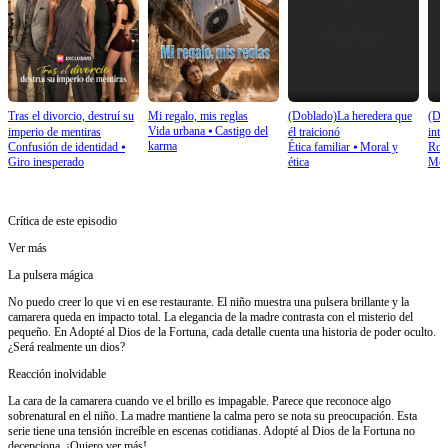
Tras el divorcio, destruí su
Mi regalo, mis reglas
(Doblado)La heredera que
(Do
Vida urbana
⦁
Castigo del
imperio de mentiras
él traicionó
inte
karma
Confusión de identidad
⦁
Ética familiar
⦁
Moral y
Rom
impe
Giro inesperado
ética
Mod
Crítica de este episodio
Ver más
La pulsera mágica
No puedo creer lo que vi en ese restaurante. El niño muestra una pulsera brillante y la
camarera queda en impacto total. La elegancia de la madre contrasta con el misterio del
pequeño. En Adopté al Dios de la Fortuna, cada detalle cuenta una historia de poder oculto.
¿Será realmente un dios?
Reacción inolvidable
La cara de la camarera cuando ve el brillo es impagable. Parece que reconoce algo
sobrenatural en el niño. La madre mantiene la calma pero se nota su preocupación. Esta
serie tiene una tensión increíble en escenas cotidianas. Adopté al Dios de la Fortuna no
decepciona. ¡Quiero ver más!