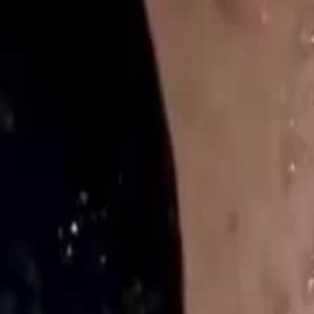
Desbloquear este episodio
Adopté al Dios de la Fortuna
Episodio
30
4.0K
9.9K
Venganza
Castigo del karma
Romance dulce
Adopté al Dios de la Fortuna
En la ruina, la ex-CEO Elena salvó a Leo, un misterioso dios de la for
Midas, iniciando su regreso imparable. Su nuevo poder atrajo la obse