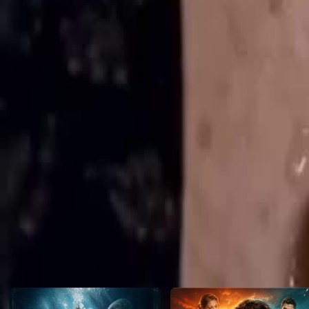
implacable magnate de Wall Street. Atrapada entre un dios que le di
quiere controlarla por completo, ¿a quién le pertenecerá su corazón?
Click to copy the link
Click to copy the link
1 - 30
31 -50
Todos los episodios
1
2
3
4
5
6
7
8
9
10
11
12
13
14
15
16
17
18
19
20
21
2
31
32
33
34
35
36
37
38
39
40
41
42
43
44
45
Recomendado para ti