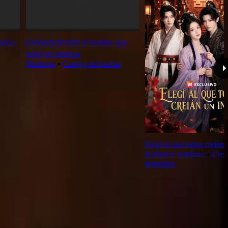
ados,
(Doblado)Perdió al hombre que
salvó su empresa
Moderno
⦁
Castigo del karma
Elegí al que todos creían u
Romance histórico
⦁
Crec
femenino