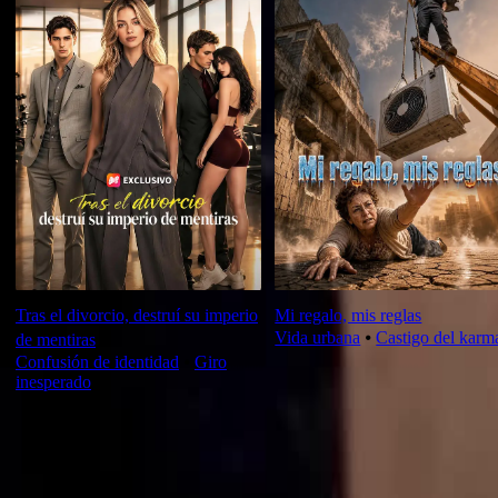
Tras el divorcio, destruí su imperio
Mi regalo, mis reglas
Vida urbana
⦁
Castigo del karm
de mentiras
Confusión de identidad
⦁
Giro
inesperado
Crítica de este episodio
Ver más