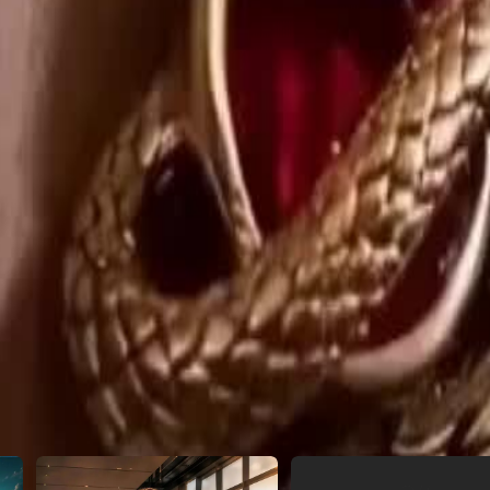
o una nueva vida y un hombre que
2
23
24
25
26
27
28
29
46
47
48
49
50