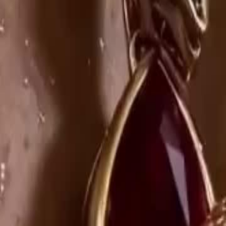
tuna. En pago, él le dio el toque de
siva protección de Alexander, un