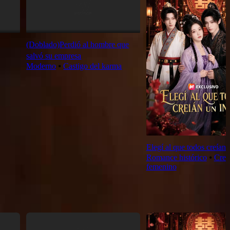
(Doblado)Perdió al hombre que
salvó su empresa
Moderno
⦁
Castigo del karma
Elegí al que todos creían u
Romance histórico
⦁
Crec
femenino