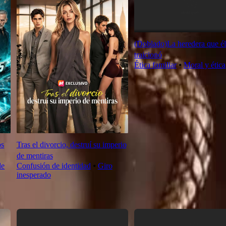
(Doblado)La heredera que él
traicionó
Ética familiar
⦁
Moral y ética
os
Tras el divorcio, destruí su imperio
de mentiras
de
Confusión de identidad
⦁
Giro
inesperado