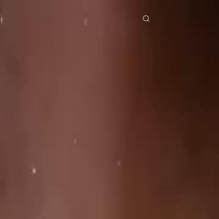
mas
Descargar
Noticias
ย
Bahasa Indonesia
Português
简体中文
g Việt
हिंदी