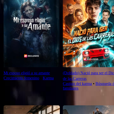
Mi esposo eligió a su amante
(Doblado) Nació para ser el Di
Crecimiento femenino
⦁
Karma
de las Carreras
Castigo del karma
⦁
Búsqueda 
familiares
Recomendados recientes