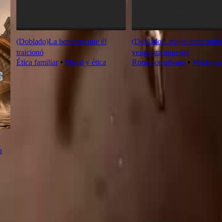
(Doblado)La heredera que él
(Doblado)Linajes intercambi
traicionó
venganza imperial
Ética familiar
⦁
Moral y ética
Romance urbano
⦁
Moderno
a