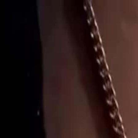
Inicio
Dra
Español
English
繁體中文
日本語
한국어
Español
แบบไท
Italiano
Deutsch
Français
Türkçe
Melayu
عربي
Tiến
Inicio
Dramas
adopté al dios de la fortuna Episodio 30