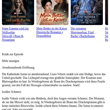
Seine Gamma wird zur
Mein Bettler ist der Kaiser
Die verratene
Bitt
Historische Romanze
⦁
Wolfserbin
Meerjungfrau: Fünf
Stie
Doppelleben
Werwolf
⦁
Reue &
Rache
⦁
Rachedrama
Stä
Männer? Fünf Frösche!
Neuanfang
Rac
Kritik zur Episode
Mehr anzeigen
Atemberaubende Eröffnung
Die Kathedrale-Szene ist atemberaubend. Liora Veloris strahlt wie eine Heilige, bevor das
Unheil geschieht. Das Lichtspiel erzeugt eine göttliche Atmosphäre. Der Kontrast zum
Blutvergießen ist hart. In Wiedergeboren als Braut des Drachenprinzen wird diese Pracht
genutzt, um den Fall der Herzogin schmerzhafter zu machen. Stark!
Isoldes Schmerz
Isolde Veloris wirkt wie eine Bettlerin, doch ihre Augen verraten Schmerz. Der Moment,
als sie das Messer zieht, ist eisig. In Wiedergeboren als Braut des Drachenprinzen gibt es
keine einfachen Bösewichte. Isolde schreit ihren Schmerz hinaus. Die Szene ist intensiv
und roh. Sehr gut gespielt!