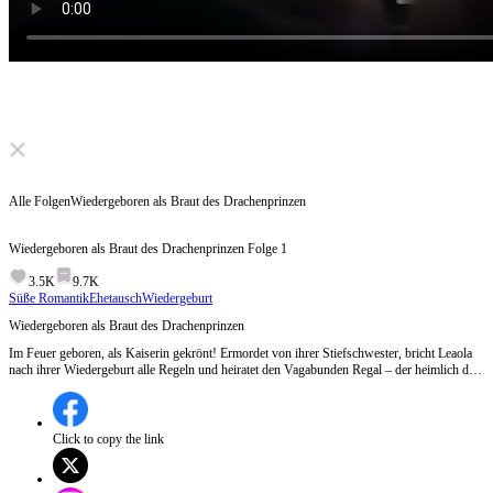
Click to unmute
Alle Folgen
Wiedergeboren als Braut des Drachenprinzen
Wiedergeboren als Braut des Drachenprinzen
Folge
1
3.5K
9.7K
Süße Romantik
Ehetausch
Wiedergeburt
Wiedergeboren als Braut des Drachenprinzen
Im Feuer geboren, als Kaiserin gekrönt! Ermordet von ihrer Stiefschwester, bricht Leaola
nach ihrer Wiedergeburt alle Regeln und heiratet den Vagabunden Regal – der heimlich der
Kronprinz ist! Ihr Brautkleid enthüllt die legendäre Drachenseide. Als Feinde sie in Regals
Abwesenheit foltern und ins Feuer werfen, erwacht seine Drachenmacht. Er steigt herab,
um die Welt für sie brennen zu lassen!
Click to copy the link