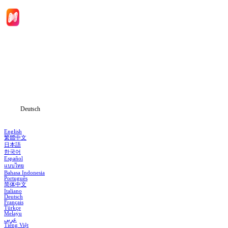
Hauptseite
Serien
Herunterladen
Informationen
Deutsch
English
繁體中文
日本語
한국어
Español
แบบไทย
Bahasa Indonesia
Português
简体中文
Italiano
Deutsch
Français
Türkçe
Melayu
عربي
Tiếng Việt