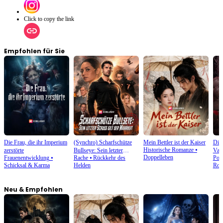
Click to copy the link
Empfohlen für Sie
Die Frau, die ihr Imperium
(Synchro) Scharfschütze
Mein Bettler ist der Kaiser
Die 
Historische Romanze
⦁
zerstörte
Bullseye: Sein letzter
Vam
Doppelleben
Frauenentwicklung
⦁
Rache
⦁
Rückkehr des
Pol
Schuss gilt der Wahrheit
Schicksal & Karma
Helden
Rom
Neu & Empfohlen