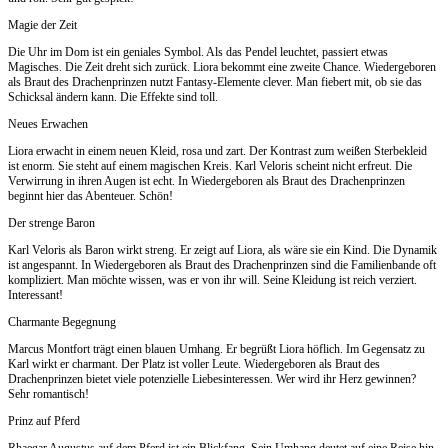
Magie der Zeit
Die Uhr im Dom ist ein geniales Symbol. Als das Pendel leuchtet, passiert etwas
Magisches. Die Zeit dreht sich zurück. Liora bekommt eine zweite Chance. Wiedergeboren
als Braut des Drachenprinzen nutzt Fantasy-Elemente clever. Man fiebert mit, ob sie das
Schicksal ändern kann. Die Effekte sind toll.
Neues Erwachen
Liora erwacht in einem neuen Kleid, rosa und zart. Der Kontrast zum weißen Sterbekleid
ist enorm. Sie steht auf einem magischen Kreis. Karl Veloris scheint nicht erfreut. Die
Verwirrung in ihren Augen ist echt. In Wiedergeboren als Braut des Drachenprinzen
beginnt hier das Abenteuer. Schön!
Der strenge Baron
Karl Veloris als Baron wirkt streng. Er zeigt auf Liora, als wäre sie ein Kind. Die Dynamik
ist angespannt. In Wiedergeboren als Braut des Drachenprinzen sind die Familienbande oft
kompliziert. Man möchte wissen, was er von ihr will. Seine Kleidung ist reich verziert.
Interessant!
Charmante Begegnung
Marcus Montfort trägt einen blauen Umhang. Er begrüßt Liora höflich. Im Gegensatz zu
Karl wirkt er charmant. Der Platz ist voller Leute. Wiedergeboren als Braut des
Drachenprinzen bietet viele potenzielle Liebesinteressen. Wer wird ihr Herz gewinnen?
Sehr romantisch!
Prinz auf Pferd
Rhaegar Augustus auf dem Pferd ist ein Blickfang. Sein Umhang deutet auf eine Reise hin.