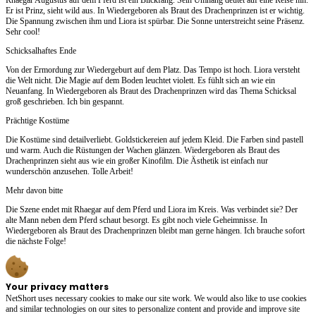
Er ist Prinz, sieht wild aus. In Wiedergeboren als Braut des Drachenprinzen ist er wichtig.
Die Spannung zwischen ihm und Liora ist spürbar. Die Sonne unterstreicht seine Präsenz.
Sehr cool!
Schicksalhaftes Ende
Von der Ermordung zur Wiedergeburt auf dem Platz. Das Tempo ist hoch. Liora versteht
die Welt nicht. Die Magie auf dem Boden leuchtet violett. Es fühlt sich an wie ein
Neuanfang. In Wiedergeboren als Braut des Drachenprinzen wird das Thema Schicksal
groß geschrieben. Ich bin gespannt.
Prächtige Kostüme
Die Kostüme sind detailverliebt. Goldstickereien auf jedem Kleid. Die Farben sind pastell
und warm. Auch die Rüstungen der Wachen glänzen. Wiedergeboren als Braut des
Drachenprinzen sieht aus wie ein großer Kinofilm. Die Ästhetik ist einfach nur
wunderschön anzusehen. Tolle Arbeit!
Mehr davon bitte
Die Szene endet mit Rhaegar auf dem Pferd und Liora im Kreis. Was verbindet sie? Der
alte Mann neben dem Pferd schaut besorgt. Es gibt noch viele Geheimnisse. In
Wiedergeboren als Braut des Drachenprinzen bleibt man gerne hängen. Ich brauche sofort
die nächste Folge!
Your privacy matters
NetShort uses necessary cookies to make our site work. We would also like to use cookies
and similar technologies on our sites to personalize content and provide and improve site