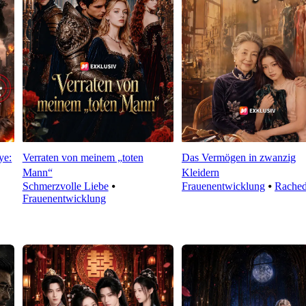
ye:
Verraten von meinem „toten
Das Vermögen in zwanzig
Mann“
Kleidern
Schmerzvolle Liebe
⦁
Frauenentwicklung
⦁
Rache
Frauenentwicklung