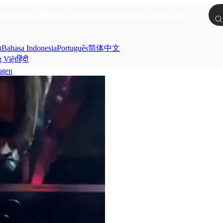
e
Serien
Herunterladen
Informationen
ย
Bahasa Indonesia
Português
简体中文
g Việt
हिंदी
aten