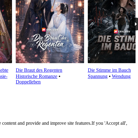
lebte
Die Braut des Regenten
Die Stimme im Bauch
sie-
Historische Romanze
⦁
Spannung
⦁
Wendung
Doppelleben
 content and provide and improve site features.If you 'Accept all',