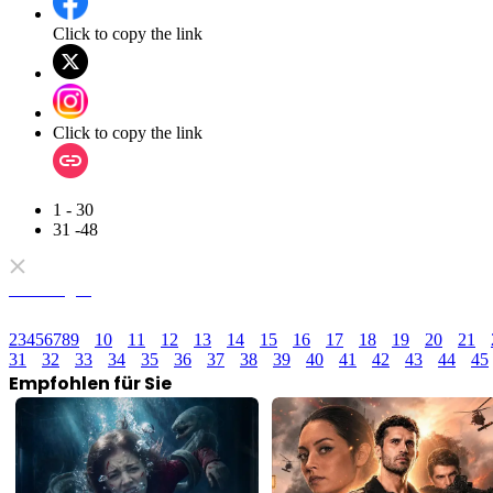
Click to copy the link
Click to copy the link
1 - 30
31 -48
Alle Folgen
2
3
4
5
6
7
8
9
10
11
12
13
14
15
16
17
18
19
20
21
31
32
33
34
35
36
37
38
39
40
41
42
43
44
45
Empfohlen für Sie