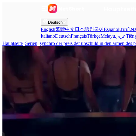
Hauptseit
Deutsch
English
繁體中文
日本語
한국어
Español
แบบไท
Italiano
Deutsch
Français
Türkçe
Melayu
عربي
Tiến
Hauptseite
Serien
synchro der preis der unschuld in den armen des p