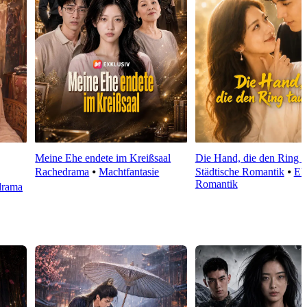
Meine Ehe endete im Kreißsaal
Die Hand, die den Ring t
Rachedrama
⦁
Machtfantasie
Städtische Romantik
⦁
Eh
Romantik
drama