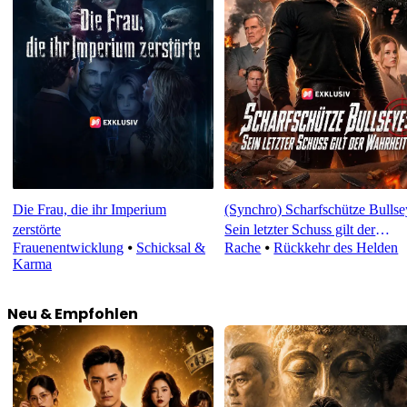
Die Frau, die ihr Imperium
(Synchro) Scharfschütze Bullse
zerstörte
Sein letzter Schuss gilt der
Frauenentwicklung
⦁
Schicksal &
Rache
⦁
Rückkehr des Helden
Wahrheit
Karma
Neu & Empfohlen