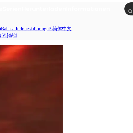
e
Serien
Herunterladen
Informationen
ย
Bahasa Indonesia
Português
简体中文
g Việt
हिंदी