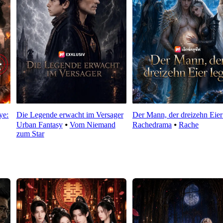
ye:
Die Legende erwacht im Versager
Der Mann, der dreizehn Eier
Urban Fantasy
⦁
Vom Niemand
Rachedrama
⦁
Rache
zum Star