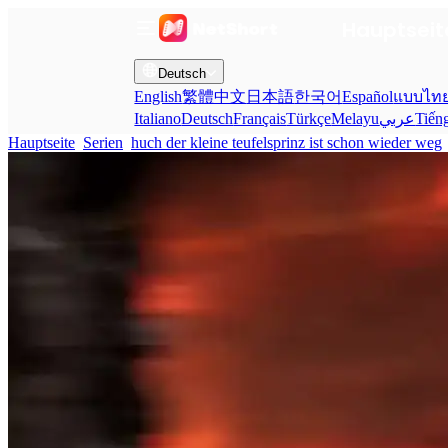
Hauptseit
Deutsch
English
繁體中文
日本語
한국어
Español
แบบไท
Italiano
Deutsch
Français
Türkçe
Melayu
عربي
Tiến
Hauptseite
Serien
huch der kleine teufelsprinz ist schon wieder weg