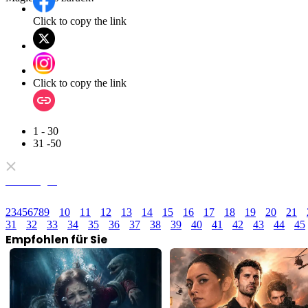
Click to copy the link
Click to copy the link
1 - 30
31 -50
Alle Folgen
2
3
4
5
6
7
8
9
10
11
12
13
14
15
16
17
18
19
20
21
31
32
33
34
35
36
37
38
39
40
41
42
43
44
45
Empfohlen für Sie