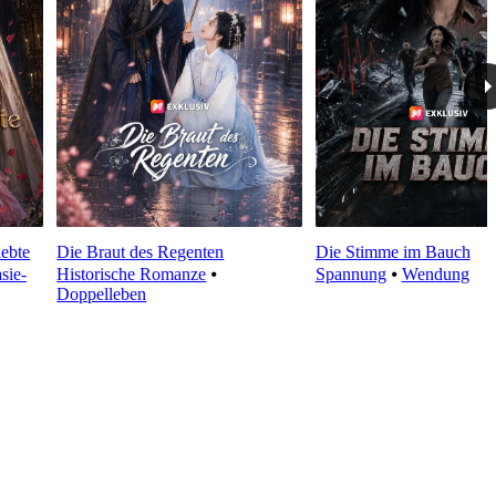
lebte
Die Braut des Regenten
Die Stimme im Bauch
sie-
Historische Romanze
⦁
Spannung
⦁
Wendung
Doppelleben