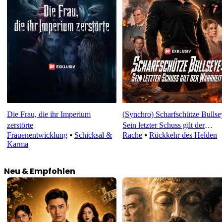
Die Frau, die ihr Imperium
(Synchro) Scharfschütze Bullse
zerstörte
Sein letzter Schuss gilt der
Frauenentwicklung
⦁
Schicksal &
Rache
⦁
Rückkehr des Helden
Wahrheit
Karma
Neu & Empfohlen