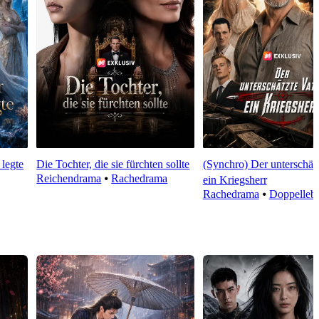
 legte
Die Tochter, die sie fürchten sollte
(Synchro) Der unterschätz
Reichendrama
⦁
Rachedrama
ein Kriegsherr
Rachedrama
⦁
Doppelleb