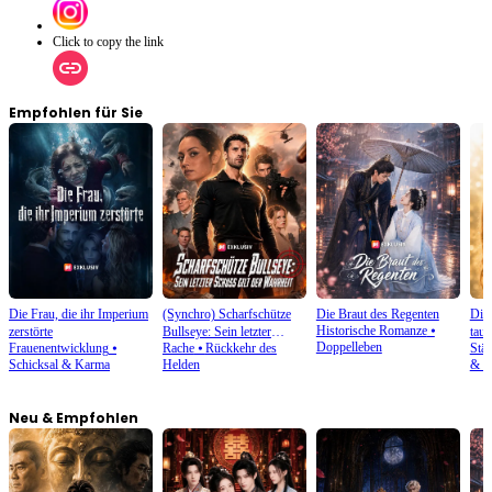
Click to copy the link
Empfohlen für Sie
Die Frau, die ihr Imperium
(Synchro) Scharfschütze
Die Braut des Regenten
Die
Historische Romanze
⦁
zerstörte
Bullseye: Sein letzter
taus
Doppelleben
Frauenentwicklung
⦁
Rache
⦁
Rückkehr des
Stä
Schuss gilt der Wahrheit
Schicksal & Karma
Helden
& R
Neu & Empfohlen