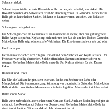
Selena ist eiskalt
Selena Cooper ist die perfekte Bösewichtin. Ihr Lachen, als Bella fiel, war eiskalt. Die
Rivalität zwischen den Schwestern treibt die Handlung voran. In Gefunden: Meine kleine
Bella gibt es keine halben Sachen. Ich kann es kaum erwarten, zu sehen, wie Bella sich
wehrt.
Schwangerschaftsgeheimnis
Die Schwangerschaft als Geheimnis ist ein klassisches Klischee, aber hier gut umgesetzt.
Bellas Angst ist spürbar. Kayla sorgt sich mehr um den Ruf als um ihre Tochter. Gefunden:
Meine kleine Bella zeigt schmerzhafte Wahrheiten. Die Emotionen sind sehr roh und echt.
Uni Drama pur
Der Kontrast zwischen dem ruhigen Hörsaal und dem Ausbruch von Kayla ist stark. Der
Professor war völlig überfordert. Solche öffentlichen Szenen sind immer schwer zu
ertragen. Gefunden: Meine kleine Bella nutzt die Uni-Kulisse effektiv für den Drama-
Faktor.
Romantik und Uhren
Die Uhr, die William ihr gibt, sieht teuer aus. Ist das ein Zeichen von Liebe oder
Manipulation? Die Sonnenuntergang-Stimmung war traumhaft. In Gefunden: Meine kleine
Bella sind die romantischen Momente sehr ästhetisch gefilmt. Man verliebt sich fast selbst.
Bellas innere Stärke
Bella wirkt zerbrechlich, aber sie hat einen Kern aus Stahl. Auch am Boden liegend gibt sie
nicht auf. Ihre Reaktion auf Selena war überraschend. Gefunden: Meine kleine Bella ist
eine Geschichte über Widerstandskraft. Ich fiebere mit ihr mit.