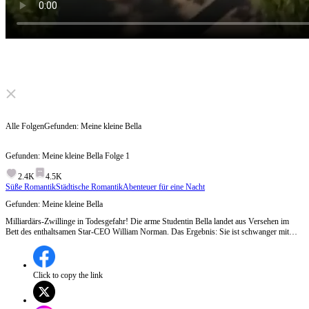
Click to unmute
Alle Folgen
Gefunden: Meine kleine Bella
Gefunden: Meine kleine Bella
Folge
1
2.4K
4.5K
Süße Romantik
Städtische Romantik
Abenteuer für eine Nacht
Gefunden: Meine kleine Bella
Milliardärs-Zwillinge in Todesgefahr! Die arme Studentin Bella landet aus Versehen im
Bett des enthaltsamen Star-CEO William Norman. Das Ergebnis: Sie ist schwanger mit
Zwillingen! Während die mächtige Norman-Familie jubelt und sie zur Ehefrau machen will,
glauben Bellas eigene Mutter und Schwester an einen Bastard – und schleppen sie brutal
zum Abtreibungsarzt! Schafft William es rechtzeitig?
Click to copy the link