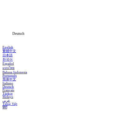
Serien
Herunterladen
Informationen
Deutsch
English
繁體中文
日本語
한국어
Español
แบบไทย
Bahasa Indonesia
Português
简体中文
Italiano
Deutsch
Français
Türkçe
Melayu
عربي
Tiếng Việt
हिंदी