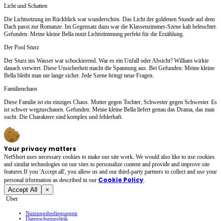
Licht und Schatten
Die Lichtsetzung im Rückblick war wunderschön. Das Licht der goldenen Stunde auf dem
Dach passt zur Romanze. Im Gegensatz dazu war die Klassenzimmer-Szene kalt beleuchtet.
Gefunden: Meine kleine Bella nutzt Lichtstimmung perfekt für die Erzählung.
Der Pool Sturz
Der Sturz ins Wasser war schockierend. War es ein Unfall oder Absicht? William wirkte
danach verwirrt. Diese Unsicherheit macht die Spannung aus. Bei Gefunden: Meine kleine
Bella bleibt man nie lange sicher. Jede Szene bringt neue Fragen.
Familienchaos
Diese Familie ist ein einziges Chaos. Mutter gegen Tochter, Schwester gegen Schwester. Es
ist schwer wegzuschauen. Gefunden: Meine kleine Bella liefert genau das Drama, das man
sucht. Die Charaktere sind komplex und fehlerhaft.
Your privacy matters
NetShort uses necessary cookies to make our site work. We would also like to use cookies
and similar technologies on our sites to personalize content and provide and improve site
features.If you 'Accept all', you allow us and our third-party partners to collect and use your
Cookie Policy
personal irformation as described in our
.
Accept All
×
Über
Nutzungsbedingungen
Datenschutzpolitik