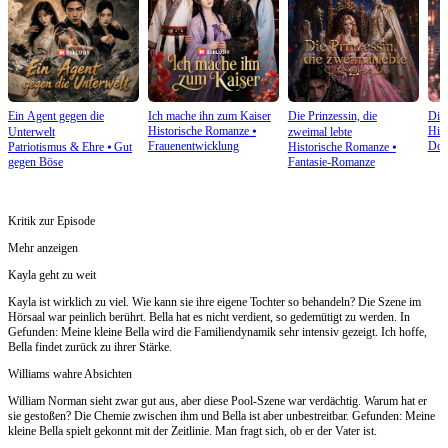
Ein Agent gegen die
Ich mache ihn zum Kaiser
Die Prinzessin, die
Die
Historische Romanze
⦁
His
Unterwelt
zweimal lebte
Frauenentwicklung
Dop
Patriotismus & Ehre
⦁
Gut
Historische Romanze
⦁
gegen Böse
Fantasie-Romanze
Kritik zur Episode
Mehr anzeigen
Kayla geht zu weit
Kayla ist wirklich zu viel. Wie kann sie ihre eigene Tochter so behandeln? Die Szene im
Hörsaal war peinlich berührt. Bella hat es nicht verdient, so gedemütigt zu werden. In
Gefunden: Meine kleine Bella wird die Familiendynamik sehr intensiv gezeigt. Ich hoffe,
Bella findet zurück zu ihrer Stärke.
Williams wahre Absichten
William Norman sieht zwar gut aus, aber diese Pool-Szene war verdächtig. Warum hat er
sie gestoßen? Die Chemie zwischen ihm und Bella ist aber unbestreitbar. Gefunden: Meine
kleine Bella spielt gekonnt mit der Zeitlinie. Man fragt sich, ob er der Vater ist.