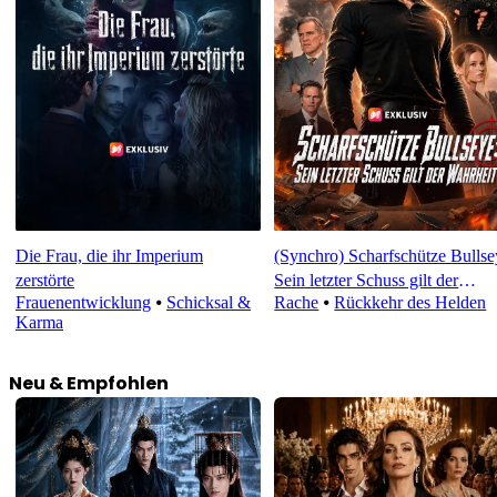
Die Frau, die ihr Imperium
(Synchro) Scharfschütze Bullse
zerstörte
Sein letzter Schuss gilt der
Frauenentwicklung
⦁
Schicksal &
Rache
⦁
Rückkehr des Helden
Wahrheit
Karma
Neu & Empfohlen