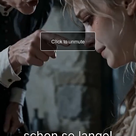
Click to unmute
und wartest, dass ich
dich bediene?