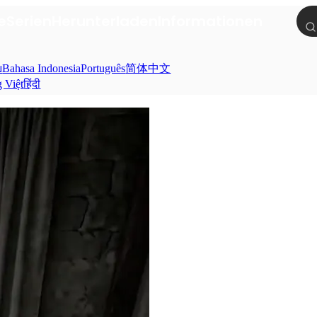
e
Serien
Herunterladen
Informationen
ย
Bahasa Indonesia
Português
简体中文
g Việt
हिंदी