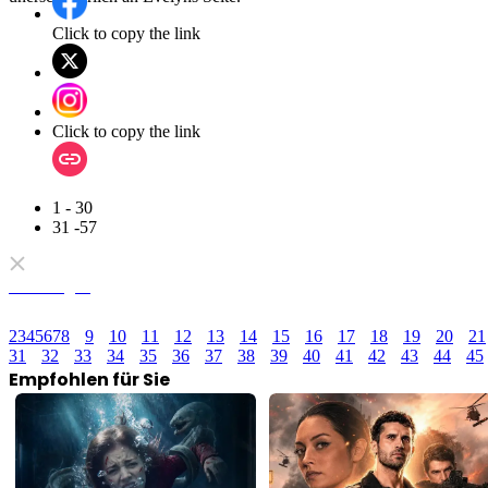
Click to copy the link
Click to copy the link
1 - 30
31 -57
Alle Folgen
2
3
4
5
6
7
8
9
10
11
12
13
14
15
16
17
18
19
20
21
31
32
33
34
35
36
37
38
39
40
41
42
43
44
45
Empfohlen für Sie