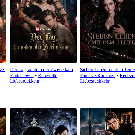
ye:
Der Tag, an dem der Zweite kam
Sieben Leben mit dem Teufe
Fantasiewelt
⦁
Reuevolle
Fantasie-Romanze
⦁
Reuevol
Liebesrückkehr
Liebesrückkehr