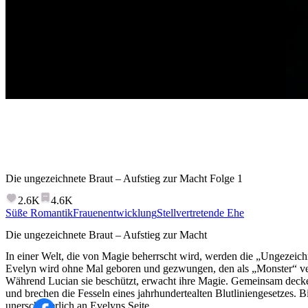
Die ungezeichnete Braut – Aufstieg zur Macht
Folge
1
2.6K
4.6K
Süße Romantik
Frauenentwicklung
Stellvertretende Ehe
Die ungezeichnete Braut – Aufstieg zur Macht
In einer Welt, die von Magie beherrscht wird, werden die „Ungezeichn
Evelyn wird ohne Mal geboren und gezwungen, den als „Monster“ ver
Während Lucian sie beschützt, erwacht ihre Magie. Gemeinsam decke
und brechen die Fesseln eines jahrhundertealten Blutliniengesetzes. B
unerschütterlich an Evelyns Seite.