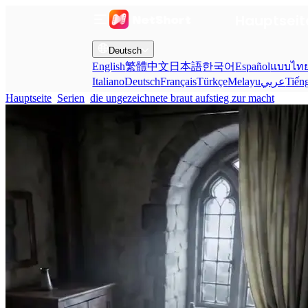
Hauptseit
Deutsch
English
繁體中文
日本語
한국어
Español
แบบไท
Italiano
Deutsch
Français
Türkçe
Melayu
عربي
Tiến
Hauptseite
Serien
die ungezeichnete braut aufstieg zur macht