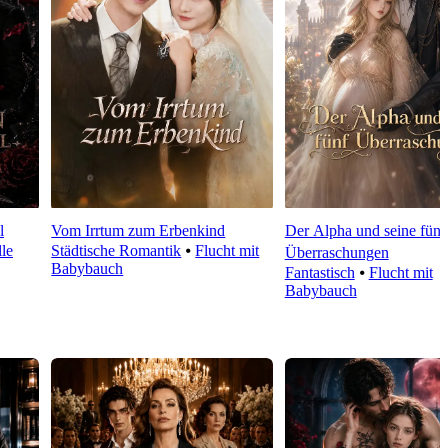
l
Vom Irrtum zum Erbenkind
Der Alpha und seine fünf
le
Städtische Romantik
⦁
Flucht mit
Überraschungen
Babybauch
Fantastisch
⦁
Flucht mit
Babybauch