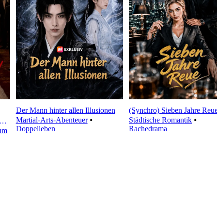
Der Mann hinter allen Illusionen
(Synchro) Sieben Jahre Reu
Martial-Arts-Abenteuer
⦁
Städtische Romantik
⦁
Doppelleben
Rachedrama
um