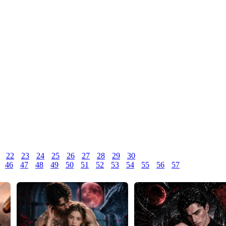
22
23
24
25
26
27
28
29
30
46
47
48
49
50
51
52
53
54
55
56
57