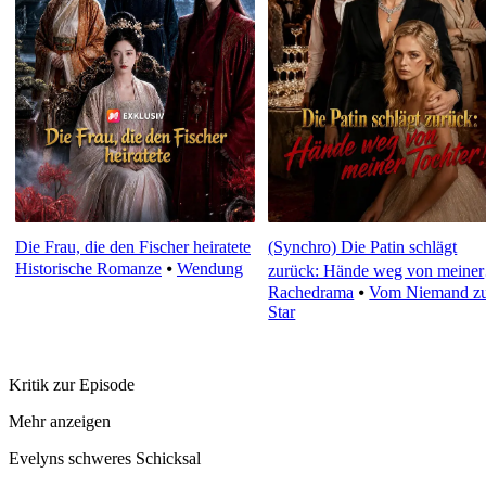
Die Frau, die den Fischer heiratete
(Synchro) Die Patin schlägt
Historische Romanze
⦁
Wendung
zurück: Hände weg von meiner
Rachedrama
⦁
Vom Niemand z
Tochter!
Star
Kritik zur Episode
Mehr anzeigen
Evelyns schweres Schicksal