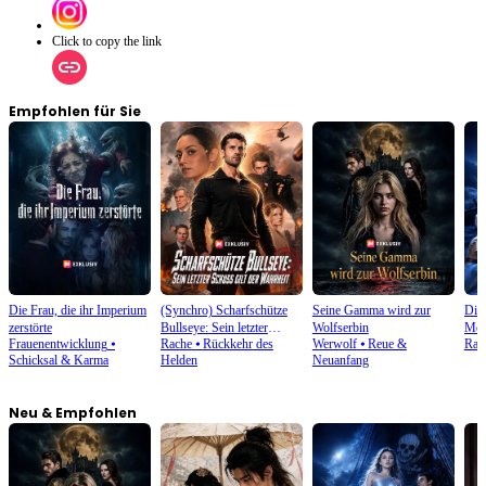
Click to copy the link
Empfohlen für Sie
Die Frau, die ihr Imperium
(Synchro) Scharfschütze
Seine Gamma wird zur
Die 
zerstörte
Bullseye: Sein letzter
Wolfserbin
Mee
Frauenentwicklung
⦁
Rache
⦁
Rückkehr des
Werwolf
⦁
Reue &
Rac
Schuss gilt der Wahrheit
Män
Schicksal & Karma
Helden
Neuanfang
Neu & Empfohlen