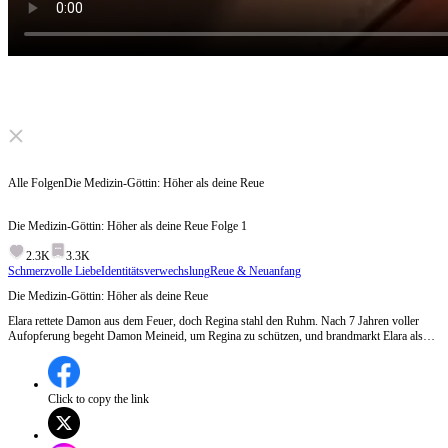
Click to unmute
Alle Folgen
Die Medizin-Göttin: Höher als deine Reue
Die Medizin-Göttin: Höher als deine Reue
Folge
1
2.3K
3.3K
Schmerzvolle Liebe
Identitätsverwechslung
Reue & Neuanfang
Die Medizin-Göttin: Höher als deine Reue
Elara rettete Damon aus dem Feuer, doch Regina stahl den Ruhm. Nach 7 Jahren voller
Aufopferung begeht Damon Meineid, um Regina zu schützen, und brandmarkt Elara als
Betrügerin! Gebrochen flieht sie, um die Medizinwelt zu erobern. Jetzt kommt die Wahrheit
ans Licht: Damon fleht um Vergebung, doch Elaras Herz ist zu Eis gefroren. Zu spät für
Reue!
Click to copy the link