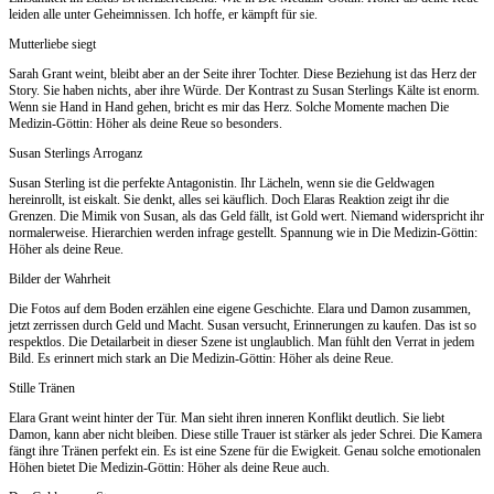
leiden alle unter Geheimnissen. Ich hoffe, er kämpft für sie.
Mutterliebe siegt
Sarah Grant weint, bleibt aber an der Seite ihrer Tochter. Diese Beziehung ist das Herz der
Story. Sie haben nichts, aber ihre Würde. Der Kontrast zu Susan Sterlings Kälte ist enorm.
Wenn sie Hand in Hand gehen, bricht es mir das Herz. Solche Momente machen Die
Medizin-Göttin: Höher als deine Reue so besonders.
Susan Sterlings Arroganz
Susan Sterling ist die perfekte Antagonistin. Ihr Lächeln, wenn sie die Geldwagen
hereinrollt, ist eiskalt. Sie denkt, alles sei käuflich. Doch Elaras Reaktion zeigt ihr die
Grenzen. Die Mimik von Susan, als das Geld fällt, ist Gold wert. Niemand widerspricht ihr
normalerweise. Hierarchien werden infrage gestellt. Spannung wie in Die Medizin-Göttin:
Höher als deine Reue.
Bilder der Wahrheit
Die Fotos auf dem Boden erzählen eine eigene Geschichte. Elara und Damon zusammen,
jetzt zerrissen durch Geld und Macht. Susan versucht, Erinnerungen zu kaufen. Das ist so
respektlos. Die Detailarbeit in dieser Szene ist unglaublich. Man fühlt den Verrat in jedem
Bild. Es erinnert mich stark an Die Medizin-Göttin: Höher als deine Reue.
Stille Tränen
Elara Grant weint hinter der Tür. Man sieht ihren inneren Konflikt deutlich. Sie liebt
Damon, kann aber nicht bleiben. Diese stille Trauer ist stärker als jeder Schrei. Die Kamera
fängt ihre Tränen perfekt ein. Es ist eine Szene für die Ewigkeit. Genau solche emotionalen
Höhen bietet Die Medizin-Göttin: Höher als deine Reue auch.