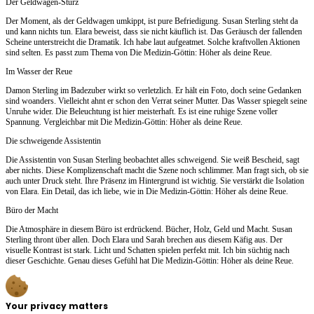
Der Geldwagen-Sturz
Der Moment, als der Geldwagen umkippt, ist pure Befriedigung. Susan Sterling steht da
und kann nichts tun. Elara beweist, dass sie nicht käuflich ist. Das Geräusch der fallenden
Scheine unterstreicht die Dramatik. Ich habe laut aufgeatmet. Solche kraftvollen Aktionen
sind selten. Es passt zum Thema von Die Medizin-Göttin: Höher als deine Reue.
Im Wasser der Reue
Damon Sterling im Badezuber wirkt so verletzlich. Er hält ein Foto, doch seine Gedanken
sind woanders. Vielleicht ahnt er schon den Verrat seiner Mutter. Das Wasser spiegelt seine
Unruhe wider. Die Beleuchtung ist hier meisterhaft. Es ist eine ruhige Szene voller
Spannung. Vergleichbar mit Die Medizin-Göttin: Höher als deine Reue.
Die schweigende Assistentin
Die Assistentin von Susan Sterling beobachtet alles schweigend. Sie weiß Bescheid, sagt
aber nichts. Diese Komplizenschaft macht die Szene noch schlimmer. Man fragt sich, ob sie
auch unter Druck steht. Ihre Präsenz im Hintergrund ist wichtig. Sie verstärkt die Isolation
von Elara. Ein Detail, das ich liebe, wie in Die Medizin-Göttin: Höher als deine Reue.
Büro der Macht
Die Atmosphäre in diesem Büro ist erdrückend. Bücher, Holz, Geld und Macht. Susan
Sterling thront über allen. Doch Elara und Sarah brechen aus diesem Käfig aus. Der
visuelle Kontrast ist stark. Licht und Schatten spielen perfekt mit. Ich bin süchtig nach
dieser Geschichte. Genau dieses Gefühl hat Die Medizin-Göttin: Höher als deine Reue.
Your privacy matters