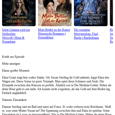
Seine Gamma wird zur
Mein Bettler ist der Kaiser
Die verratene
Bitt
Historische Romanze
⦁
Wolfserbin
Meerjungfrau: Fünf
Stie
Doppelleben
Werwolf
⦁
Reue &
Rache
⦁
Rachedrama
Stä
Männer? Fünf Frösche!
Neuanfang
Rac
Kritik zur Episode
Mehr anzeigen
Elaras großer Moment
Elara Grant zeigt hier wahre Stärke. Als Susan Sterling ihr Geld anbietet, kippt Elara den
Wagen um. Diese Szene ist purer Triumph. Man spürt ihren Schmerz und Stolz. Die
Dynamik zwischen den Klassen ist perfekt. Ähnlich wie in Die Medizin-Göttin: Höher als
deine Reue geht es um mehr. Ich konnte nicht wegsehen, als das Geld auf dem Boden lag.
Einfach unglaublich.
Damons Einsamkeit
Damon Sterling sitzt im Bad und starrt auf Fotos. Er wirkt verloren trotz Reichtums. Weiß
er, was seine Mutter Susan tut? Die Spannung zwischen ihm und Elara ist spürbar. Seine
Einsamkeit im Luxus ist herzzerreißend. Wie in Die Medizin-Göttin: Höher als deine Reue