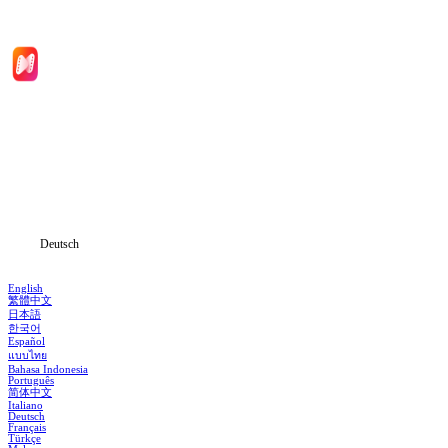
Hauptseite
Serien
Herunterladen
Informationen
Deutsch
English
繁體中文
日本語
한국어
Español
แบบไทย
Bahasa Indonesia
Português
简体中文
Italiano
Deutsch
Français
Türkçe