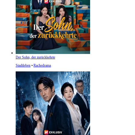
Der Sohn, der zurückkehrte
Stadtleben
⦁
Rachedrama