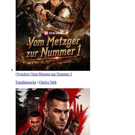
(Synchro) Vom Metzger zur Nummer 1
Familiensuche
⦁
Fiktive Welt