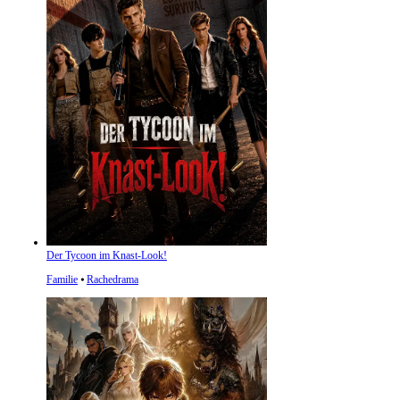
Der Tycoon im Knast-Look!
Familie
⦁
Rachedrama