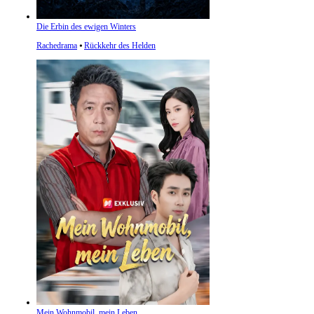
Die Erbin des ewigen Winters
Rachedrama
⦁
Rückkehr des Helden
Mein Wohnmobil, mein Leben