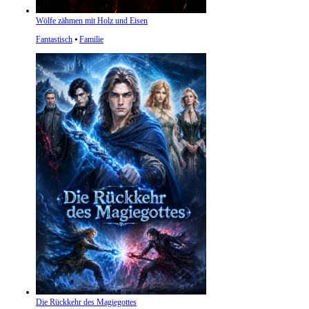
Wölfe zähmen mit Holz und Eisen
Fantastisch
⦁
Familie
Die Rückkehr des Magiegottes