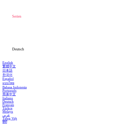
Hauptseite
Serien
Herunterladen
Informationen
Deutsch
English
繁體中文
日本語
한국어
Español
แบบไทย
Bahasa Indonesia
Português
简体中文
Italiano
Deutsch
Français
Türkçe
Melayu
عربي
Tiếng Việt
हिंदी