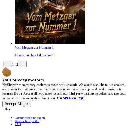
Vom Metzger zur Nummer 1
Familiensuche
⦁
Fiktive Welt
1
/
2
Your privacy matters
NetShort uses necessary cookies to make our site work. We would also like to use cookies
and similar technologies on our sites to personalize content and provide and improve site
features.If you 'Accept all', you allow us and our third-party partners to collect and use your
Cookie Policy
personal irformation as described in our
.
Accept All
×
Über
Nutzungsbedingungen
Datenschutzpolitik
FAQ