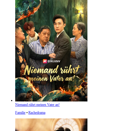
Niemand rührt meinen Vater an!
Familie
⦁
Rachedrama