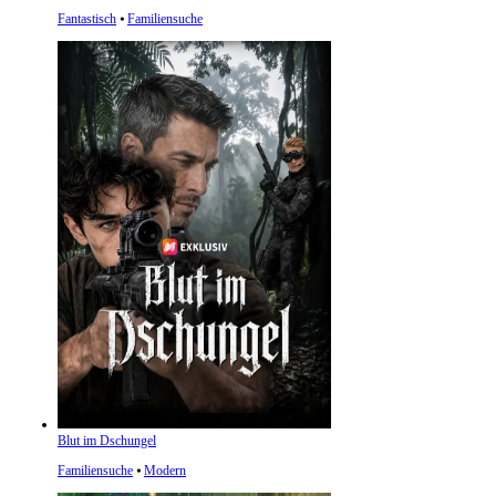
Fantastisch
⦁
Familiensuche
Blut im Dschungel
Familiensuche
⦁
Modern